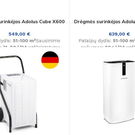
urinkėjas Adolus Cube X600
Drėgmės surinkėjas Adol
Kaip išsirinkti
549,00
€
639,00
€
dydis:
51-100 m²
Sausinimo
Patalpų dydis:
51-100 m
:
31-50 l/24 val
Pristatymo
našumas:
50< l/24 val
Daugiau
laikas:
10-14 d. d.
laikas:
1-3 d. d