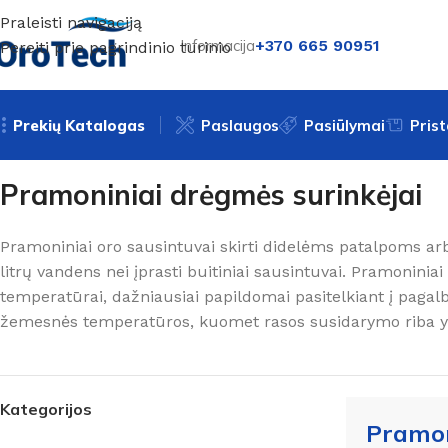
Praleisti navigaciją
Informacija
+370 665 90951
Pereiti prie pagrindinio turinio
Prekių Katalogas
Paslaugos
Pasiūlymai
Pris
Pradžia
Oro sausintuvai
Pramoniniai
Pramoniniai drėgmės surinkėjai
Pramoniniai oro sausintuvai skirti didelėms patalpoms arba
litrų vandens nei įprasti buitiniai sausintuvai. Pramoninia
temperatūrai, dažniausiai papildomai pasitelkiant į pagal
žemesnės temperatūros, kuomet rasos susidarymo riba yra
Kategorijos
Pramon