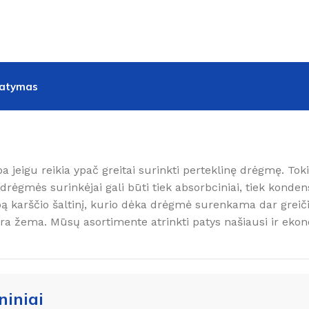
tatymas
 jeigu reikia ypač greitai surinkti perteklinę drėgmę. Toki
i drėgmės surinkėjai gali būti tiek absorbciniai, tiek konde
bą karščio šaltinį, kurio dėka drėgmė surenkama dar greiči
 žema. Mūsų asortimente atrinkti patys našiausi ir ekono
iniai