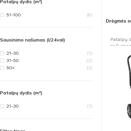
Patalpų dydis (m²)
51-100
(6)
Drėgmės s
Patalpų 
Sausinimo našumas (l/24val)
našumas
21-30
(1)
31-50
(2)
50<
(3)
Patalpų dydis (m²)
21-30
(1)