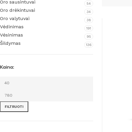
Oro sausintuvai
54
Oro drėkintuvai
34
Oro valytuvai
38
Vėdinimas
191
Vėsinimas
95
Šildymas
136
Namams ir biurams
Rūsiams
Kaina:
Pramoniniai
Baseinams
Meteorologinės stotelės
Priedai
higrometrai
FILTRUOTI