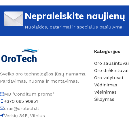
Nepraleiskite naujienų
Nuolaidos, patarimai ir specialūs pasiūlymai
Kategorijos
Oro sausintuvai
Oro drėkintuvai
Sveiko oro technologijos jūsų namams.
Oro valytuvai
Pardavimas, nuoma ir montavimas.
Vėdinimas
Vėsinimas
MB "Conditum promo"
Šildymas
+370 665 90951
oras@orotech.lt
Verkių 34B, Vilnius