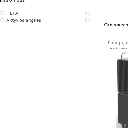
Filtro tipas
HEPA
(1)
Aktyvios anglies
(1)
Oro sausi
Patalpų 
našuma