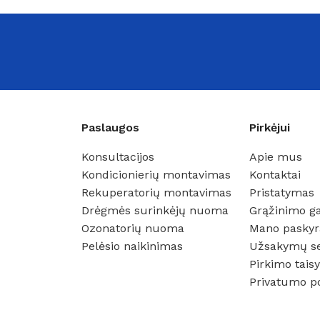
Paslaugos
Pirkėjui
Konsultacijos
Apie mus
Kondicionierių montavimas
Kontaktai
Rekuperatorių montavimas
Pristatymas
Drėgmės surinkėjų nuoma
Grąžinimo ga
Ozonatorių nuoma
Mano paskyr
Pelėsio naikinimas
Užsakymų s
Pirkimo taisy
Privatumo po