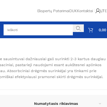
Ekspertų Patarimai
DUK
Kontaktai
LT
E
0,00
Rodomi visi rezultatai: 7
e sausintuvai dažniausiai gali surinkti 2-3 kartus daugiau
nsaciniai, pastarieji naudojami esant aukštesnei aplinkos
au. Absorbciniai drėgmės surinkėjai yra tinkami prie
miškai efektyviausi pramonei skirti drėgmės surinkėjai.