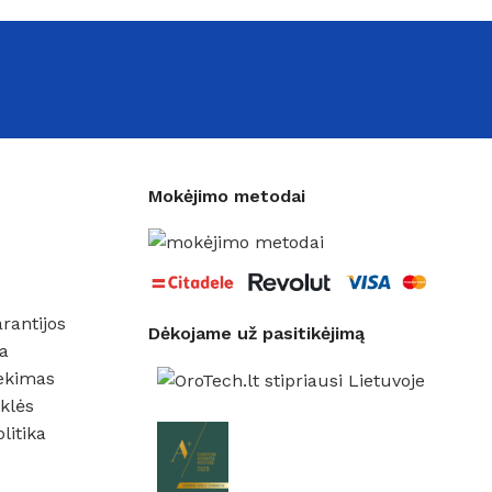
Mokėjimo metodai
rantijos
Dėkojame už pasitikėjimą
a
ekimas
klės
litika