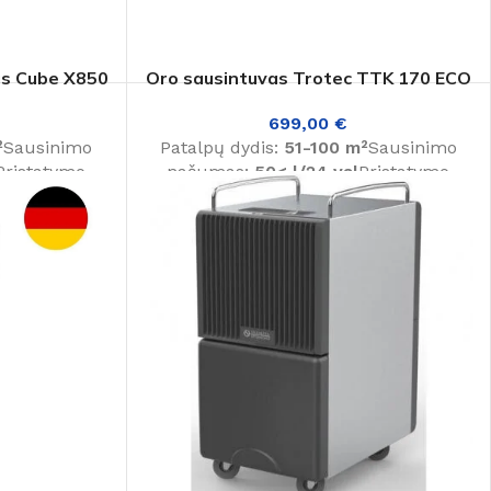
us Cube X850
Oro sausintuvas Trotec TTK 170 ECO
 tinkamą oro sausintuvą?
699,00
€
²
Sausinimo
Patalpų dydis:
51-100 m²
Sausinimo
Pristatymo
našumas:
50< l/24 val
Pristatymo
.
laikas:
1-3 d. d.