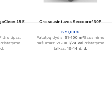
goClean 15 E
Oro sausintuvas Seccoprof 30P
679,00
€
Filtro tipas:
Patalpų dydis:
51-100 m²
Sausinimo
Pristatymo
našumas:
21-30 l/24 val
Pristatymo
 d.
laikas:
10-14 d. d.