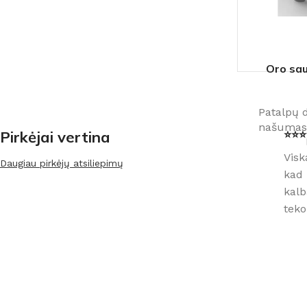
Oro sa
Patalpų 
našumas
Pirkėjai vertina
⭐⭐⭐⭐
Visk
Daugiau pirkėjų atsiliepimų
kad 
kalb
teko