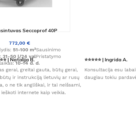
usintuvas Seccoprof 40P
772,00
€
dydis:
51-100 m²
Sausinimo
:
31-50 l/24 val
Pristatymo
⭐ | Natalija B.
⭐⭐⭐⭐⭐ | Ingrida A.
laikas:
10-14 d. d.
as gerai, greitai gauta, būtų gerai,
Konsultacija esu labai
būtų ir instrukciją lietuvių ar rusų
daugiau tokiu pardavė
a, o ne tik angliškai, ir tai neišsami,
 ieškoti internete kaip veikia.