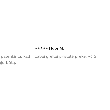
⭐⭐⭐⭐⭐ | Igor M.
 patenkinta, kad
Labai greitai pristatė preke. Ačiū
ju būtų.