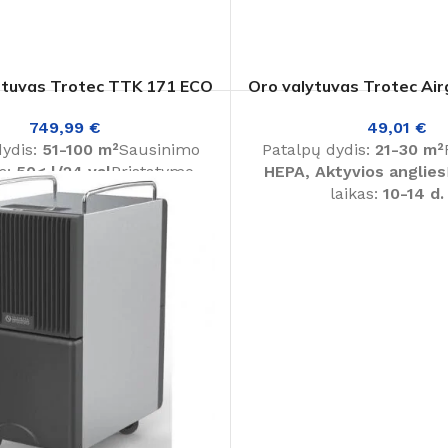
ntuvas Trotec TTK 171 ECO
Oro valytuvas Trotec Air
749,99
€
49,01
€
dydis:
51-100 m²
Sausinimo
Patalpų dydis:
21-30 m²
s:
50< l/24 val
Pristatymo
HEPA, Aktyvios anglies
laikas:
1-3 d. d.
laikas:
10-14 d.