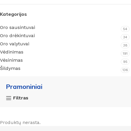
Kategorijos
Oro sausintuvai
54
Oro drėkintuvai
34
Oro valytuvai
38
Vėdinimas
191
Vėsinimas
95
Šildymas
136
Pramoniniai
Filtras
Produktų nerasta.