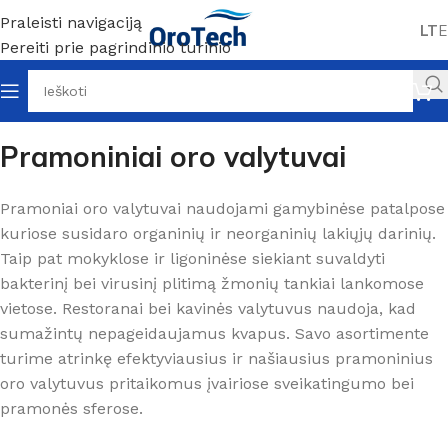
Praleisti navigaciją
LT
E
Pereiti prie pagrindinio turinio
Pradžia
Oro valytuvai
Pramoniniai
Pramoniniai oro valytuvai
Pramoniai oro valytuvai naudojami gamybinėse patalpose
kuriose susidaro organinių ir neorganinių lakiųjų darinių.
Taip pat mokyklose ir ligoninėse siekiant suvaldyti
bakterinį bei virusinį plitimą žmonių tankiai lankomose
vietose. Restoranai bei kavinės valytuvus naudoja, kad
sumažintų nepageidaujamus kvapus. Savo asortimente
turime atrinkę efektyviausius ir našiausius pramoninius
oro valytuvus pritaikomus įvairiose sveikatingumo bei
pramonės sferose.