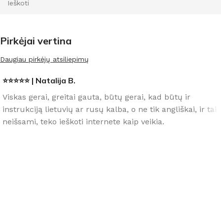
Pirkėjai vertina
Daugiau pirkėjų atsiliepimų
⭐⭐⭐⭐⭐ | Natalija B.
Viskas gerai, greitai gauta, būtų gerai, kad būtų ir
instrukciją lietuvių ar rusų kalba, o ne tik angliškai, ir tai
neišsami, teko ieškoti internete kaip veikia.