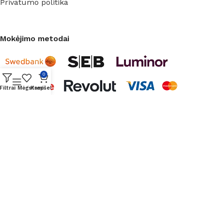
Privatumo politika
Mokėjimo metodai
0
Filtrai
Mėgstami
Krepšelis
Dėkojame už pasitikėjimą
OroTech
2026