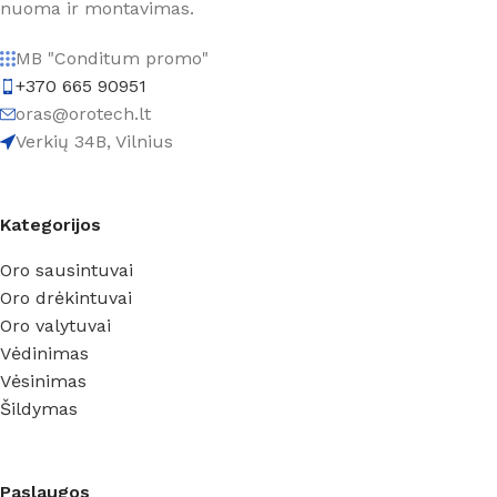
nuoma ir montavimas.
MB "Conditum promo"
+370 665 90951
oras@orotech.lt
Verkių 34B, Vilnius
Kategorijos
Oro sausintuvai
Oro drėkintuvai
Oro valytuvai
Vėdinimas
Vėsinimas
Šildymas
Paslaugos