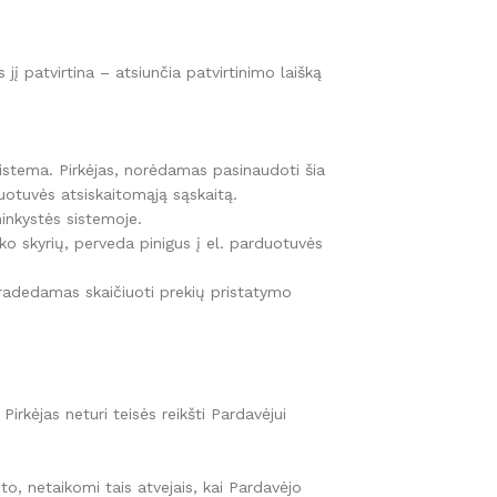
į patvirtina – atsiunčia patvirtinimo laišką
sistema. Pirkėjas, norėdamas pasinaudoti šia
duotuvės atsiskaitomąją sąskaitą.
inkystės sistemoje.
nko skyrių, perveda pinigus į el. parduotuvės
pradedamas skaičiuoti prekių pristatymo
Pirkėjas neturi teisės reikšti Pardavėjui
o, netaikomi tais atvejais, kai Pardavėjo