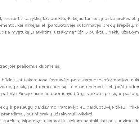
 remiantis taisyklių 1.3. punktu, Pirkėjas turi teisę pirkti prekes el.
omento, kai Pirkėjas el. parduotuvėje suformavęs prekių krepšelį, 
džia mygtuką „Patvirtinti užsakymą“ (žr. 5 punktą „Prekių užsakyma
stracijoje prašomus duomenis;
is būdais, atitinkamuose Pardavėjo pateikiamuose informacijos lau
rdę, prekių pristatymo adresą, telefono numerį ir el. pašto adre
nkte pateikti Pirkėjo asmens duomenys būtų tvarkomi prekių ir pasla
ų ir paslaugų pardavimo Pardavėjo el. parduotuvėje tikslu, Pirkėj
 pranešimai, būtini prekių užsakymui įvykdyti.
s prekes, įsipareigoja saugoti ir niekam neatskleisti prisijungimo 