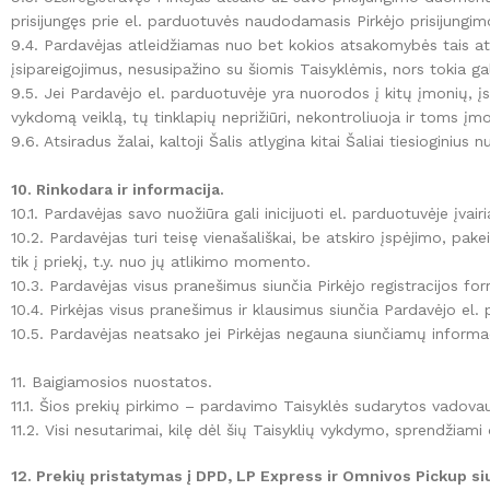
prisijungęs prie el. parduotuvės naudodamasis Pirkėjo prisijungi
9.4. Pardavėjas atleidžiamas nuo bet kokios atsakomybės tais atve
įsipareigojimus, nesusipažino su šiomis Taisyklėmis, nors tokia g
9.5. Jei Pardavėjo el. parduotuvėje yra nuorodos į kitų įmonių, įs
vykdomą veiklą, tų tinklapių neprižiūri, nekontroliuoja ir toms 
9.6. Atsiradus žalai, kaltoji Šalis atlygina kitai Šaliai tiesioginius n
10. Rinkodara ir informacija.
10.1. Pardavėjas savo nuožiūra gali inicijuoti el. parduotuvėje įvairi
10.2. Pardavėjas turi teisę vienašališkai, be atskiro įspėjimo, pake
tik į priekį, t.y. nuo jų atlikimo momento.
10.3. Pardavėjas visus pranešimus siunčia Pirkėjo registracijos 
10.4. Pirkėjas visus pranešimus ir klausimus siunčia Pardavėjo el. 
10.5. Pardavėjas neatsako jei Pirkėjas negauna siunčiamų informaci
11. Baigiamosios nuostatos.
11.1. Šios prekių pirkimo – pardavimo Taisyklės sudarytos vadovauj
11.2. Visi nesutarimai, kilę dėl šių Taisyklių vykdymo, sprendžia
12. Prekių pristatymas į DPD, LP Express ir Omnivos Pickup s