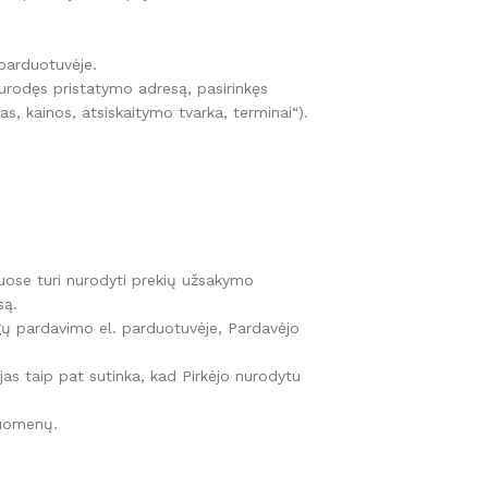
 parduotuvėje.
nurodęs pristatymo adresą, pasirinkęs
s, kainos, atsiskaitymo tvarka, terminai“).
kuose turi nurodyti prekių užsakymo
są.
ugų pardavimo el. parduotuvėje, Pardavėjo
as taip pat sutinka, kad Pirkėjo nurodytu
duomenų.