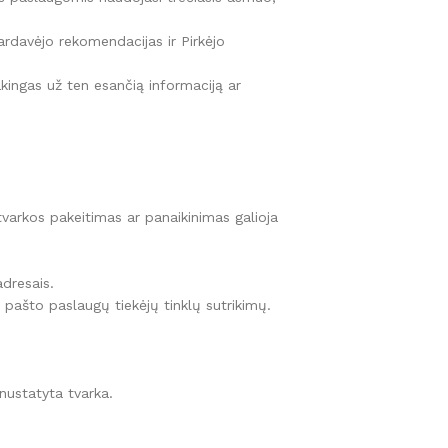
ardavėjo rekomendacijas ir Pirkėjo
akingas už ten esančią informaciją ar
r tvarkos pakeitimas ar panaikinimas galioja
adresais.
 pašto paslaugų tiekėjų tinklų sutrikimų.
nustatyta tvarka.