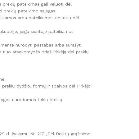
s prekių pateikimas gali vėluoti dėl
ti prekių pateikimo sąlygas.
eikiamos arba pateikiamos ne laiku dėl
akuotėje, jeigu siuntoje pateikiamos
kumente nurodyti pastabas arba surašyti
mas nuo atsakomybės prieš Pirkėją dėl prekių
me.
s prekių dydžio, formų ir spalvos dėl Pirkėjo
 sąlygos nurodomos tokių prekių
29 d. įsakymu Nr. 217 „Dėl Daiktų grąžinimo