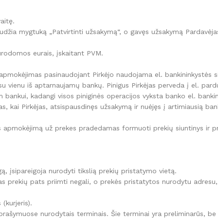
aitę.
džia mygtuką „Patvirtinti užsakymą“, o gavęs užsakymą Pardavėjas j
urodomos eurais, įskaitant PVM.
nis apmokėjimas pasinaudojant Pirkėjo naudojama el. bankininkystės 
 su vienu iš aptarnaujamų bankų. Pinigus Pirkėjas perveda į el. par
nkui, kadangi visos piniginės operacijos vyksta banko el. bankin
s, kai Pirkėjas, atsispausdinęs užsakymą ir nuėjęs į artimiausią ba
vus apmokėjimą už prekes pradedamas formuoti prekių siuntinys ir 
, įsipareigoja nurodyti tikslią prekių pristatymo vietą.
ėjas prekių pats priimti negali, o prekės pristatytos nurodytu adresu, 
(kurjeris).
rašymuose nurodytais terminais. Šie terminai yra preliminarūs, be t