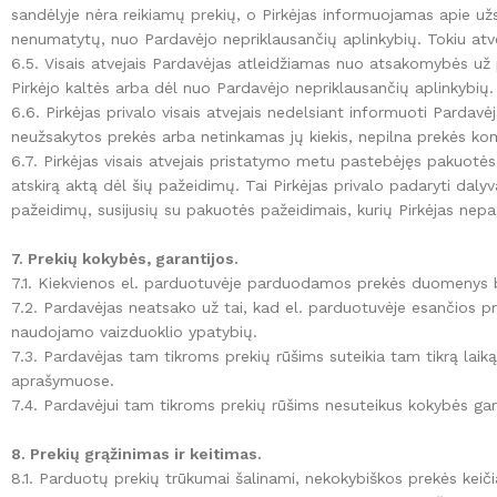
sandėlyje nėra reikiamų prekių, o Pirkėjas informuojamas apie užsa
nenumatytų, nuo Pardavėjo nepriklausančių aplinkybių. Tokiu atveju
6.5. Visais atvejais Pardavėjas atleidžiamas nuo atsakomybės už 
Pirkėjo kaltės arba dėl nuo Pardavėjo nepriklausančių aplinkybių.
6.6. Pirkėjas privalo visais atvejais nedelsiant informuoti Pardav
neužsakytos prekės arba netinkamas jų kiekis, nepilna prekės kom
6.7. Pirkėjas visais atvejais pristatymo metu pastebėjęs pakuot
atskirą aktą dėl šių pažeidimų. Tai Pirkėjas privalo padaryti daly
pažeidimų, susijusių su pakuotės pažeidimais, kurių Pirkėjas ne
7. Prekių kokybės, garantijos.
7.1. Kiekvienos el. parduotuvėje parduodamos prekės duomenys 
7.2. Pardavėjas neatsako už tai, kad el. parduotuvėje esančios pre
naudojamo vaizduoklio ypatybių.
7.3. Pardavėjas tam tikroms prekių rūšims suteikia tam tikrą laik
aprašymuose.
7.4. Pardavėjui tam tikroms prekių rūšims nesuteikus kokybės gara
8. Prekių grąžinimas ir keitimas.
8.1. Parduotų prekių trūkumai šalinami, nekokybiškos prekės keič