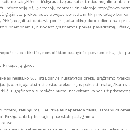
r keitimo taisyklėmis, išskyrus atvejus, kai sutarties negalima atsis
r. informaciją VšĮ „Vartotojų centras“ tinklalapyje http://www.var
 už grąžintas prekes visais atvejais pervedami tik į mokėtojo banko 
 Pirkėjas gali tai padaryti per 14 (keturiolika) darbo dienų nuo prek
imo priemonėmis, nurodant grąžinamos prekės pavadinimą, užsakym
(nepažeistos etiketės, nenuplėštos psauginės plėvelės ir kt.) (šis 
 Pirkėjas ją gavo;
irkėjas nesilaiko 8.3. straipsnyje nustatytos prekių grąžinimo tvarko
as įsipareigoja atsiimti tokias prekes ir jas pakeisti analogiškomi
, Pirkėjui grąžinama sumokėta suma, neskaitant kainos už pristatym
s duomenų teisingumą. Jei Pirkėjas nepateikia tikslių asmens duome
iš Pirkėjo patirtų tiesioginių nuostolių atlyginimo.
duotuve.
nų perdavimą tretiesiems asmenims. Jei el. parduotuvės teikiamomi