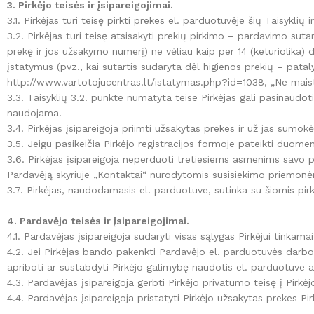
3. Pirkėjo teisės ir įsipareigojimai.
3.1. Pirkėjas turi teisę pirkti prekes el. parduotuvėje šių Taisyklių
3.2. Pirkėjas turi teisę atsisakyti prekių pirkimo – pardavimo sut
prekę ir jos užsakymo numerį) ne vėliau kaip per 14 (keturiolika)
įstatymus (pvz., kai sutartis sudaryta dėl higienos prekių – patal
http://www.vartotojucentras.lt/istatymas.php?id=1038, „Ne maist
3.3. Taisyklių 3.2. punkte numatyta teise Pirkėjas gali pasinaudot
naudojama.
3.4. Pirkėjas įsipareigoja priimti užsakytas prekes ir už jas sumokė
3.5. Jeigu pasikeičia Pirkėjo registracijos formoje pateikti duome
3.6. Pirkėjas įsipareigoja neperduoti tretiesiems asmenims savo p
Pardavėją skyriuje „Kontaktai“ nurodytomis susisiekimo priemonė
3.7. Pirkėjas, naudodamasis el. parduotuve, sutinka su šiomis pirk
4. Pardavėjo teisės ir įsipareigojimai.
4.1. Pardavėjas įsipareigoja sudaryti visas sąlygas Pirkėjui tinka
4.2. Jei Pirkėjas bando pakenkti Pardavėjo el. parduotuvės darbo 
apriboti ar sustabdyti Pirkėjo galimybę naudotis el. parduotuve arba
4.3. Pardavėjas įsipareigoja gerbti Pirkėjo privatumo teisę į Pirk
4.4. Pardavėjas įsipareigoja pristatyti Pirkėjo užsakytas prekes P