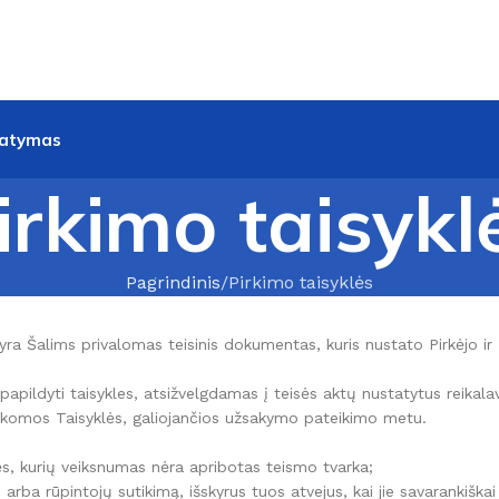
tatymas
irkimo taisykl
Pagrindinis
Pirkimo taisyklės
) yra Šalims privalomas teisinis dokumentas, kuris nustato Pirkėjo i
r papildyti taisykles, atsižvelgdamas į teisės aktų nustatytus reikal
taikomos Taisyklės, galiojančios užsakymo pateikimo metu.
tės, kurių veiksnumas nėra apribotas teismo tvarka;
 arba rūpintojų sutikimą, išskyrus tuos atvejus, kai jie savarankiš