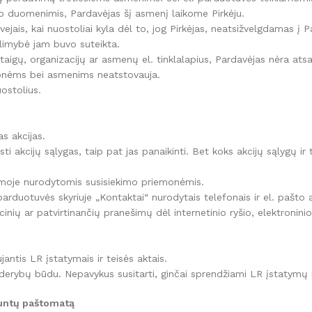
mo duomenimis, Pardavėjas šį asmenį laikome Pirkėju.
jais, kai nuostoliai kyla dėl to, jog Pirkėjas, neatsižvelgdamas į P
alimybė jam buvo suteikta.
taigų, organizacijų ar asmenų el. tinklalapius, Pardavėjas nėra ats
įmonėms bei asmenims neatstovauja.
uostolius.
as akcijas.
isti akcijų sąlygas, taip pat jas panaikinti. Bet koks akcijų sąlygų i
formoje nurodytomis susisiekimo priemonėmis.
parduotuvės skyriuje „Kontaktai“ nurodytais telefonais ir el. pašto 
nių ar patvirtinančių pranešimų dėl internetinio ryšio, elektroninio
antis LR įstatymais ir teisės aktais.
mi derybų būdu. Nepavykus susitarti, ginčai sprendžiami LR įstatymų 
iuntų paštomatą