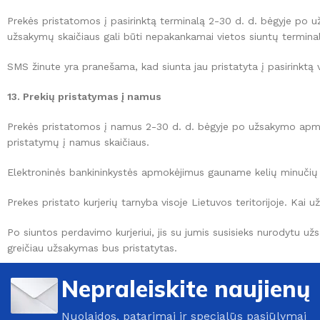
Prekės pristatomos į pasirinktą terminalą 2-30 d. d. bėgyje po 
užsakymų skaičiaus gali būti nepakankamai vietos siuntų terminalu
SMS žinute yra pranešama, kad siunta jau pristatyta į pasirinktą 
13. Prekių pristatymas į namus
Prekės pristatomos į namus 2-30 d. d. bėgyje po užsakymo apmo
pristatymų į namus skaičiaus.
Elektroninės bankininkystės apmokėjimus gauname kelių minučių
Prekes pristato kurjerių tarnyba visoje Lietuvos teritorijoje. Kai
Po siuntos perdavimo kurjeriui, jis su jumis susisieks nurodytu užs
greičiau užsakymas bus pristatytas.
Nepraleiskite naujienų
Nuolaidos, patarimai ir specialūs pasiūlymai