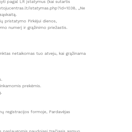
akyti pagal LR įstatymus (kai sutartis
totojucentras.lt/istatymas.php?id=1038, „Ne
sąskaitą.
ių pristatymo Pirkėjui dienos,
o numerį ir grąžinimo priežastis.
punktas netaikomas tuo atveju, kai grąžinama
s.
s tinkamomis prekėmis.
ą.
nų registracijos formoje, Pardavėjas
s paslaugomis naudojasi trečiasis asmuo,