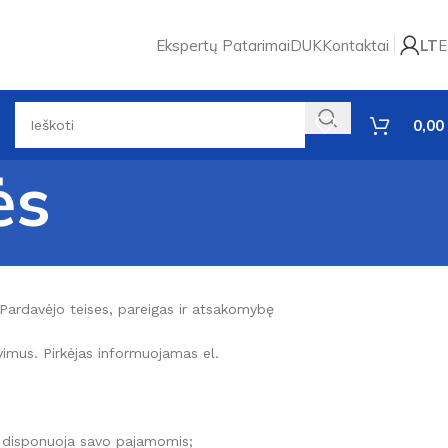
Ekspertų Patarimai
DUK
Kontaktai
LT
E
0,00
ės
r Pardavėjo teises, pareigas ir atsakomybę
avimus. Pirkėjas informuojamas el.
kai disponuoja savo pajamomis;