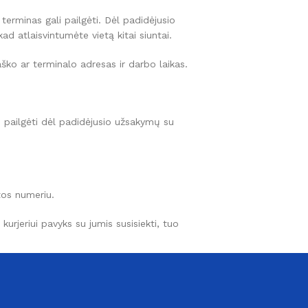
rminas gali pailgėti. Dėl padidėjusio
d atlaisvintumėte vietą kitai siuntai.
ško ar terminalo adresas ir darbo laikas.
pailgėti dėl padidėjusio užsakymų su
ntos numeriu.
urjeriui pavyks su jumis susisiekti, tuo