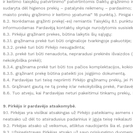
ir keitimo taisyklių patvirtinimo“ patvirtintomis Daiktų grąžinimo i
sudaryta dėl higienos prekių – patalynės reikmenų – pardavimo; ž
maisto prekių grąžinimo ir keitimo ypatumai“ 18 punktą.). Pinigai
8.2. Norėdamas grąžinti prekę(-es) remiantis Taisyklių 8.1. punktu,
informuodamas Pardavėją kontaktų skyriuje nurodytomis susisiek
8.3. Pirkėjui grąžinant prekes, būtina laikytis šių sąlygų:
8.3.1. grąžinama prekė turi būti originalioje tvarkingoje pakuotėje;
8.3.2. prekė turi būti Pirkėjo nesugadinta;
8.3.3. prekė turi būti nenaudota, nepraradusi prekinės išvaizdos 
nekokybiška prekė);
8.3.4. grąžinama prekė turi būti tos pačios komplektacijos, kokios
8.3.5. grąžinant prekę būtina pateikti jos įsigijimo dokumentą.
8.4. Pardavėjas turi teisę nepriimti Pirkėjo grąžinamų prekių, jei P
8.5. Grąžinant gautą ne tą prekę ir/ar nekokybišką prekė, Pardavėj
8.6. Tuo atveju, kai Pardavėjas neturi pakeitimui tinkamų prekių
9. Pirkėjo ir pardavėjo atsakomybė.
9.1. Pirkėjas yra visiškai atsakingas už Pirkėjo pateikiamų asmen
neatsako už dėl to atsiradusius padarinius ir įgyja teisę reikalauti 
9.2. Pirkėjas atsako už veiksmus, atliktus naudojantis šia el. par
9.3. Užsiregistravęs Pirkėjas atsako už savo prisijungimo duome