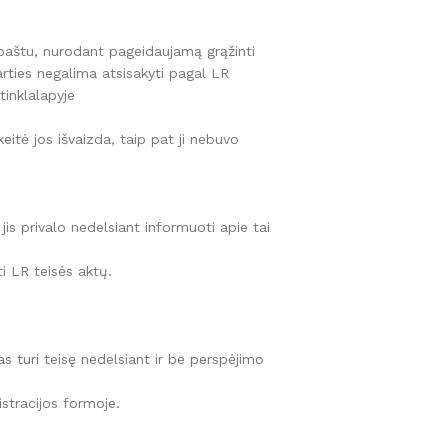
. paštu, nurodant pageidaujamą grąžinti
arties negalima atsisakyti pagal LR
tinklalapyje
 tinkamą oro sausintuvą?
eitė jos išvaizda, taip pat ji nebuvo
is privalo nedelsiant informuoti apie tai
ti LR teisės aktų.
s turi teisę nedelsiant ir be perspėjimo
istracijos formoje.