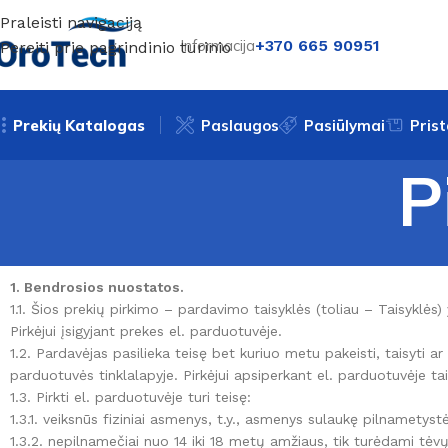
Praleisti navigaciją
Informacija
+370 665 90951
Pereiti prie pagrindinio turinio
Prekių Katalogas
Paslaugos
Pasiūlymai
Pris
P
1. Bendrosios nuostatos.
1.1. Šios prekių pirkimo – pardavimo taisyklės (toliau – Taisyklės
Pirkėjui įsigyjant prekes el. parduotuvėje.
1.2. Pardavėjas pasilieka teisę bet kuriuo metu pakeisti, taisyti a
parduotuvės tinklalapyje. Pirkėjui apsiperkant el. parduotuvėje 
1.3. Pirkti el. parduotuvėje turi teisę:
1.3.1. veiksnūs fiziniai asmenys, t.y., asmenys sulaukę pilnametys
1.3.2. nepilnamečiai nuo 14 iki 18 metų amžiaus, tik turėdami tėvų