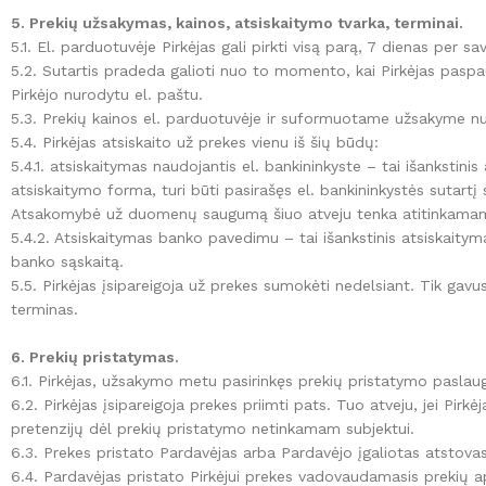
5. Prekių užsakymas, kainos, atsiskaitymo tvarka, terminai.
5.1. El. parduotuvėje Pirkėjas gali pirkti visą parą, 7 dienas per sav
5.2. Sutartis pradeda galioti nuo to momento, kai Pirkėjas paspau
Pirkėjo nurodytu el. paštu.
5.3. Prekių kainos el. parduotuvėje ir suformuotame užsakyme n
5.4. Pirkėjas atsiskaito už prekes vienu iš šių būdų:
5.4.1. atsiskaitymas naudojantis el. bankininkyste – tai išanksti
atsiskaitymo forma, turi būti pasirašęs el. bankininkystės sutartį
Atsakomybė už duomenų saugumą šiuo atveju tenka atitinkamam ba
5.4.2. Atsiskaitymas banko pavedimu – tai išankstinis atsiskaityma
banko sąskaitą.
5.5. Pirkėjas įsipareigoja už prekes sumokėti nedelsiant. Tik ga
terminas.
6. Prekių pristatymas.
6.1. Pirkėjas, užsakymo metu pasirinkęs prekių pristatymo paslaugą
6.2. Pirkėjas įsipareigoja prekes priimti pats. Tuo atveju, jei Pirk
pretenzijų dėl prekių pristatymo netinkamam subjektui.
6.3. Prekes pristato Pardavėjas arba Pardavėjo įgaliotas atstovas 
6.4. Pardavėjas pristato Pirkėjui prekes vadovaudamasis prekių ap