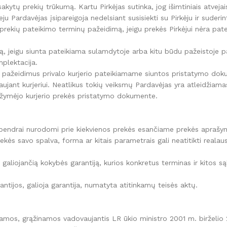
kytų prekių trūkumą. Kartu Pirkėjas sutinka, jog išimtiniais atvejai
 Pardavėjas įsipareigoja nedelsiant susisiekti su Pirkėju ir suderin
prekių pateikimo terminų pažeidimą, jeigu prekės Pirkėjui nėra pat
ėją, jeigu siunta pateikiama sulamdytoje arba kitu būdu pažeistoje p
plektacija.
ės pažeidimus privalo kurjerio pateikiamame siuntos pristatymo do
vaujant kurjeriui. Neatlikus tokių veiksmų Pardavėjas yra atleidžia
pažymėjo kurjerio prekės pristatymo dokumente.
bendrai nurodomi prie kiekvienos prekės esančiame prekės aprašy
kės savo spalva, forma ar kitais parametrais gali neatitikti realau
ą galiojančią kokybės garantiją, kurios konkretus terminas ir kitos
ntijos, galioja garantija, numatyta atitinkamų teisės aktų.
iamos, grąžinamos vadovaujantis LR ūkio ministro 2001 m. birželio 