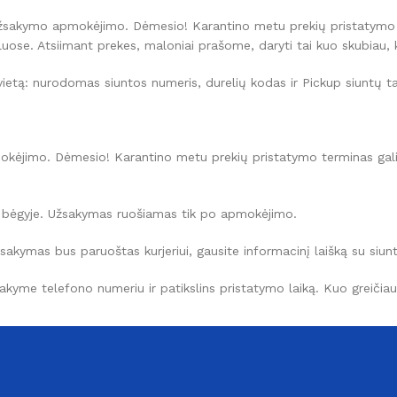
užsakymo apmokėjimo. Dėmesio! Karantino metu prekių pristatymo te
ose. Atsiimant prekes, maloniai prašome, daryti tai kuo skubiau, ka
vietą: nurodomas siuntos numeris, durelių kodas ir Pickup siuntų ta
kėjimo. Dėmesio! Karantino metu prekių pristatymo terminas gali 
 bėgyje. Užsakymas ruošiamas tik po apmokėjimo.
 užsakymas bus paruoštas kurjeriui, gausite informacinį laišką su siu
akyme telefono numeriu ir patikslins pristatymo laiką. Kuo greičiau k