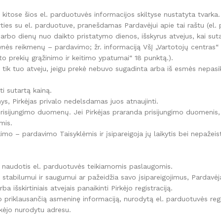
 ir kitose šios el. parduotuvės informacijos skiltyse nustatyta tvarka.
arties su el. parduotuve, pranešdamas Pardavėjui apie tai raštu (el
 darbo dienų nuo daikto pristatymo dienos, išskyrus atvejus, kai sut
ynės reikmenų – pardavimo; žr. informaciją VšĮ „Vartotojų centras“ 
Kaip išsirinkti
o prekių grąžinimo ir keitimo ypatumai“ 18 punktą.).
i tik tuo atveju, jeigu prekė nebuvo sugadinta arba iš esmės nepasik
Daugiau
ti sutartą kainą.
nys, Pirkėjas privalo nedelsdamas juos atnaujinti.
risijungimo duomenų. Jei Pirkėjas praranda prisijungimo duomenis, j
mis.
imo – pardavimo Taisyklėmis ir įsipareigoja jų laikytis bei nepažeis
mai naudotis el. parduotuvės teikiamomis paslaugomis.
stabilumui ir saugumui ar pažeidžia savo įsipareigojimus, Pardavėja
 išskirtiniais atvejais panaikinti Pirkėjo registraciją.
ėjo priklausančią asmeninę informaciją, nurodytą el. parduotuvės reg
irkėjo nurodytu adresu.