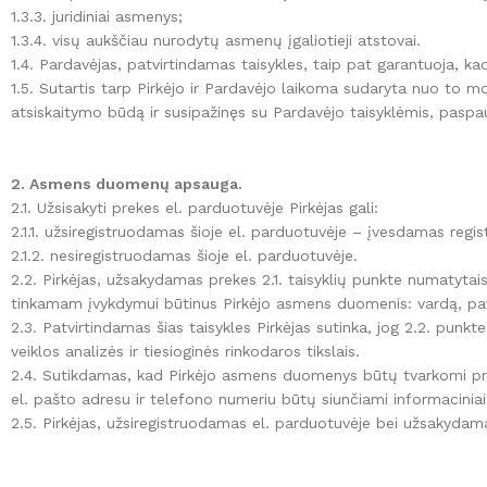
1.3.3. juridiniai asmenys;
1.3.4. visų aukščiau nurodytų asmenų įgaliotieji atstovai.
1.4. Pardavėjas, patvirtindamas taisykles, taip pat garantuoja, kad,
1.5. Sutartis tarp Pirkėjo ir Pardavėjo laikoma sudaryta nuo to m
atsiskaitymo būdą ir susipažinęs su Pardavėjo taisyklėmis, paspau
2. Asmens duomenų apsauga.
Namams ir biurams
Rūsiams
2.1. Užsisakyti prekes el. parduotuvėje Pirkėjas gali:
2.1.1. užsiregistruodamas šioje el. parduotuvėje – įvesdamas regi
2.1.2. nesiregistruodamas šioje el. parduotuvėje.
Pramoniniai
Baseinams
2.2. Pirkėjas, užsakydamas prekes 2.1. taisyklių punkte numatyta
tinkamam įvykdymui būtinus Pirkėjo asmens duomenis: vardą, pava
2.3. Patvirtindamas šias taisykles Pirkėjas sutinka, jog 2.2. pu
Meteorologinės stotelės
Priedai
veiklos analizės ir tiesioginės rinkodaros tikslais.
higrometrai
2.4. Sutikdamas, kad Pirkėjo asmens duomenys būtų tvarkomi preki
el. pašto adresu ir telefono numeriu būtų siunčiami informaciniai
2.5. Pirkėjas, užsiregistruodamas el. parduotuvėje bei užsakydama