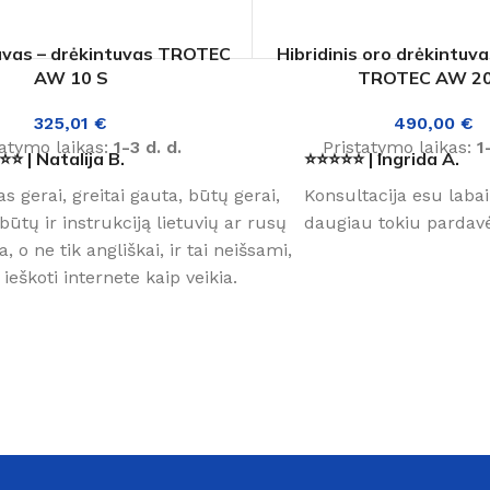
uvas – drėkintuvas TROTEC
Hibridinis oro drėkintuv
AW 10 S
TROTEC AW 20
Kaip išsirinkti
325,01
€
490,00
€
tatymo laikas:
1-3 d. d.
Pristatymo laikas:
1
⭐ | Natalija B.
⭐⭐⭐⭐⭐ | Ingrida A.
Daugiau
as gerai, greitai gauta, būtų gerai,
Konsultacija esu labai
būtų ir instrukciją lietuvių ar rusų
daugiau tokiu pardavė
a, o ne tik angliškai, ir tai neišsami,
 ieškoti internete kaip veikia.