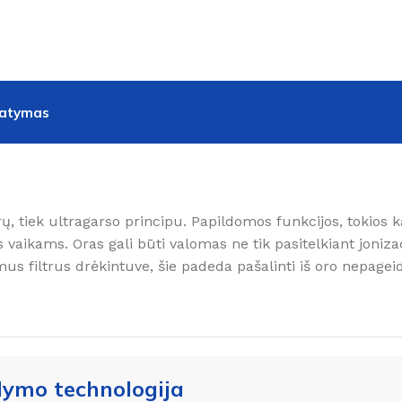
tatymas
technologija
arų, tiek ultragarso principu. Papildomos funkcijos, tokios 
ams. Oras gali būti valomas ne tik pasitelkiant jonizaciją
omus filtrus drėkintuve, šie padeda pašalinti iš oro nepagei
lymo technologija