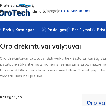
Praleisti navigaciją
Informacija
+370 665 90951
Pereiti prie pagrindinio turinio
Prekių Katalogas
Paslaugos
Pasiūlymai
Pris
Pradžia
Oro drėkintuvai
Namams ir biurams
Oro valymo 
Oro drėkintuvai valytuvai
Oro drėkintuvai valytuvai gali veikti tiek šaltų ar karštų g
patalpoje rūkantiems žmonėms, senjorams arba mažiems vaik
filtrai – HEPA ar sidabruoti vandens filtrai. Turint papild
žiedadulkės bei plaukai.
Kategorijos
Oro va