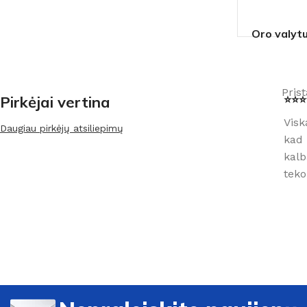
Oro valyt
Pris
Pirkėjai vertina
⭐⭐⭐⭐
Visk
Daugiau pirkėjų atsiliepimų
kad 
kalb
teko