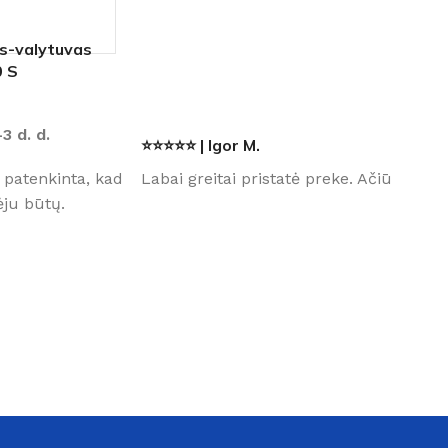
as-valytuvas
 S
 tinkamą oro sausintuvą?
-3 d. d.
⭐⭐⭐⭐⭐ | Igor M.
 patenkinta, kad
Labai greitai pristatė preke. Ačiū
ju būtų.