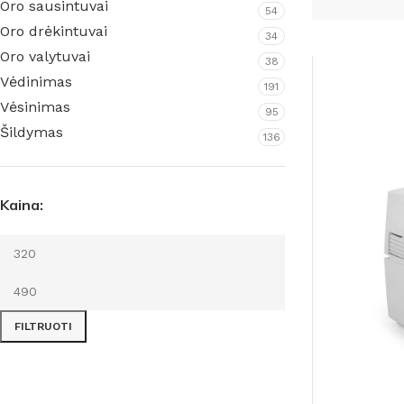
Oro sausintuvai
54
Oro drėkintuvai
34
Oro valytuvai
38
Vėdinimas
191
Vėsinimas
95
Šildymas
136
Namams ir biurams
Rūsiams
Kaina:
Pramoniniai
Baseinams
Meteorologinės stotelės
Priedai
higrometrai
FILTRUOTI