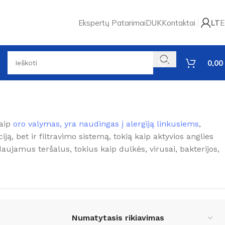
Ekspertų Patarimai
DUK
Kontaktai
LT
E
0,00
Rodomi visi rezultatai: 2
kaip
oro valymas, yra naudingas į alergiją linkusiems
,
, bet ir filtravimo sistemą, tokią kaip aktyvios anglies
daujamus teršalus, tokius kaip dulkės, virusai, bakterijos,