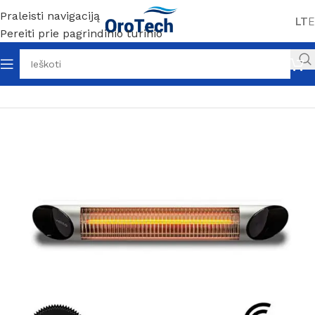
Praleisti navigaciją
LT
E
Pereiti prie pagrindinio turinio
Pradžia
Be kategorijos