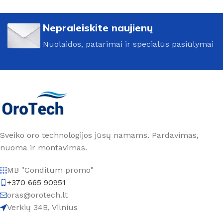
Nepraleiskite naujienų
Nuolaidos, patarimai ir specialūs pasiūlymai
Sveiko oro technologijos jūsų namams. Pardavimas,
nuoma ir montavimas.
MB "Conditum promo"
+370 665 90951
oras@orotech.lt
Verkių 34B, Vilnius