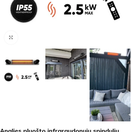
Padidinti
Anglies pluošto infraraudonųjų spindulių