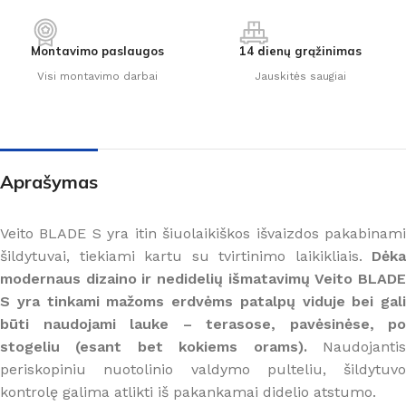
Montavimo paslaugos
14 dienų grąžinimas
Visi montavimo darbai
Jauskitės saugiai
Aprašymas
Veito BLADE S yra itin šiuolaikiškos išvaizdos pakabinami
šildytuvai, tiekiami kartu su tvirtinimo laikikliais.
Dėka
modernaus dizaino ir nedidelių išmatavimų Veito BLADE
S yra tinkami mažoms erdvėms patalpų viduje bei gali
būti naudojami lauke – terasose, pavėsinėse, po
stogeliu (esant bet kokiems orams).
Naudojanti
periskopiniu nuotolinio valdymo pulteliu, šildytuvo
kontrolę galima atlikti iš pakankamai didelio atstumo.