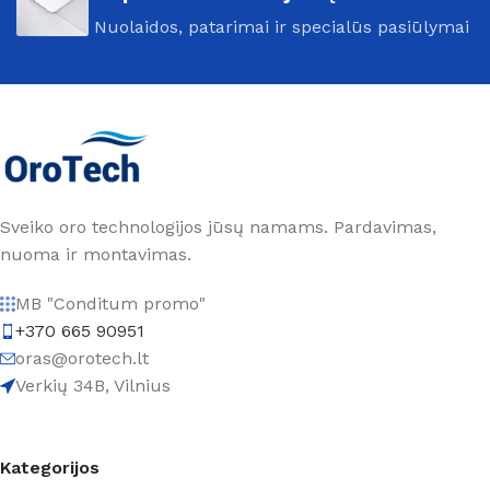
Nuolaidos, patarimai ir specialūs pasiūlymai
Sveiko oro technologijos jūsų namams. Pardavimas,
nuoma ir montavimas.
MB "Conditum promo"
+370 665 90951
oras@orotech.lt
Verkių 34B, Vilnius
Kategorijos