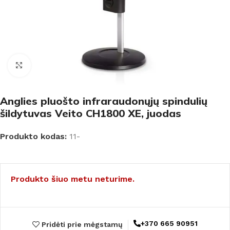
Padidinti
Anglies pluošto infraraudonųjų spindulių
šildytuvas Veito CH1800 XE, juodas
Produkto kodas:
11-
Produkto šiuo metu neturime.
+370 665 90951
Pridėti prie mėgstamų