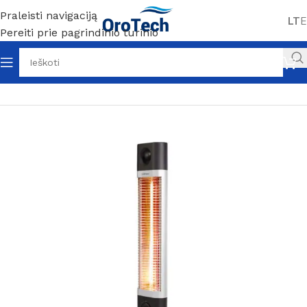
Praleisti navigaciją
LT
E
Pereiti prie pagrindinio turinio
Pradžia
Be kategorijos