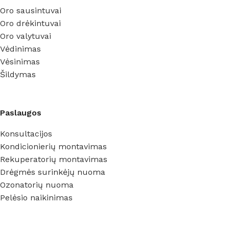
Oro sausintuvai
Oro drėkintuvai
Oro valytuvai
Vėdinimas
Vėsinimas
Šildymas
Paslaugos
Konsultacijos
Kondicionierių montavimas
Rekuperatorių montavimas
Drėgmės surinkėjų nuoma
Ozonatorių nuoma
Pelėsio naikinimas