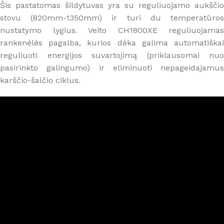
Šis pastatomas šildytuvas yra su reguliuojamo aukščio
stovu (820mm-1350mm) ir turi du temperatūros
nustatymo lygius. Veito CH1800XE reguliuojamas
rankenėlės pagalba, kurios dėka galima automatiškai
reguliuoti energijos suvartojimą (priklausomai nuo
pasirinkto galingumo) ir eliminuoti nepageidajamus
karščio-šalčio ciklus.