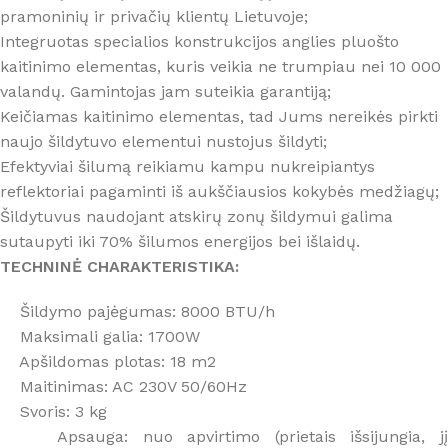
pramoninių ir privačių klientų Lietuvoje;
Integruotas specialios konstrukcijos anglies pluošto
kaitinimo elementas, kuris veikia ne trumpiau nei 10 000
valandų. Gamintojas jam suteikia garantiją;
Keičiamas kaitinimo elementas, tad Jums nereikės pirkti
naujo šildytuvo elementui nustojus šildyti;
Efektyviai šilumą reikiamu kampu nukreipiantys
reflektoriai pagaminti iš aukščiausios kokybės medžiagų;
Šildytuvus naudojant atskirų zonų šildymui galima
sutaupyti iki 70% šilumos energijos bei išlaidų.
TECHNINĖ CHARAKTERISTIKA:
Šildymo pajėgumas: 8000 BTU/h
Maksimali galia: 1700W
Apšildomas plotas: 18 m2
Maitinimas: AC 230V 50/60Hz
Svoris: 3 kg
Apsauga: nuo apvirtimo (prietais išsijungia, jį