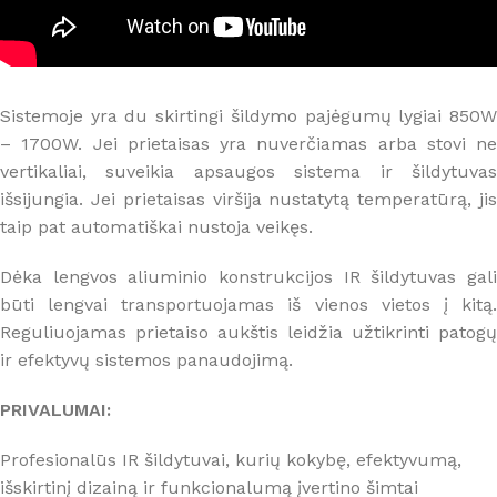
Sistemoje yra du skirtingi šildymo pajėgumų lygiai 850W
– 1700W. Jei prietaisas yra nuverčiamas arba stovi ne
vertikaliai, suveikia apsaugos sistema ir šildytuvas
išsijungia. Jei prietaisas viršija nustatytą temperatūrą, jis
taip pat automatiškai nustoja veikęs.
Dėka lengvos aliuminio konstrukcijos IR šildytuvas gali
būti lengvai transportuojamas iš vienos vietos į kitą.
Reguliuojamas prietaiso aukštis leidžia užtikrinti patogų
ir efektyvų sistemos panaudojimą.
PRIVALUMAI:
Profesionalūs IR šildytuvai, kurių kokybę, efektyvumą,
išskirtinį dizainą ir funkcionalumą įvertino šimtai