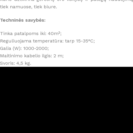
tiek namuose, tiek biure.
Techninės savybės:
Tinka patalpoms iki: 40m²;
Reguliuojama temperatūra: tarp 15-35°C;
Galia (W): 1000-2000;
Maitinimo kabelio ilgis: 2 m;
Svoris: 4,5 kg.