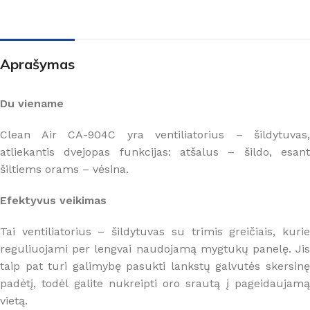
Aprašymas
Du viename
Clean Air CA-904C yra ventiliatorius – šildytuvas,
atliekantis dvejopas funkcijas: atšalus – šildo, esant
šiltiems orams – vėsina.
Efektyvus veikimas
Tai ventiliatorius – šildytuvas su trimis greičiais, kurie
reguliuojami per lengvai naudojamą mygtukų panelę. Jis
taip pat turi galimybę pasukti lankstų galvutės skersinę
padėtį, todėl galite nukreipti oro srautą į pageidaujamą
vietą.