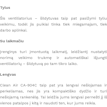
Tylus
Šis ventiliatorius – šildytuvas taip pat pasižymi tyliu
veikimu, todėl jis puikiai tinka tiek miegamajam, tiek
darbo aplinkai.
Su laikmačiu
Įrenginys turi įmontuotą laikmatį, leidžiantį nustatyti
norimą veikimo trukmę ir automatiškai išjungti
ventiliatorių – šildytuvą po tam tikro laiko.
Lengvas
Clean Air CA-904C taip pat yra lengvai nešiojamas ir
perkeliamas, nes jis yra kompaktiško dydžio ir turi
nešiojamą rankenėlę. Tai leidžia jums lengvai pernešti jį iš
vienos patalpos į kitą ir naudoti ten, kur jums reikia.