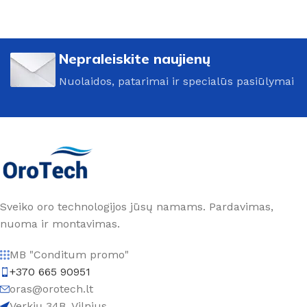
Nepraleiskite naujienų
Nuolaidos, patarimai ir specialūs pasiūlymai
Sveiko oro technologijos jūsų namams. Pardavimas,
nuoma ir montavimas.
MB "Conditum promo"
+370 665 90951
oras@orotech.lt
Verkių 34B, Vilnius