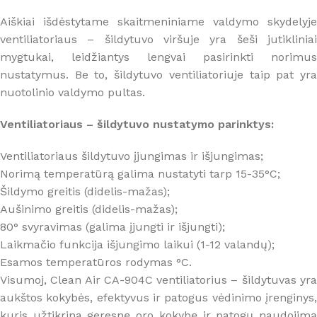
Aiškiai išdėstytame skaitmeniniame valdymo skydelyje
ventiliatoriaus – šildytuvo viršuje yra šeši jutikliniai
mygtukai, leidžiantys lengvai pasirinkti norimus
nustatymus. Be to, šildytuvo ventiliatoriuje taip pat yra
nuotolinio valdymo pultas.
Ventiliatoriaus – šildytuvo nustatymo parinktys:
Ventiliatoriaus šildytuvo įjungimas ir išjungimas;
Norimą temperatūrą galima nustatyti tarp 15-35°C;
Šildymo greitis (didelis-mažas);
Aušinimo greitis (didelis-mažas);
80° svyravimas (galima įjungti ir išjungti);
Laikmačio funkcija išjungimo laikui (1-12 valandų);
Esamos temperatūros rodymas °C.
Visumoj, Clean Air CA-904C ventiliatorius – šildytuvas yra
aukštos kokybės, efektyvus ir patogus vėdinimo įrenginys,
kuris užtikrina geresnę oro kokybę ir patogų naudojimą