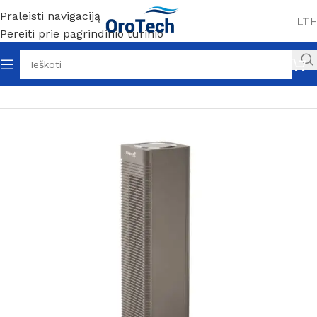
Praleisti navigaciją
LT
E
Pereiti prie pagrindinio turinio
Pradžia
Be kategorijos