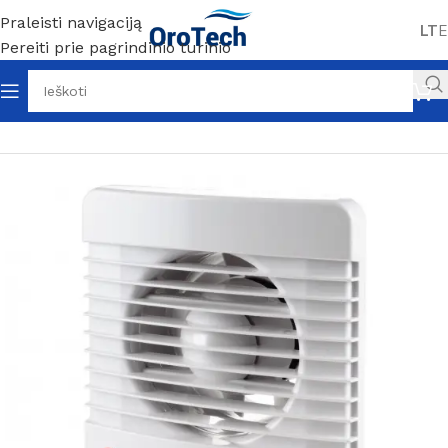
Praleisti navigaciją
LT
E
Pereiti prie pagrindinio turinio
Pradžia
Vėdinimas
Ištraukimo ventiliatoriai