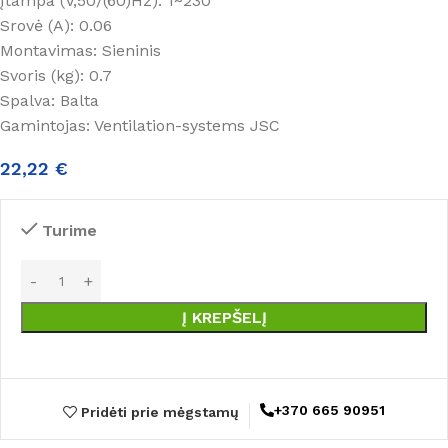
Įtampa (V,50/(60)Hz): 1~230
Srovė (A): 0.06
Montavimas: Sieninis
Svoris (kg): 0.7
Spalva: Balta
Gamintojas: Ventilation-systems JSC
22,22
€
Turime
Į KREPŠELĮ
+370 665 90951
Pridėti prie mėgstamų