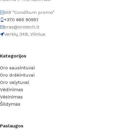
MB "Conditum promo"
+370 665 90951
oras@orotech.lt
Verkių 34B, Vilnius
Kategorijos
Oro sausintuvai
Oro drėkintuvai
Oro valytuvai
Vėdinimas
Vėsinimas
Šildymas
Paslaugos