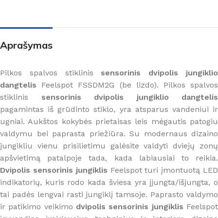
Aprašymas
Pilkos spalvos stiklinis
sensorinis dvipolis jungikli
dangtelis
Feelspot FSSDM2G (be lizdo). Pilkos spalvos
stiklinis
sensorinis dvipolis jungiklio dangtelis
pagamintas iš grūdinto stiklo, yra atsparus vandeniui ir
ugniai. Aukštos kokybės prietaisas leis mėgautis patogiu
valdymu bei paprasta priežiūra. Su modernaus dizaino
jungikliu vienu prisilietimu galėsite valdyti dviejų zonų
apšvietimą patalpoje tada, kada labiausiai to reikia.
Dvipolis sensorinis jungiklis
Feelspot turi įmontuotą LED
indikatorių, kuris rodo kada šviesa yra įjungta/išjungta, o
tai padės lengvai rasti jungiklį tamsoje. Paprasto valdymo
ir patikimo veikimo
dvipolis sensorinis jungiklis
Feelspo