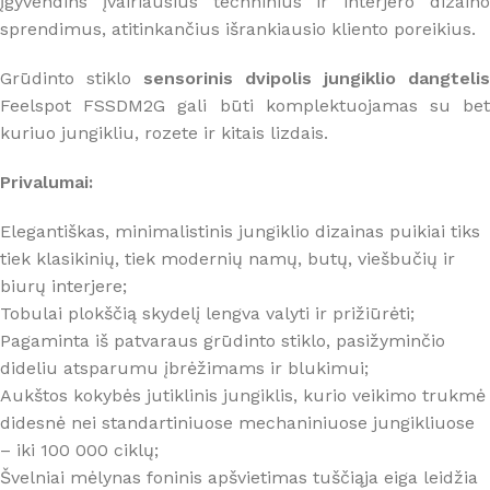
įgyvendins įvairiausius techninius ir interjero dizaino
sprendimus, atitinkančius išrankiausio kliento poreikius.
Grūdinto stiklo
sensorinis dvipolis jungiklio dangtelis
Feelspot FSSDM2G gali būti komplektuojamas su bet
kuriuo jungikliu, rozete ir kitais lizdais.
Privalumai:
Elegantiškas, minimalistinis jungiklio dizainas puikiai tiks
tiek klasikinių, tiek modernių namų, butų, viešbučių ir
biurų interjere;
Tobulai plokščią skydelį lengva valyti ir prižiūrėti;
Pagaminta iš patvaraus grūdinto stiklo, pasižyminčio
dideliu atsparumu įbrėžimams ir blukimui;
Aukštos kokybės jutiklinis jungiklis, kurio veikimo trukmė
didesnė nei standartiniuose mechaniniuose jungikliuose
– iki 100 000 ciklų;
Švelniai mėlynas foninis apšvietimas tuščiąja eiga leidžia