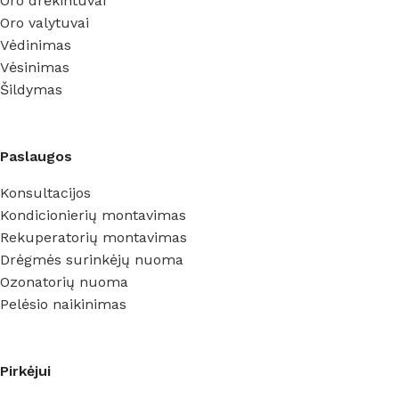
Oro drėkintuvai
Oro valytuvai
Vėdinimas
Vėsinimas
Šildymas
Paslaugos
Konsultacijos
Kondicionierių montavimas
Rekuperatorių montavimas
Drėgmės surinkėjų nuoma
Ozonatorių nuoma
Pelėsio naikinimas
Pirkėjui