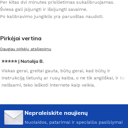
Per kitas dvi minutes prisilietimas sukalibruojamas.
Šviesa gali įsijungti ir išsijungti savaime.
Po kalibravimo jungiklis yra paruoštas naudoti.
Pirkėjai vertina
Daugiau pirkėjų atsiliepimų
⭐⭐⭐⭐⭐ | Natalija B.
Viskas gerai, greitai gauta, būtų gerai, kad būtų ir
instrukciją lietuvių ar rusų kalba, o ne tik angliškai, ir tai
neišsami, teko ieškoti internete kaip veikia.
Nepraleiskite naujienų
Nuolaidos, patarimai ir specialūs pasiūlymai