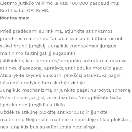
Lietimo jutiklio veikimo laikas: 100 000 paspaudimų;
Sertifikatai: CE, RoHS.
Montavimas:
Prieš pradėdami surinkimą, atjunkite atitinkamos
grandinės maitinimą. Tai labai svarbu ir būtina, norint
sukalibruoti jungiklį. Jungiklio montavimas įjungus
maitinimo šaltinį gali jį sugadinti!
Įsitikinkite, kad lemputės/lempučių sukuriama apkrova
atitinka diapazoną, aprašytą ant lipduko modulio gale.
Atidarykite skydelį sukdami plokščią atsuktuvą pagal
laikrodžio rodyklę tam skirtoje vietoje.
Jungiklio mechanizmą prijunkite pagal nurodytą schemą.
Pritvirtinkite jungiklį prie dėžutės. Nenuplėškite balto
lipduko nuo jungiklio jutiklio.
Uždėkite stiklinę plokštę ant korpuso ir įjunkite
maitinimą. Neįjunkite maitinimo nepridėję stiklo plokštės,
nes jungiklis bus sukalibruotas neteisingai.