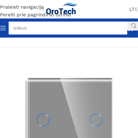
Praleisti navigaciją
LT
E
Pereiti prie pagrindinio turinio
Pradžia
Be kategorijos