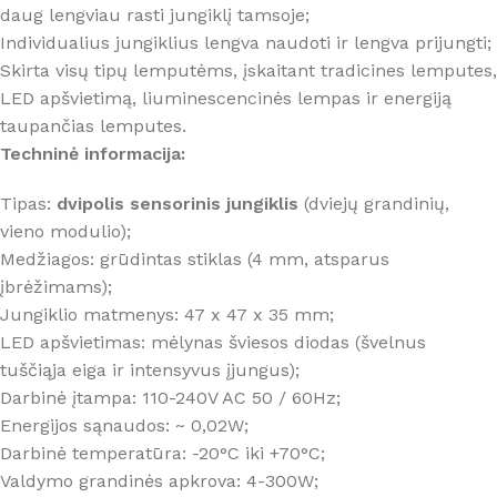
daug lengviau rasti jungiklį tamsoje;
Individualius jungiklius lengva naudoti ir lengva prijungti;
Skirta visų tipų lemputėms, įskaitant tradicines lemputes,
LED apšvietimą, liuminescencinės lempas ir energiją
taupančias lemputes.
Techninė informacija:
Tipas:
dvipolis sensorinis jungiklis
(dviejų grandinių,
vieno modulio);
Medžiagos: grūdintas stiklas (4 mm, atsparus
įbrėžimams);
Jungiklio matmenys: 47 x 47 x 35 mm;
LED apšvietimas: mėlynas šviesos diodas (švelnus
tuščiąja eiga ir intensyvus įjungus);
Darbinė įtampa: 110-240V AC 50 / 60Hz;
Energijos sąnaudos: ~ 0,02W;
Darbinė temperatūra: -20°C iki +70°C;
Valdymo grandinės apkrova: 4-300W;