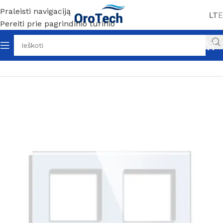
Praleisti navigaciją
LT
E
Pereiti prie pagrindinio turinio
Pradžia
Be kategorijos