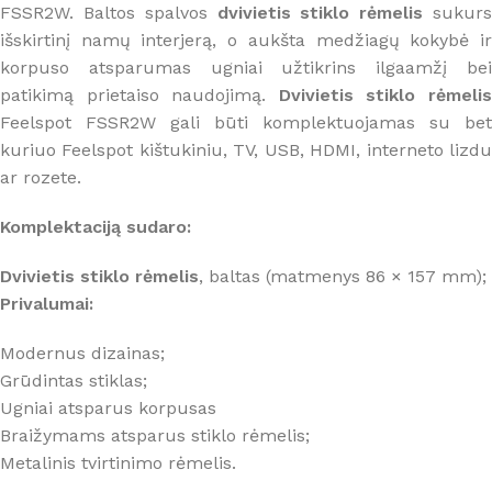
FSSR2W. Baltos spalvos
dvivietis
stiklo rėmelis
sukur
išskirtinį namų interjerą, o aukšta medžiagų kokybė ir
korpuso atsparumas ugniai užtikrins ilgaamžį bei
patikimą prietaiso naudojimą.
Dvivietis stiklo rėmeli
Feelspot FSSR2W gali būti komplektuojamas su bet
kuriuo Feelspot kištukiniu, TV, USB, HDMI, interneto lizdu
ar rozete.
Komplektaciją sudaro:
Dvivietis stiklo rėmelis
, baltas (matmenys 86 × 157 mm);
Privalumai:
Modernus dizainas;
Grūdintas stiklas;
Ugniai atsparus korpusas
Braižymams atsparus stiklo rėmelis;
Metalinis tvirtinimo rėmelis.