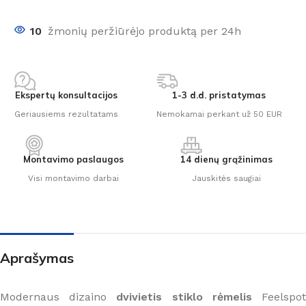
10
žmonių peržiūrėjo produktą per 24h
Ekspertų konsultacijos
1-3 d.d. pristatymas
Geriausiems rezultatams
Nemokamai perkant už 50 EUR
Montavimo paslaugos
14 dienų grąžinimas
Visi montavimo darbai
Jauskitės saugiai
Aprašymas
Modernaus dizaino
dvivietis stiklo rėmelis
Feelspo