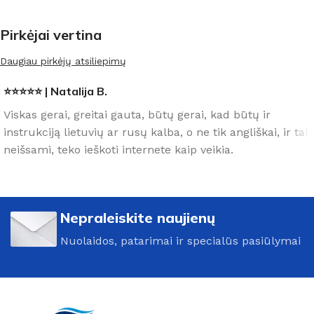
Pirkėjai vertina
Daugiau pirkėjų atsiliepimų
⭐⭐⭐⭐⭐ | Natalija B.
Viskas gerai, greitai gauta, būtų gerai, kad būtų ir
instrukciją lietuvių ar rusų kalba, o ne tik angliškai, ir tai
neišsami, teko ieškoti internete kaip veikia.
Nepraleiskite naujienų
Nuolaidos, patarimai ir specialūs pasiūlymai