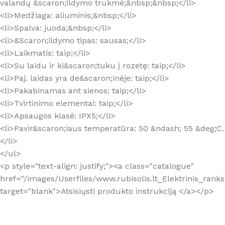
valandų &scaron;ildymo trukmė;&nbsp;&nbsp;</li>
<li>Medžiaga: aliuminis;&nbsp;</li>
<li>Spalva: juoda;&nbsp;</li>
<li>&Scaron;ildymo tipas: sausas;</li>
<li>Laikmatis: taip;</li>
<li>Su laidu ir ki&scaron;tuku į rozetę: taip;</li>
<li>Paj. laidas yra de&scaron;inėje: taip;</li>
<li>Pakabinamas ant sienos: taip;</li>
<li>Tvirtinimo elementai: taip;</li>
<li>Apsaugos klasė: IPX5;</li>
<li>Pavir&scaron;iaus temperatūra: 50 &ndash; 55 &deg;C.
</li>
</ul>
<p style="text-align: justify;"><a class="catalogue"
href="/images/Userfiles/www.rubisolis.lt_Elektrinis_rank
target="blank">Atsisiųsti produkto instrukciją </a></p>