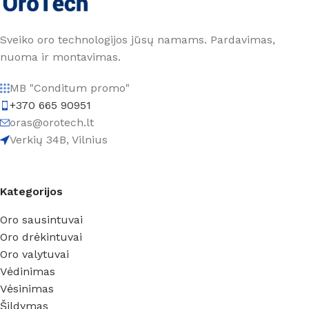
Sveiko oro technologijos jūsų namams. Pardavimas,
nuoma ir montavimas.
MB "Conditum promo"
+370 665 90951
oras@orotech.lt
Verkių 34B, Vilnius
Kategorijos
Oro sausintuvai
Oro drėkintuvai
Oro valytuvai
Vėdinimas
Vėsinimas
Šildymas