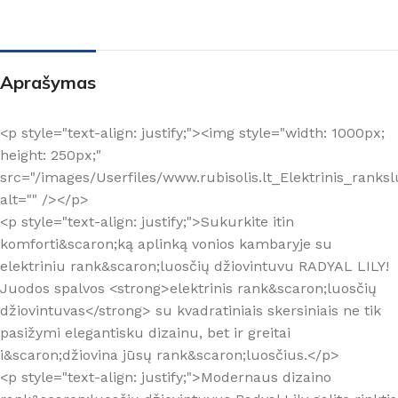
Aprašymas
<p style="text-align: justify;"><img style="width: 1000px;
height: 250px;"
src="/images/Userfiles/www.rubisolis.lt_Elektrinis_ranks
alt="" /></p>
<p style="text-align: justify;">Sukurkite itin
komforti&scaron;ką aplinką vonios kambaryje su
elektriniu rank&scaron;luosčių džiovintuvu RADYAL LILY!
Juodos spalvos <strong>elektrinis rank&scaron;luosčių
džiovintuvas</strong> su kvadratiniais skersiniais ne tik
pasižymi elegantisku dizainu, bet ir greitai
i&scaron;džiovina jūsų rank&scaron;luosčius.</p>
<p style="text-align: justify;">Modernaus dizaino