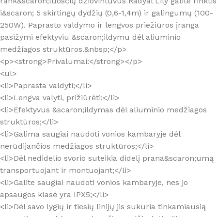
rank&scaron;luosčių džiovintuvus Radyal Lily galite rinktis
i&scaron; 5 skirtingų dydžių (0,6-1,4m) ir galingumų (100-
250W). Paprasto valdymo ir lengvos priežiūros įranga
pasižymi efektyviu &scaron;ildymu dėl aliuminio
medžiagos struktūros.&nbsp;</p>
<p><strong>Privalumai:</strong></p>
<ul>
<li>Paprasta valdyti;</li>
<li>Lengva valyti, prižiūrėti;</li>
<li>Efektyvus &scaron;ildymas dėl aliuminio medžiagos
struktūros;</li>
<li>Galima saugiai naudoti vonios kambaryje dėl
nerūdijančios medžiagos struktūros;</li>
<li>Dėl nedidelio svorio suteikia didelį prana&scaron;umą
transportuojant ir montuojant;</li>
<li>Galite saugiai naudoti vonios kambaryje, nes jo
apsaugos klasė yra IPX5;</li>
<li>Dėl savo lygių ir tiesių linijų jis sukuria tinkamiausią