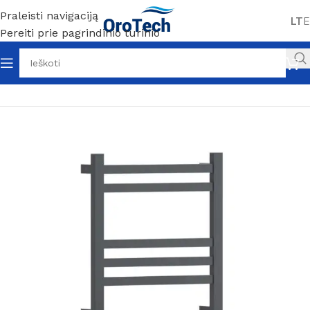
Praleisti navigaciją
LT
E
Pereiti prie pagrindinio turinio
Pradžia
Be kategorijos