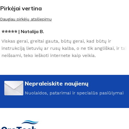
Pirkėjai vertina
Daugiau pirkėjų atsiliepimų
⭐⭐⭐⭐⭐ | Natalija B.
Viskas gerai, greitai gauta, būtų gerai, kad būtų ir
instrukciją lietuvių ar rusų kalba, o ne tik angliškai, ir tai
neišsami, teko ieškoti internete kaip veikia.
Nepraleiskite naujienų
Nuolaidos, patarimai ir specialūs pasiūlymai