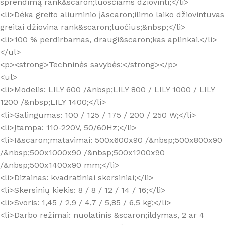
sprendimą rank&scaron;luosčiams džiovinti;</li>
<li>Dėka greito aliuminio į&scaron;ilimo laiko džiovintuvas
greitai džiovina rank&scaron;luočius;&nbsp;</li>
<li>100 % perdirbamas, draugi&scaron;kas aplinkai.</li>
</ul>
<p><strong>Techninės savybės:</strong></p>
<ul>
<li>Modelis: LILY 600 /&nbsp;LILY 800 / LILY 1000 / LILY
1200 /&nbsp;LILY 1400;</li>
<li>Galingumas: 100 / 125 / 175 / 200 / 250 W;</li>
<li>Įtampa: 110-220V, 50/60Hz;</li>
<li>I&scaron;matavimai: 500x600x90 /&nbsp;500x800x90
/&nbsp;500x1000x90 /&nbsp;500x1200x90
/&nbsp;500x1400x90 mm;</li>
<li>Dizainas: kvadratiniai skersiniai;</li>
<li>Skersinių kiekis: 8 / 8 / 12 / 14 / 16;</li>
<li>Svoris: 1,45 / 2,9 / 4,7 / 5,85 / 6,5 kg;</li>
<li>Darbo režimai: nuolatinis &scaron;ildymas, 2 ar 4