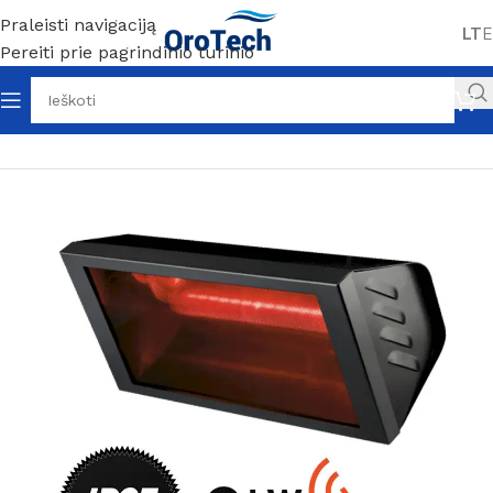
Praleisti navigaciją
LT
E
Pereiti prie pagrindinio turinio
Pradžia
Šildymas
Infraraudonųjų spindulių šildytuvai