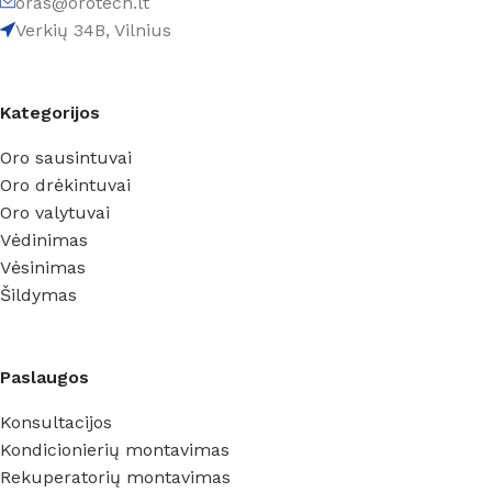
oras@orotech.lt
Verkių 34B, Vilnius
Kategorijos
Oro sausintuvai
Oro drėkintuvai
Oro valytuvai
Vėdinimas
Vėsinimas
Šildymas
Paslaugos
Konsultacijos
Kondicionierių montavimas
Rekuperatorių montavimas