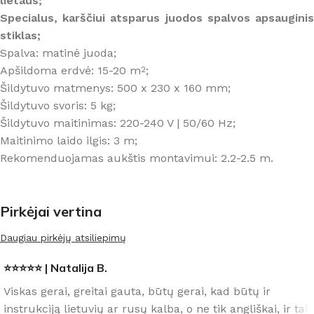
lietaus;
Specialus, karščiui atsparus juodos spalvos apsauginis
stiklas;
Spalva: matinė juoda;
Apšildoma erdvė: 15-20 m
;
2
Šildytuvo matmenys: 500 x 230 x 160 mm;
Šildytuvo svoris: 5 kg;
Šildytuvo maitinimas: 220-240 V | 50/60 Hz;
Maitinimo laido ilgis: 3 m;
Rekomenduojamas aukštis montavimui: 2.2-2.5 m.
Pirkėjai vertina
Daugiau pirkėjų atsiliepimų
⭐⭐⭐⭐⭐ | Natalija B.
Viskas gerai, greitai gauta, būtų gerai, kad būtų ir
instrukciją lietuvių ar rusų kalba, o ne tik angliškai, ir tai