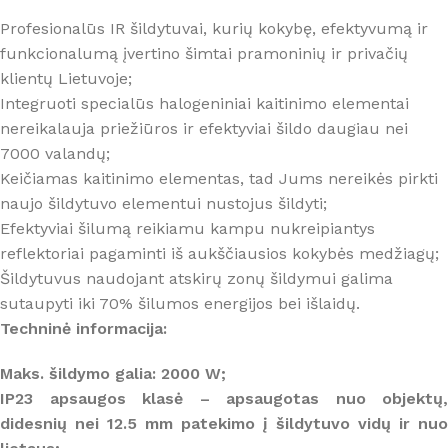
Profesionalūs IR šildytuvai, kurių kokybę, efektyvumą ir
funkcionalumą įvertino šimtai pramoninių ir privačių
klientų Lietuvoje;
Integruoti specialūs halogeniniai kaitinimo elementai
nereikalauja priežiūros ir efektyviai šildo daugiau nei
7000 valandų;
Keičiamas kaitinimo elementas, tad Jums nereikės pirkti
naujo šildytuvo elementui nustojus šildyti;
Efektyviai šilumą reikiamu kampu nukreipiantys
reflektoriai pagaminti iš aukščiausios kokybės medžiagų;
Šildytuvus naudojant atskirų zonų šildymui galima
sutaupyti iki 70% šilumos energijos bei išlaidų.
Techninė informacija:
Maks. šildymo galia: 2000 W;
IP23 apsaugos klasė – apsaugotas nuo objektų,
didesnių nei 12.5 mm patekimo į šildytuvo vidų ir nuo