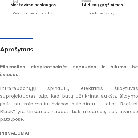
Montavimo paslaugos
14 dienų grąžinimas
Visi montavimo darbai
Jauskitės saugiai
Aprašymas
Minimalios eksploatacinės sąnaudos ir šiluma be
šviesos.
Infraraudonųjų spindulių elektrinis šildytuvas
suprojektuotas taip, kad būtų užtikrinta aukšta šildymo
galia su minimaliu šviesos skleidimu. „Helios Radiant
Black“ yra tinkamas naudoti tiek uždarose, tiek atvirose
patalpose.
PRIVALUMAI: