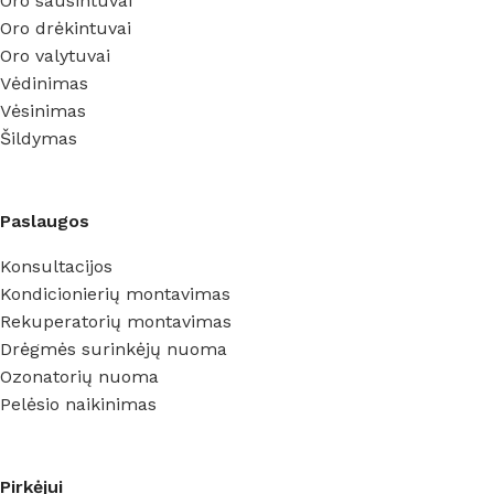
Oro sausintuvai
Oro drėkintuvai
Oro valytuvai
Vėdinimas
Vėsinimas
Šildymas
Paslaugos
Konsultacijos
Kondicionierių montavimas
Rekuperatorių montavimas
Drėgmės surinkėjų nuoma
Ozonatorių nuoma
Pelėsio naikinimas
Pirkėjui