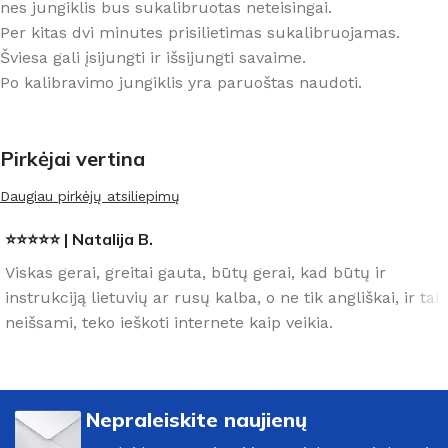
nes jungiklis bus sukalibruotas neteisingai.
Per kitas dvi minutes prisilietimas sukalibruojamas.
Šviesa gali įsijungti ir išsijungti savaime.
Po kalibravimo jungiklis yra paruoštas naudoti.
Pirkėjai vertina
Daugiau pirkėjų atsiliepimų
⭐⭐⭐⭐⭐ | Natalija B.
Viskas gerai, greitai gauta, būtų gerai, kad būtų ir
instrukciją lietuvių ar rusų kalba, o ne tik angliškai, ir tai
neišsami, teko ieškoti internete kaip veikia.
Nepraleiskite naujienų