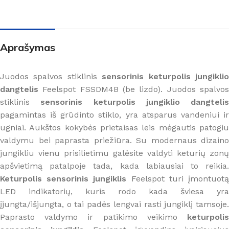
Aprašymas
Juodos spalvos stiklinis
sensorinis keturpolis jungikli
dangtelis
Feelspot FSSDM4B (be lizdo). Juodos spalvos
stiklinis
sensorinis keturpolis jungiklio dangtelis
pagamintas iš grūdinto stiklo, yra atsparus vandeniui ir
ugniai. Aukštos kokybės prietaisas leis mėgautis patogiu
valdymu bei paprasta priežiūra. Su modernaus dizaino
jungikliu vienu prisilietimu galėsite valdyti keturių zonų
apšvietimą patalpoje tada, kada labiausiai to reikia.
Keturpolis sensorinis jungiklis
Feelspot turi įmontuot
LED indikatorių, kuris rodo kada šviesa yra
įjungta/išjungta, o tai padės lengvai rasti jungiklį tamsoje.
Paprasto valdymo ir patikimo veikimo
keturpolis