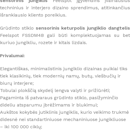
sensorinis jungiklis
Feelspot įgyvendins įvairiausius
techninius ir interjero dizaino sprendimus, atitinkančius
išrankiausio kliento poreikius.
Grūdinto stiklo
sensorinis keturpolis jungiklio dangteli
Feelspot FSSDM4B gali būti komplektuojamas su bet
kuriuo jungikliu, rozete ir kitais lizdais.
Privalumai:
Elegantiškas, minimalistinis jungiklio dizainas puikiai tiks
tiek klasikinių, tiek modernių namų, butų, viešbučių ir
biurų interjere;
Tobulai plokščią skydelį lengva valyti ir prižiūrėti;
Pagaminta iš patvaraus grūdinto stiklo, pasižyminčio
dideliu atsparumu įbrėžimams ir blukimui;
Aukštos kokybės jutiklinis jungiklis, kurio veikimo trukmė
didesnė nei standartiniuose mechaniniuose jungikliuose
– iki 100 000 ciklų;