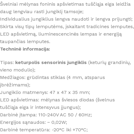
Švelniai mėlynas foninis apšvietimas tuščiąja eiga leidžia
daug lengviau rasti jungiklį tamsoje;
Individualius jungiklius lengva naudoti ir lengva prijungti;
Skirta visų tipų lemputėms, įskaitant tradicines lemputes,
LED apšvietimą, liuminescencinės lempas ir energiją
taupančias lemputes.
Techninė informacija:
Tipas:
keturpolis sensorinis jungiklis
(keturių grandinių,
vieno modulio);
Medžiagos: grūdintas stiklas (4 mm, atsparus
įbrėžimams);
Jungiklio matmenys: 47 x 47 x 35 mm;
LED apšvietimas: mėlynas šviesos diodas (švelnus
tuščiąja eiga ir intensyvus įjungus);
Darbinė įtampa: 110-240V AC 50 / 60Hz;
Energijos sąnaudos: ~ 0,02W;
Darbinė temperatūra: -20°C iki +70°C;