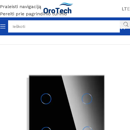
Praleisti navigaciją
LT
E
Pereiti prie pagrindinio turinio
Pradžia
Be kategorijos