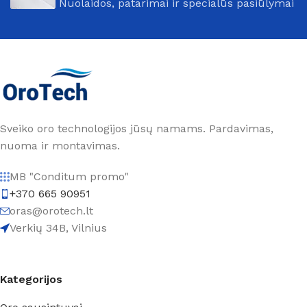
Nuolaidos, patarimai ir specialūs pasiūlymai
Sveiko oro technologijos jūsų namams. Pardavimas,
nuoma ir montavimas.
MB "Conditum promo"
+370 665 90951
oras@orotech.lt
Verkių 34B, Vilnius
Kategorijos