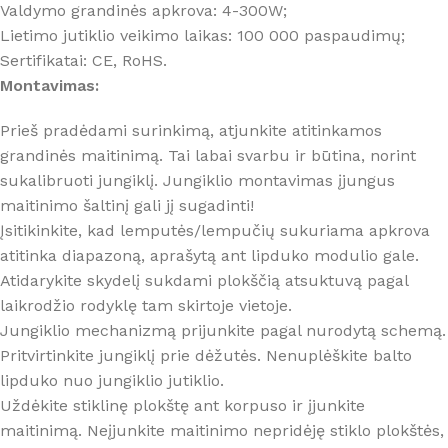
Valdymo grandinės apkrova: 4-300W;
Lietimo jutiklio veikimo laikas: 100 000 paspaudimų;
Sertifikatai: CE, RoHS.
Montavimas:
Prieš pradėdami surinkimą, atjunkite atitinkamos
grandinės maitinimą. Tai labai svarbu ir būtina, norint
sukalibruoti jungiklį. Jungiklio montavimas įjungus
maitinimo šaltinį gali jį sugadinti!
Įsitikinkite, kad lemputės/lempučių sukuriama apkrova
atitinka diapazoną, aprašytą ant lipduko modulio gale.
Atidarykite skydelį sukdami plokščią atsuktuvą pagal
laikrodžio rodyklę tam skirtoje vietoje.
Jungiklio mechanizmą prijunkite pagal nurodytą schemą.
Pritvirtinkite jungiklį prie dėžutės. Nenuplėškite balto
lipduko nuo jungiklio jutiklio.
Uždėkite stiklinę plokštę ant korpuso ir įjunkite
maitinimą. Neįjunkite maitinimo nepridėję stiklo plokštės,