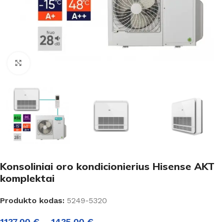
Padidinti
Konsoliniai oro kondicionierius Hisense AKT
komplektai
Produkto kodas:
5249-5320
1137,00
€
–
1435,00
€