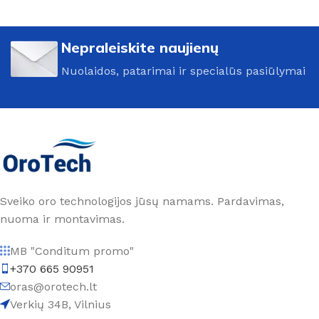
Nepraleiskite naujienų
Nuolaidos, patarimai ir specialūs pasiūlymai
Sveiko oro technologijos jūsų namams. Pardavimas,
nuoma ir montavimas.
MB "Conditum promo"
+370 665 90951
oras@orotech.lt
Verkių 34B, Vilnius