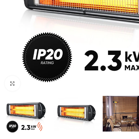
Namams ir biurams
Rūsiams
Pramoniniai
Baseinams
Padidinti
Meteorologinės stotelės
Priedai
higrometrai