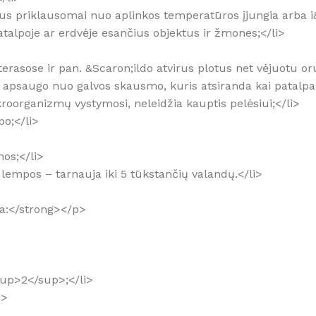
orius priklausomai nuo aplinkos temperatūros įjungia arba i
 patalpoje ar erdvėje esančius objektus ir žmones;</li>
 terasose ir pan. &Scaron;ildo atvirus plotus net vėjuotu oru
sh; apsaugo nuo galvos skausmo, kuris atsiranda kai patal
ikroorganizmų vystymosi, neleidžia kauptis pelėsiui;</li>
po;</li>
nos;</li>
ės lempos – tarnauja iki 5 tūkstančių valandų.</li>
ja:</strong></p>
sup>2</sup>;</li>
i>