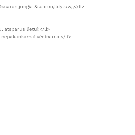
&scaron;jungia &scaron;ildytuvą;</li>
, atsparus lietui;</li>
pa nepakankamai vėdinama;</li>