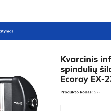
tatymas
ų šildytuvas Kumtel Ecoray EX-23
Kvarcinis i
spindulių ši
Ecoray EX-2
Produkto kodas:
57-