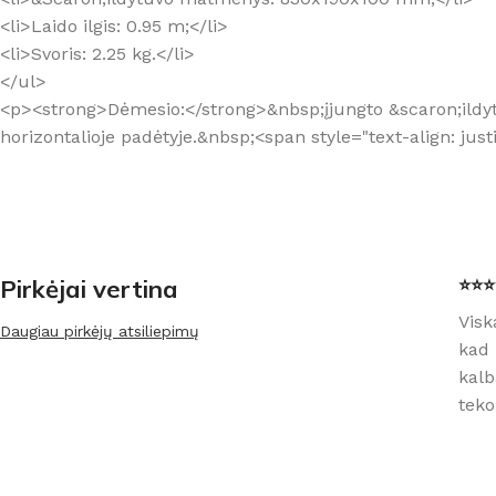
<li>Laido ilgis: 0.95 m;</li>
<li>Svoris: 2.25 kg.</li>
</ul>
<p><strong>Dėmesio:</strong>&nbsp;įjungto &scaron;ildytuv
horizontalioje padėtyje.&nbsp;<span style="text-align: ju
Pirkėjai vertina
⭐⭐⭐⭐
Visk
Daugiau pirkėjų atsiliepimų
kad 
kalb
teko