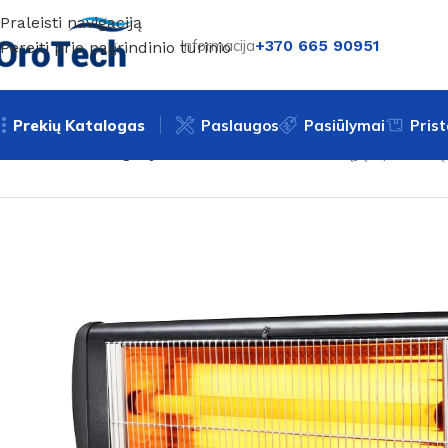
Praleisti navigaciją
Informacija
+370 665 90951
Pereiti prie pagrindinio turinio
Prekių Katalogas
Paslaugos
Pasiūlymai
Pris
Pradžia
Be kategorijos
Kvarcinis infraraudonųjų spinduli