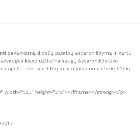
 tinkamą oro sausintuvą?
rinti pakankamą didelių patalpų &scaron;ildymą ir kartu
 apsaugos klasė užtikrina saugų &scaron;ildytuvo
stogeliu taip, kad būtų apsaugotas nuo stiprių liūčių.
0" width="560" height="315"></iframe></strong></p>
;</li>