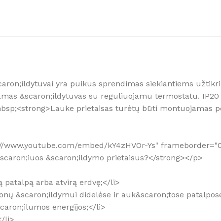
Kaip išsirinkti
Daugiau
&scaron;ildytuvai yra puikus sprendimas siekiantiems užtik
jamas &scaron;ildytuvas su reguliuojamu termostatu. IP20
nbsp;<strong>Lauke prietaisas turėtų būti montuojamas po 
tps://www.youtube.com/embed/kY4zHVOr-Ys" frameborder="
s &scaron;iuos &scaron;ildymo prietaisus?</strong></p>
rą patalpą arba atvirą erdvę;</li>
 zonų &scaron;ildymui didelėse ir auk&scaron;tose patalpose
scaron;ilumos energijos;</li>
</li>