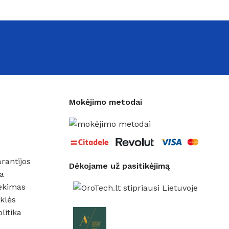
Mokėjimo metodai
rantijos
Dėkojame už pasitikėjimą
a
ekimas
klės
litika