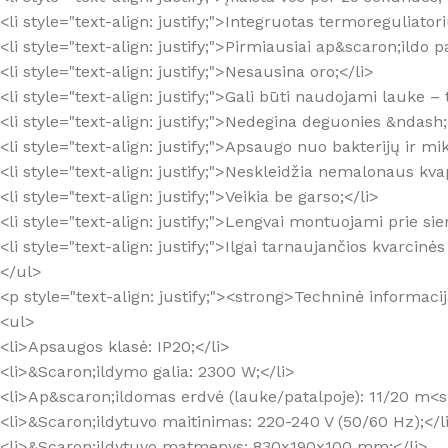
<li style="text-align: justify;">Integruotas termoreguliat
<li style="text-align: justify;">Pirmiausiai ap&scaron;ildo
<li style="text-align: justify;">Nesausina oro;</li>
<li style="text-align: justify;">Gali būti naudojami lauke –
<li style="text-align: justify;">Nedegina deguonies &nda
<li style="text-align: justify;">Apsaugo nuo bakterijų ir m
<li style="text-align: justify;">Neskleidžia nemalonaus kva
<li style="text-align: justify;">Veikia be garso;</li>
<li style="text-align: justify;">Lengvai montuojami prie sie
<li style="text-align: justify;">Ilgai tarnaujančios kvarcin
</ul>
<p style="text-align: justify;"><strong>Techninė informaci
<ul>
<li>Apsaugos klasė: IP20;</li>
<li>&Scaron;ildymo galia: 2300 W;</li>
<li>Ap&scaron;ildomas erdvė (lauke/patalpoje): 11/20 m<
<li>&Scaron;ildytuvo maitinimas: 220-240 V (50/60 Hz);</l
<li>&Scaron;ildytuvo matmenys: 830x190x100 mm;</li>