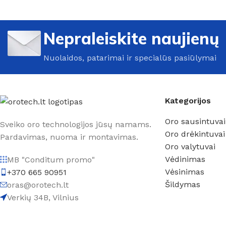
Nepraleiskite naujienų
Nuolaidos, patarimai ir specialūs pasiūlymai
Kategorijos
Oro sausintuvai
Sveiko oro technologijos jūsų namams.
Oro drėkintuvai
Pardavimas, nuoma ir montavimas.
Oro valytuvai
Vėdinimas
MB "Conditum promo"
Vėsinimas
+370 665 90951
Šildymas
oras@orotech.lt
Verkių 34B, Vilnius