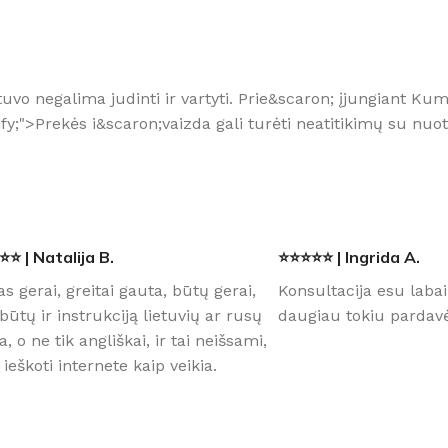
o negalima judinti ir vartyti. Prie&scaron; įjungiant Kumt
stify;">Prekės i&scaron;vaizda gali turėti neatitikimų su 
⭐ | Natalija B.
⭐⭐⭐⭐⭐ | Ingrida A.
as gerai, greitai gauta, būtų gerai,
Konsultacija esu labai
būtų ir instrukciją lietuvių ar rusų
daugiau tokiu pardavė
a, o ne tik angliškai, ir tai neišsami,
 ieškoti internete kaip veikia.