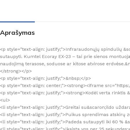
Aprašymas
<p style="text-align: justify;">Infraraudonųjų spindulių 
sutaupyti. Kumtel Ecoray EX-23 – tai prie sienos montuo
naudojimą terasose, soduose ar kitose atvirose erdvėse.&
</strong></p>
<p style="text-align: justify;">&nbsp;</p>
<p style="text-align: center;"><strong><iframe src="ht
<p style="text-align: justify;"><strong>Kodėl verta rinkti
<ul>
<li style="text-align: justify;">Greitai su&scaron;ildo užda
<li style="text-align: justify;">Puikus sprendimas atskirų
<li style="text-align: justify;">Padeda sutaupyti iki 60 % &
<li style="text-align: justify;">Įkaista vos per 25 sekundes;