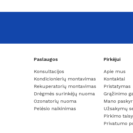
Paslaugos
Pirkėjui
Konsultacijos
Apie mus
Kondicionierių montavimas
Kontaktai
Rekuperatorių montavimas
Pristatymas
Drėgmės surinkėjų nuoma
Grąžinimo ga
Ozonatorių nuoma
Mano paskyr
Pelėsio naikinimas
Užsakymų s
Pirkimo taisy
Privatumo po