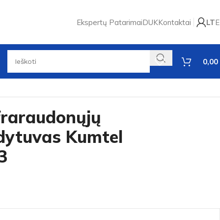
Ekspertų Patarimai
DUK
Kontaktai
LT
E
0,00
nfraraudonųjų
ldytuvas Kumtel
3