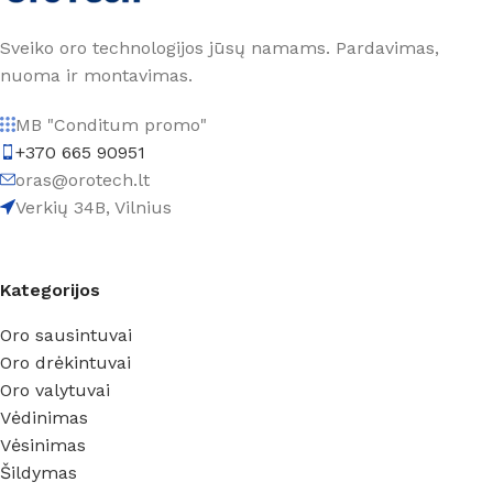
Sveiko oro technologijos jūsų namams. Pardavimas,
nuoma ir montavimas.
MB "Conditum promo"
+370 665 90951
oras@orotech.lt
Verkių 34B, Vilnius
Kategorijos
Oro sausintuvai
Oro drėkintuvai
Oro valytuvai
Vėdinimas
Vėsinimas
Šildymas