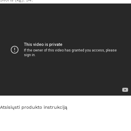
Atsisiųsti produkto instrukciją