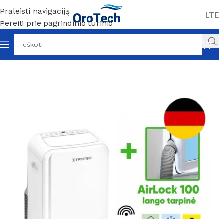
Praleisti navigaciją
LT
E
Pereiti prie pagrindinio turinio
Pradžia
Be kategorijos