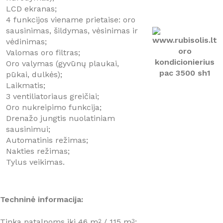
LCD ekranas;
4 funkcijos viename prietaise: oro
sausinimas, šildymas, vėsinimas ir
vėdinimas;
Valomas oro filtras;
Oro valymas (gyvūnų plaukai,
pūkai, dulkės);
Laikmatis;
3 ventiliatoriaus greičiai;
Oro nukreipimo funkcija;
Drenažo jungtis nuolatiniam
sausinimui;
Automatinis režimas;
Nakties režimas;
Tylus veikimas.
Techninė informacija:
Tinka patalpoms iki 46 m
/ 115 m
;
2
3