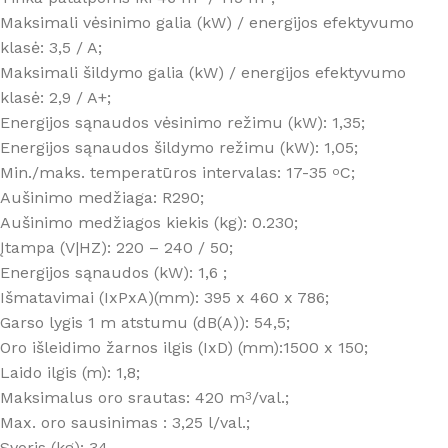
Maksimali vėsinimo galia (kW) / energijos efektyvumo
klasė: 3,5 / A;
Maksimali šildymo galia (kW) / energijos efektyvumo
klasė: 2,9 / A+;
Energijos sąnaudos vėsinimo režimu (kW): 1,35;
Energijos sąnaudos šildymo režimu (kW): 1,05;
Min./maks. temperatūros intervalas: 17-35
C;
o
Aušinimo medžiaga: R290;
Aušinimo medžiagos kiekis (kg): 0.230;
Įtampa (V|HZ): 220 – 240 / 50;
Energijos sąnaudos (kW): 1,6 ;
Išmatavimai (IxPxA)(mm): 395 x 460 x 786;
Garso lygis 1 m atstumu (dB(A)): 54,5;
Oro išleidimo žarnos ilgis (IxD) (mm):1500 x 150;
Laido ilgis (m): 1,8;
Maksimalus oro srautas: 420 m
/val.;
3
Max. oro sausinimas : 3,25 l/val.;
Svoris (kg): 34.