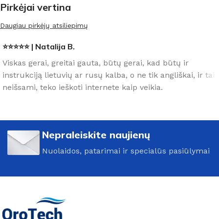
Pirkėjai vertina
Daugiau pirkėjų atsiliepimų
⭐⭐⭐⭐⭐ | Natalija B.
Viskas gerai, greitai gauta, būtų gerai, kad būtų ir
instrukciją lietuvių ar rusų kalba, o ne tik angliškai, ir tai
neišsami, teko ieškoti internete kaip veikia.
Nepraleiskite naujienų
Nuolaidos, patarimai ir specialūs pasiūlymai