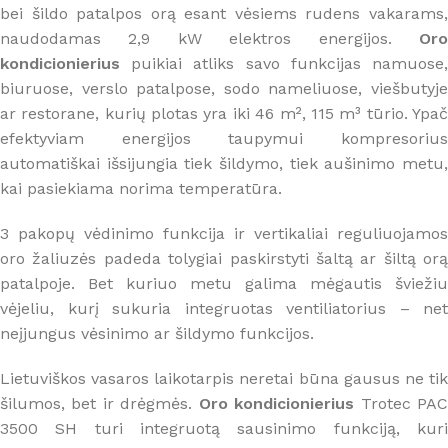
bei šildo patalpos orą esant vėsiems rudens vakarams,
naudodamas 2,9 kW elektros energijos.
Oro
kondicionierius
puikiai atliks savo funkcijas namuose,
biuruose, verslo patalpose, sodo nameliuose, viešbutyje
ar restorane, kurių plotas yra iki 46 m², 115 m³ tūrio. Ypač
efektyviam energijos taupymui kompresorius
automatiškai išsijungia tiek šildymo, tiek aušinimo metu,
kai pasiekiama norima temperatūra.
3 pakopų vėdinimo funkcija ir vertikaliai reguliuojamos
oro žaliuzės padeda tolygiai paskirstyti šaltą ar šiltą orą
patalpoje. Bet kuriuo metu galima mėgautis šviežiu
vėjeliu, kurį sukuria integruotas ventiliatorius – net
neįjungus vėsinimo ar šildymo funkcijos.
Lietuviškos vasaros laikotarpis neretai būna gausus ne tik
šilumos, bet ir drėgmės.
Oro kondicionierius
Trotec PA
3500 SH turi integruotą sausinimo funkciją, kuri