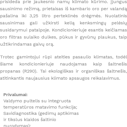
prisideda prie jaukesnio namų klimato kūrimo. Įjungus
sausinimo režimą, prietaisas iš kambario oro per valandą
pašalina iki 3,25 litro perteklinės drėgmės. Nuolatinis
sausinimas gali užkirsti kelią kenksmingų pelėsių
susidarymui patalpoje. Kondicionieriuje esantis keičiamas
oro filtras sulaiko dulkes, pūkus ir gyvūnų plaukus, taip
užtikrindamas gaivų orą.
Trotec gamintojui rūpi ateities pasaulio klimatas, todėl
šiame kondicionieriuje naudojamas kaip šaltnešis
propanas (R290). Tai ekologiškas ir organiškas šaltnešis,
atitinkantis naujausius klimato apsaugos reikalavimus.
Privalumai:
Valdymo pultelis su integruota
temperatūros matavimo funkcija;
Savidiagnostika (gedimų aptikimas
ir tikslus klaidos šaltinio
nurodymas);