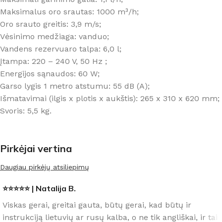
Maksimalus oro srautas: 1000 m³/h;
Oro srauto greitis: 3,9 m/s;
Vėsinimo medžiaga: vanduo;
Vandens rezervuaro talpa: 6,0 l;
Įtampa: 220 – 240 V, 50 Hz ;
Energijos sąnaudos: 60 W;
Garso lygis 1 metro atstumu: 55 dB (A);
Išmatavimai (ilgis x plotis x aukštis): 265 x 310 x 620 mm;
Svoris: 5,5 kg.
Pirkėjai vertina
Daugiau pirkėjų atsiliepimų
⭐⭐⭐⭐⭐ | Natalija B.
Viskas gerai, greitai gauta, būtų gerai, kad būtų ir
instrukciją lietuvių ar rusų kalba, o ne tik angliškai, ir tai