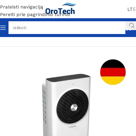
Praleisti navigaciją
LT
E
Pereiti prie pagrindinio turinio
Pradžia
Be kategorijos