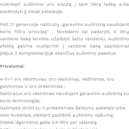
nukreipti aušinimo oro srautą į tam tikrą tašką arba
paskirstyti jį visoje patalpoje,
PAE 31 generuoja natūralų „garavimo aušinimą naudojant
korio filtro principą“ . Norėdami tai padaryti, 6 litrų
vandens baką tereikia užpildyti šaltu vandeniu. Aušinimo
efektą galima sustiprinti į vandens baką papildomai
įdėjus 2 komplektacijoje esančius aušinimo paketus.
Privalumai:
4-in-1 oro vėsintuvas: oro vėsinimas, vėdinimas, oro
gaivinimas ir oro drėkinimas ;
Natūralus oro vėsinimas naudojant garavimo aušinimą su
korio technologija;
Galimybė dirbti su 2 pridedamais šaldymo paketais arba
ledo kubeliais, siekiant padidinti aušinimo našumą;
Didelė išgarinimo galia 0,9 litro per valandą;