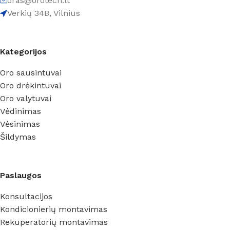
oras@orotech.lt
Verkių 34B, Vilnius
Kategorijos
Oro sausintuvai
Oro drėkintuvai
Oro valytuvai
Vėdinimas
Vėsinimas
Šildymas
Paslaugos
Konsultacijos
Kondicionierių montavimas
Rekuperatorių montavimas