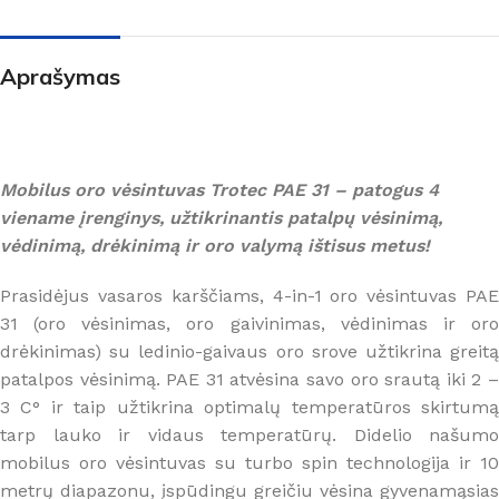
Aprašymas
Mobilus oro vėsintuvas Trotec PAE 31 – patogus 4
viename įrenginys, užtikrinantis patalpų vėsinimą,
vėdinimą, drėkinimą ir oro valymą ištisus metus!
Prasidėjus vasaros karščiams, 4-in-1 oro vėsintuvas PAE
31 (oro vėsinimas, oro gaivinimas, vėdinimas ir oro
drėkinimas) su ledinio-gaivaus oro srove užtikrina greitą
patalpos vėsinimą. PAE 31 atvėsina savo oro srautą iki 2 –
3 C° ir taip užtikrina optimalų temperatūros skirtumą
tarp lauko ir vidaus temperatūrų. Didelio našumo
mobilus oro vėsintuvas su turbo spin technologija ir 10
metrų diapazonu, įspūdingu greičiu vėsina gyvenamąsias