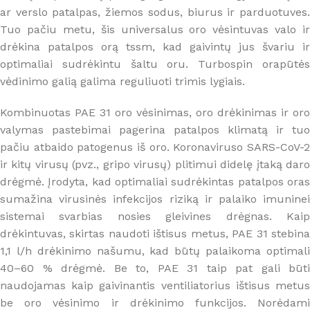
ar verslo patalpas, žiemos sodus, biurus ir parduotuves.
Tuo pačiu metu, šis universalus oro vėsintuvas valo ir
drėkina patalpos orą tssm, kad gaivintų jus švariu ir
optimaliai sudrėkintu šaltu oru. Turbospin orapūtės
vėdinimo galią galima reguliuoti trimis lygiais.
Kombinuotas PAE 31 oro vėsinimas, oro drėkinimas ir oro
valymas pastebimai pagerina patalpos klimatą ir tuo
pačiu atbaido patogenus iš oro. Koronaviruso SARS-CoV-2
ir kitų virusų (pvz., gripo virusų) plitimui didelę įtaką daro
drėgmė. Įrodyta, kad optimaliai sudrėkintas patalpos oras
sumažina virusinės infekcijos riziką ir palaiko imuninei
sistemai svarbias nosies gleivines drėgnas. Kaip
drėkintuvas, skirtas naudoti ištisus metus, PAE 31 stebina
1,1 l/h drėkinimo našumu, kad būtų palaikoma optimali
40–60 % drėgmė. Be to, PAE 31 taip pat gali būti
naudojamas kaip gaivinantis ventiliatorius ištisus metus
be oro vėsinimo ir drėkinimo funkcijos. Norėdami