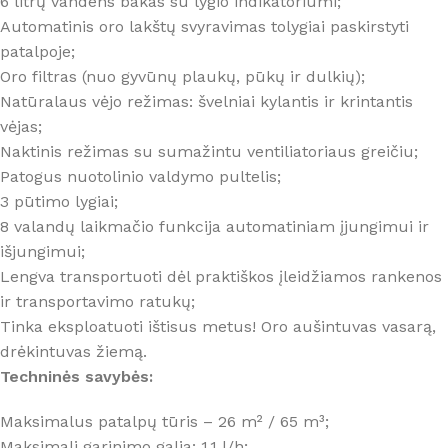
6 litrų vandens bakas su lygio indikatoriumi;
Automatinis oro lakštų svyravimas tolygiai paskirstyti
patalpoje;
Oro filtras (nuo gyvūnų plaukų, pūkų ir dulkių);
Natūralaus vėjo režimas: švelniai kylantis ir krintantis
vėjas;
Naktinis režimas su sumažintu ventiliatoriaus greičiu;
Patogus nuotolinio valdymo pultelis;
3 pūtimo lygiai;
8 valandų laikmačio funkcija automatiniam įjungimui ir
išjungimui;
Lengva transportuoti dėl praktiškos įleidžiamos rankenos
ir transportavimo ratukų;
Tinka eksploatuoti ištisus metus! Oro aušintuvas vasarą,
drėkintuvas žiemą.
Techninės savybės:
Maksimalus patalpų tūris – 26 m² / 65 m³;
Maksimali garinimo galia: 1,1 l/h;