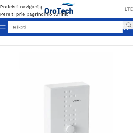
Praleisti navigaciją
LT
E
Pereiti prie pagrindinio turinio
Pradžia
Be kategorijos