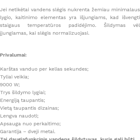
Jei netikėtai vandens slėgis nukrenta žemiau minimalaus
lygio, kaitinimo elementas yra išjungiams, kad išvengti
staigaus temperatūros padidėjimo. Šildymas vėl
įjungiamas, kai slėgis normalizuojasi.
Privalumai:
Karštas vanduo per kelias sekundes;
Tyliai veikia;
9000 W;
Trys šildymo lygiai;
Energiją taupantis;
Vietą taupantis dizainas;
Lengva naudoti;
Apsauga nuo perkaitimo;
Garantija – dveji metai.
Tai daugiafunkcinis vandens šildytuvas, kuris gali būti