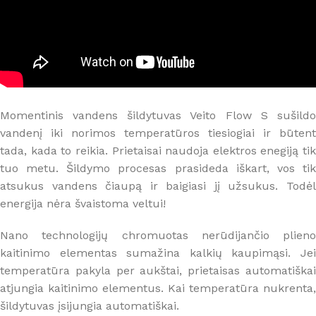
Momentinis vandens šildytuvas Veito Flow S sušildo
vandenį iki norimos temperatūros tiesiogiai ir būtent
tada, kada to reikia. Prietaisai naudoja elektros enegiją tik
tuo metu. Šildymo procesas prasideda iškart, vos tik
atsukus vandens čiaupą ir baigiasi jį užsukus. Todėl
energija nėra švaistoma veltui!
Nano technologijų chromuotas nerūdijančio plieno
kaitinimo elementas sumažina kalkių kaupimąsi. Jei
temperatūra pakyla per aukštai, prietaisas automatiškai
atjungia kaitinimo elementus. Kai temperatūra nukrenta,
šildytuvas įsijungia automatiškai.