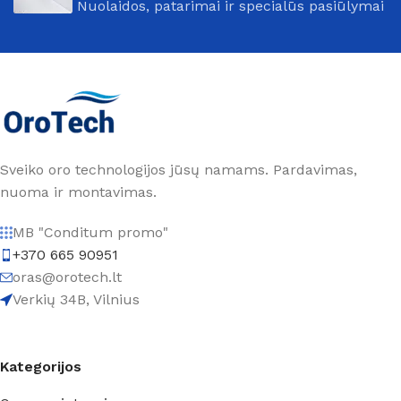
Nuolaidos, patarimai ir specialūs pasiūlymai
Sveiko oro technologijos jūsų namams. Pardavimas,
nuoma ir montavimas.
MB "Conditum promo"
+370 665 90951
oras@orotech.lt
Verkių 34B, Vilnius
Kategorijos