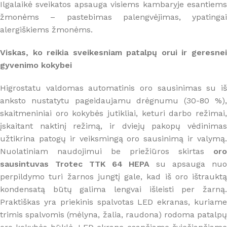
Ilgalaikė sveikatos apsauga visiems kambaryje esantiems
žmonėms – pastebimas palengvėjimas, ypatingai
alergiškiems žmonėms.
Viskas, ko reikia sveikesniam patalpų orui ir geresnei
gyvenimo kokybei
Higrostatu valdomas automatinis oro sausinimas su iš
anksto nustatytu pageidaujamu drėgnumu (30-80 %),
skaitmeniniai oro kokybės jutikliai, keturi darbo režimai,
įskaitant naktinį režimą, ir dviejų pakopų vėdinimas
užtikrina patogų ir veiksmingą oro sausinimą ir valymą.
Nuolatiniam naudojimui be priežiūros skirtas
oro
sausintuvas Trotec TTK 64 HEPA
su apsauga nu
perpildymo turi žarnos jungtį gale, kad iš oro ištrauktą
kondensatą būtų galima lengvai išleisti per žarną.
Praktiškas yra priekinis spalvotas LED ekranas, kuriame
trimis spalvomis (mėlyna, žalia, raudona) rodoma patalpų