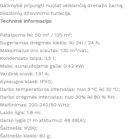
Galimybė prijungti nuolat veikiančią drenažo žarną;
Skalbinių džiovinimo funkcija.
Techninė informacija:
Patalpoms iki: 50 m² / 125 m³;
Sugeriamas drėgmės kiekis: iki 24l / 24 h;
Maksimalus oro srautas: 130 m³/val.;
Kondensato talpa: 3,5 l;
Maks. sunaudojama galia: 0.42 kW;
Vardinė srovė: 1.91 A;
Apsaugos klasė: IPX0;
Darbo temperatūros intervalas: nuo 5 °C iki 32 °C;
Darbo drėgmės intervalas: nuo 30% iki 80 % RH;
Maitinimas: 220-240/50 V/Hz;
Laido ilgis: 1.8 m;
Garso lygis (1 m atstumu): 48 dB(A);
Šaltnešis: R290;
Šaltnešio kiekis: 60 g;