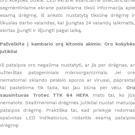
oro kokybės būklė. LED ekrane esančiame šviečiančiame
segmentiniame ekrane pateikiama tiksli informacija apie
esamą drėgmę, iš anksto nustatytą tikslinę drėgmę ir
likusias darbo valandas, kai įjungtas 24 valandų laikmatis,
skirtas įjungti ir išjungti pagal laiką.
Pažvelkite į kambario orą kitomis akimis: Oro kokybės
jutikliai
Iš patalpos oro negalima nustatyti, ar jis per drėgnas, ar
užterštas patogeniniais mikroorganizmais. Jei ore
nematomai sklando pelėsio sporos ar virusai, paprastai
tai pastebima tik tada, kai jau būna per vėlu.
Oro
sausintuvas Trotec TTK 64 HEPA
mato tai, ko jūs
nematote. Skaitmeniniai drėgmės jutikliai nuolat matuoja
patalpos drėgmę. Praktiška tai, kad priekyje rodomas
spalvotas LED indikatorius, rodantis esamą patalpos
drėgmę: