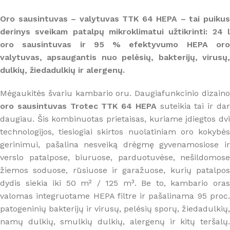
Oro sausintuvas – valytuvas TTK 64 HEPA – tai puikus
derinys sveikam patalpų mikroklimatui užtikrinti: 24 l
oro sausintuvas ir 95 % efektyvumo HEPA oro
valytuvas, apsaugantis nuo pelėsių, bakterijų, virusų,
dulkių, žiedadulkių ir alergenų.
Mėgaukitės švariu kambario oru. Daugiafunkcinio dizaino
oro sausintuvas Trotec TTK 64 HEPA
suteikia tai ir da
daugiau. Šis kombinuotas prietaisas, kuriame įdiegtos dvi
technologijos, tiesiogiai skirtos nuolatiniam oro kokybės
gerinimui, pašalina nesveiką drėgmę gyvenamosiose ir
verslo patalpose, biuruose, parduotuvėse, nešildomose
žiemos soduose, rūsiuose ir garažuose, kurių patalpos
dydis siekia iki 50 m² / 125 m³. Be to, kambario oras
valomas integruotame HEPA filtre ir pašalinama 95 proc.
patogeninių bakterijų ir virusų, pelėsių sporų, žiedadulkių,
namų dulkių, smulkių dulkių, alergenų ir kitų teršalų.