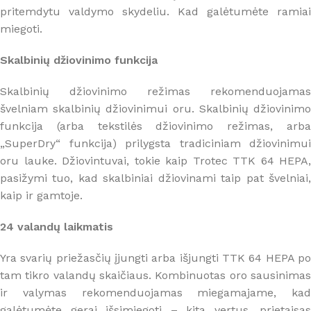
pritemdytu valdymo skydeliu. Kad galėtumėte ramiai
miegoti.
Skalbinių džiovinimo funkcija
Skalbinių džiovinimo režimas rekomenduojamas
švelniam skalbinių džiovinimui oru. Skalbinių džiovinimo
funkcija (arba tekstilės džiovinimo režimas, arba
„SuperDry“ funkcija) prilygsta tradiciniam džiovinimui
oru lauke. Džiovintuvai, tokie kaip Trotec TTK 64 HEPA,
pasižymi tuo, kad skalbiniai džiovinami taip pat švelniai,
kaip ir gamtoje.
24 valandų laikmatis
Yra svarių priežasčių įjungti arba išjungti TTK 64 HEPA po
tam tikro valandų skaičiaus. Kombinuotas oro sausinimas
ir valymas rekomenduojamas miegamajame, kad
galėtumėte gerai išsimiegoti – kita vertus, prietaisas