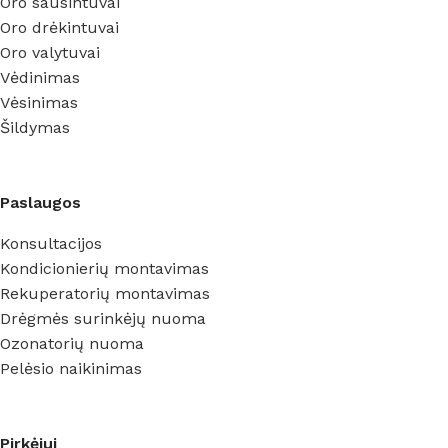
Oro sausintuvai
Oro drėkintuvai
Oro valytuvai
Vėdinimas
Vėsinimas
Šildymas
Paslaugos
Konsultacijos
Kondicionierių montavimas
Rekuperatorių montavimas
Drėgmės surinkėjų nuoma
Ozonatorių nuoma
Pelėsio naikinimas
Pirkėjui