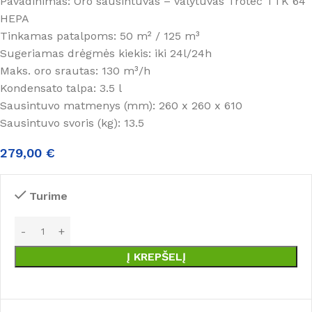
Pavadinimas: Oro sausintuvas – valytuvas Trotec TTK 64
HEPA
Tinkamas patalpoms: 50 m² / 125 m³
Sugeriamas drėgmės kiekis: iki 24l/24h
Maks. oro srautas: 130 m³/h
Kondensato talpa: 3.5 l
Sausintuvo matmenys (mm): 260 x 260 x 610
Sausintuvo svoris (kg): 13.5
279,00
€
Turime
Į KREPŠELĮ