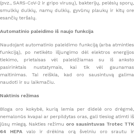
(pvz., SARS-CoV-2 ir gripo virusų), bakterijų, pelėsių sporų,
smulkių dulkių, namų dulkių, gyvūnų plaukų ir kitų ore
esančių teršalų.
Automatinio paleidimo iš naujo funkcija
Naudojant automatinio paleidimo funkciją (arba atminties
funkciją), po netikėto išjungimo dėl elektros energijos
tiekimo, prietaisas vėl paleidžiamas su iš anksto
pasirinktais nustatymais, kai tik vėl gaunamas
maitinimas. Tai reiškia, kad oro sausintuvą galima
naudoti ir su laikmačiu.
Naktinis režimas
Bloga oro kokybė, kurią lemia per didelė oro drėgmė,
nemalonūs kvapai ar perpildytas oras, gali tiesiog atimti iš
jūsų miegą. Nakties režimu
oro sausintuvas Trotec TTK
64 HEPA
valo ir drėkina orą švelniu oro srautu i