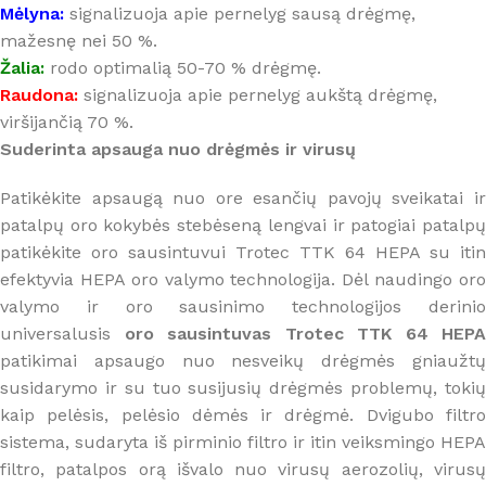
Mėlyna:
signalizuoja apie pernelyg sausą drėgmę,
mažesnę nei 50 %.
Žalia:
rodo optimalią 50-70 % drėgmę.
Raudona:
signalizuoja apie pernelyg aukštą drėgmę,
viršijančią 70 %.
Suderinta apsauga nuo drėgmės ir virusų
Patikėkite apsaugą nuo ore esančių pavojų sveikatai ir
patalpų oro kokybės stebėseną lengvai ir patogiai patalpų
patikėkite oro sausintuvui Trotec TTK 64 HEPA su itin
efektyvia HEPA oro valymo technologija. Dėl naudingo oro
valymo ir oro sausinimo technologijos derinio
universalusis
oro sausintuvas Trotec TTK 64 HEPA
patikimai apsaugo nuo nesveikų drėgmės gniaužtų
susidarymo ir su tuo susijusių drėgmės problemų, tokių
kaip pelėsis, pelėsio dėmės ir drėgmė. Dvigubo filtro
sistema, sudaryta iš pirminio filtro ir itin veiksmingo HEPA
filtro, patalpos orą išvalo nuo virusų aerozolių, virusų