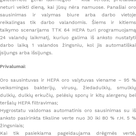
neturi veikti dieną, kai jūsų nėra namuose. Panašiai oro
sausinimas ir valymas biure arba darbo vietoje
reikalingas tik darbo valandomis. Šiems ir kitiems
taikymo scenarijams TTK 64 HEPA turi programuojamą
24 valandų laikmatį, kuriuo galima iš anksto nustatyti
darbo laiką 1 valandos žingsniu, kol jis automatiškai
įsijungs arba išsijungs.
Privalumai:
Oro sausintuvas ir HEPA oro valytuvas viename – 95 %
veiksmingas bakterijų, virusų, žiedadulkių, smulkių
dulkių, dulkių erkučių, pelėsių sporų ir kitų alergenų bei
teršalų HEPA filtravimas;
Hygrostatu valdomas automatinis oro sausinimas su iš
anksto pasirinkta tiksline verte nuo 30 iki 80 % r.H. 5 %
žingsniais;
Kai tik pasiekiama pageidaujama drėgmės vertė,