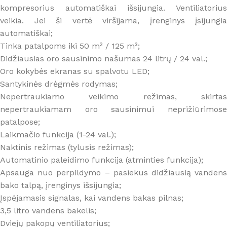
kompresorius automatiškai išsijungia. Ventiliatorius
veikia. Jei ši vertė viršijama, įrenginys įsijungia
automatiškai;
Tinka patalpoms iki 50 m² / 125 m³;
Didžiausias oro sausinimo našumas 24 litrų / 24 val.;
Oro kokybės ekranas su spalvotu LED;
Santykinės drėgmės rodymas;
Nepertraukiamo veikimo režimas, skirtas
nepertraukiamam oro sausinimui neprižiūrimose
patalpose;
Laikmačio funkcija (1-24 val.);
Naktinis režimas (tylusis režimas);
Automatinio paleidimo funkcija (atminties funkcija);
Apsauga nuo perpildymo – pasiekus didžiausią vandens
bako talpą, įrenginys išsijungia;
Įspėjamasis signalas, kai vandens bakas pilnas;
3,5 litro vandens bakelis;
Dviejų pakopų ventiliatorius;