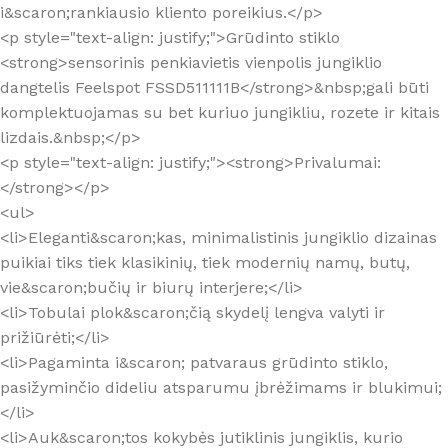
i&scaron;rankiausio kliento poreikius.</p>
<p style="text-align: justify;">Grūdinto stiklo
<strong>sensorinis penkiavietis vienpolis jungiklio
dangtelis Feelspot FSSD511111B</strong>&nbsp;gali būti
komplektuojamas su bet kuriuo jungikliu, rozete ir kitais
lizdais.&nbsp;</p>
<p style="text-align: justify;"><strong>Privalumai:
</strong></p>
<ul>
<li>Eleganti&scaron;kas, minimalistinis jungiklio dizainas
puikiai tiks tiek klasikinių, tiek modernių namų, butų,
vie&scaron;bučių ir biurų interjere;</li>
<li>Tobulai plok&scaron;čią skydelį lengva valyti ir
prižiūrėti;</li>
<li>Pagaminta i&scaron; patvaraus grūdinto stiklo,
pasižyminčio dideliu atsparumu įbrėžimams ir blukimui;
</li>
<li>Auk&scaron;tos kokybės jutiklinis jungiklis, kurio