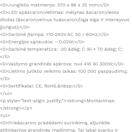
<li>Jungiklio matmenys: 370 x 86 x 35 mm;</li>
<li>LED ap&scaron;vietimas: mėlynas &scaron;viesos
diodas (&scaron;velnus tu&scaron;čiąja eiga ir intensyvus
įjungus);</li>
<li>Darbinė įtampa: 110-240V AC 50 / 60Hz;</li>
<li>Energijos sąnaudos: ~ 0,02W;</li>
<li>Darbinė temperatūra: -20 &deg; C iki + 70 &deg; C;
</li>
<li>Valdymo grandinės apkrova: nuo 4W iki 300W;</li>
<li>Lietimo jutiklio veikimo laikas: 100 000 paspaudimų;
</li>
<li>Sertifikatai: CE, RoHS.&nbsp;</li>
</ul>
<p style="text-align: justify;"><strong>Montavimas:
</strong></p>
<ul>
<li>Prie&scaron; pradėdami surinkimą, atjunkite
atitinkamos grandinės maitinimą. Tai labai svarbu ir