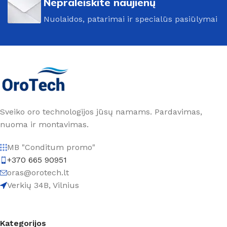
Nepraleiskite naujienų
Nuolaidos, patarimai ir specialūs pasiūlymai
Sveiko oro technologijos jūsų namams. Pardavimas,
nuoma ir montavimas.
MB "Conditum promo"
+370 665 90951
oras@orotech.lt
Verkių 34B, Vilnius
Kategorijos