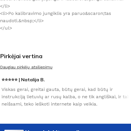
</li>
<li>Po kalibravimo jungiklis yra paruo&scaron;tas
naudoti.&nbsp;</li>
</ul>
Pirkėjai vertina
Daugiau pirkėjų atsiliepimų
⭐⭐⭐⭐⭐ | Natalija B.
Viskas gerai, greitai gauta, būtų gerai, kad būtų ir
instrukciją lietuvių ar rusų kalba, o ne tik angliškai, ir tai
neišsami, teko ieškoti internete kaip veikia.