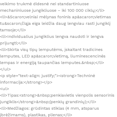
veikimo trukmė didesnė nei standartiniuose
mechaniniuose jungikliuose – iki 100 000 ciklų;</li>
<li>&Scaron;velniai mėlynas foninis ap&scaron;vietimas
tu&scaron;čiąja eiga leidžia daug lengviau rasti jungiklį
tamsoje;</li>
<li>Individualius jungiklius lengva naudoti ir lengva
prijungti;</li>
<li>Skirta visų tipų lemputėms, įskaitant tradicines
lemputes, LED ap&scaron;vietimą, liuminescencinės
lempas ir energiją taupančias lemputes.&nbsp;</li>
</ul>
<p style="text-align: justify;"><strong>Techninė
informacija:</strong></p>
<ul>
<li>Tipas:<strong>&nbsp;penkiavietis vienpolis sensorinis
jungiklis</strong>&nbsp;(penkių grandinių);</li>
<li>Medžiagos: grūdintas stiklas (4 mm, atsparus
įbrėžimams), plastikas, plienas;</li>