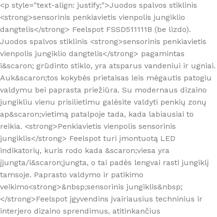
<p style="text-align: justify;">Juodos spalvos stiklinis
<strong>sensorinis penkiavietis vienpolis jungiklio
dangtelis</strong> Feelspot FSSD511111B (be lizdo).
Juodos spalvos stiklinis <strong>sensorinis penkiavietis
vienpolis jungiklio dangtelis</strong> pagamintas
i&scaron; grūdinto stiklo, yra atsparus vandeniui ir ugniai.
Auk&scaron;tos kokybės prietaisas leis mėgautis patogiu
valdymu bei paprasta priežiūra. Su modernaus dizaino
jungikliu vienu prisilietimu galėsite valdyti penkių zonų
ap&scaron;vietimą patalpoje tada, kada labiausiai to
reikia. <strong>Penkiavietis vienpolis sensorinis
jungiklis</strong> Feelspot turi įmontuotą LED
indikatorių, kuris rodo kada &scaron;viesa yra
įjungta/i&scaron;jungta, o tai padės lengvai rasti jungiklį
tamsoje. Paprasto valdymo ir patikimo
veikimo<strong>&nbsp;sensorinis jungiklis&nbsp;
</strong>Feelspot įgyvendins įvairiausius techninius ir
interjero dizaino sprendimus, atitinkančius