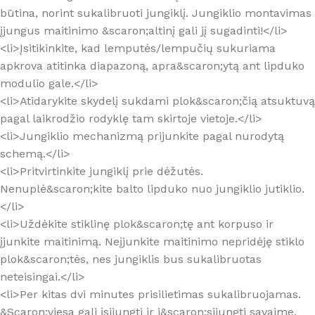
būtina, norint sukalibruoti jungiklį. Jungiklio montavimas
įjungus maitinimo &scaron;altinį gali jį sugadinti!</li>
<li>Įsitikinkite, kad lemputės/lempučių sukuriama
apkrova atitinka diapazoną, apra&scaron;ytą ant lipduko
modulio gale.</li>
<li>Atidarykite skydelį sukdami plok&scaron;čią atsuktuvą
pagal laikrodžio rodyklę tam skirtoje vietoje.</li>
<li>Jungiklio mechanizmą prijunkite pagal nurodytą
schemą.</li>
<li>Pritvirtinkite jungiklį prie dėžutės.
Nenuplė&scaron;kite balto lipduko nuo jungiklio jutiklio.
</li>
<li>Uždėkite stiklinę plok&scaron;tę ant korpuso ir
įjunkite maitinimą. Neįjunkite maitinimo nepridėję stiklo
plok&scaron;tės, nes jungiklis bus sukalibruotas
neteisingai.</li>
<li>Per kitas dvi minutes prisilietimas sukalibruojamas.
&Scaron;viesa gali įsijungti ir i&scaron;sijungti savaime.