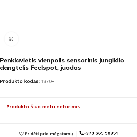
Padidinti
Penkiavietis vienpolis sensorinis jungiklio
dangtelis Feelspot, juodas
Produkto kodas:
1870-
Produkto šiuo metu neturime.
+370 665 90951
Pridėti prie mėgstamų