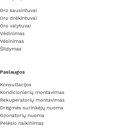
Oro sausintuvai
Oro drėkintuvai
Oro valytuvai
Vėdinimas
Vėsinimas
Šildymas
Paslaugos
Konsultacijos
Kondicionierių montavimas
Rekuperatorių montavimas
Drėgmės surinkėjų nuoma
Ozonatorių nuoma
Pelėsio naikinimas