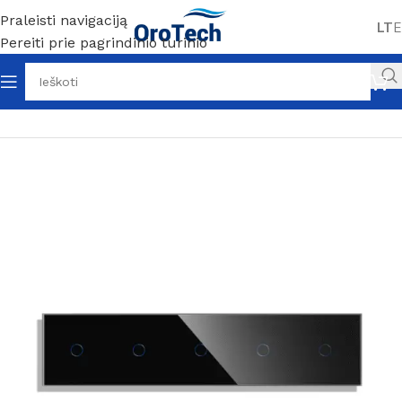
Praleisti navigaciją
LT
E
Pereiti prie pagrindinio turinio
Pradžia
Be kategorijos