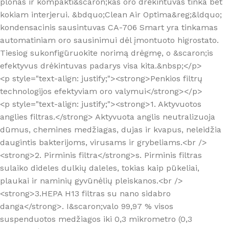
plonas ir kompakti&scaron;kas oro drėkintuvas tinka bet
kokiam interjerui. &bdquo;Clean Air Optima&reg;&ldquo;
kondensacinis sausintuvas CA-706 Smart yra tinkamas
automatiniam oro sausinimui dėl įmontuoto higrostato.
Tiesiog sukonfigūruokite norimą drėgmę, o &scaron;is
efektyvus drėkintuvas padarys visa kita.&nbsp;</p>
<p style="text-align: justify;"><strong>Penkios filtrų
technologijos efektyviam oro valymui</strong></p>
<p style="text-align: justify;"><strong>1. Aktyvuotos
anglies filtras.</strong> Aktyvuota anglis neutralizuoja
dūmus, chemines medžiagas, dujas ir kvapus, neleidžia
daugintis bakterijoms, virusams ir grybeliams.<br />
<strong>2. Pirminis filtra</strong>s. Pirminis filtras
sulaiko dideles dulkių daleles, tokias kaip pūkeliai,
plaukai ir naminių gyvūnėlių pleiskanos.<br />
<strong>3.HEPA H13 filtras su nano sidabro
danga</strong>. I&scaron;valo 99,97 % visos
suspenduotos medžiagos iki 0,3 mikrometro (0,3