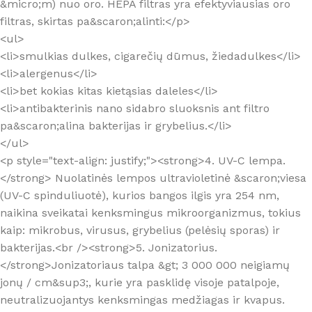
&micro;m) nuo oro. HEPA filtras yra efektyviausias oro
filtras, skirtas pa&scaron;alinti:</p>
<ul>
<li>smulkias dulkes, cigarečių dūmus, žiedadulkes</li>
<li>alergenus</li>
<li>bet kokias kitas kietąsias daleles</li>
<li>antibakterinis nano sidabro sluoksnis ant filtro
pa&scaron;alina bakterijas ir grybelius.</li>
</ul>
<p style="text-align: justify;"><strong>4. UV-C lempa.
</strong> Nuolatinės lempos ultravioletinė &scaron;viesa
(UV-C spinduliuotė), kurios bangos ilgis yra 254 nm,
naikina sveikatai kenksmingus mikroorganizmus, tokius
kaip: mikrobus, virusus, grybelius (pelėsių sporas) ir
bakterijas.<br /><strong>5. Jonizatorius.
</strong>Jonizatoriaus talpa &gt; 3 000 000 neigiamų
jonų / cm&sup3;, kurie yra pasklidę visoje patalpoje,
neutralizuojantys kenksmingas medžiagas ir kvapus.