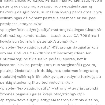
ir naikinančios korozijos, kenksmingo kondensato, ledo ir
pelėsių susidarymo, apsaugo nuo nepageidaujamų
bakterijų dauginimosi, sumažina kvapų perdavimą ir yra
veiksmingas džiovinant pastatus esamose ar naujose
patalpose. statyba.</p>
<p style="text-align: justify;"><strong>Galingas Clean Air
Optima&reg; kondensatas – sausintuvas CA-706 Smart
kovoja su rūdimis ir pelėsiu!</strong></p>
<p style="text-align: justify;">&Scaron;is daugiafunkcis
oro sausintuvas CA-706 Smart i&scaron; Clean Air
Optima&reg; ne tik sulaiko pelėsių sporas, bet ir
i&scaron;laisvina patalpų orą nuo varginančių gyvūnų
plaukų, žiedadulkių ir dulkių, naudodamas integruotą
nuolatinį veikimą ir itin efektyvią oro valymo funkciją su
penkių sluoksnių filtro technologija.</p>
<p style="text-align: justify;"><strong>Alergi&scaron;ki
žmonės pagaliau galės kvėpuoti!</strong></p>
<p style="text-align: justify;">I&scaron;skirtinio dizaino,