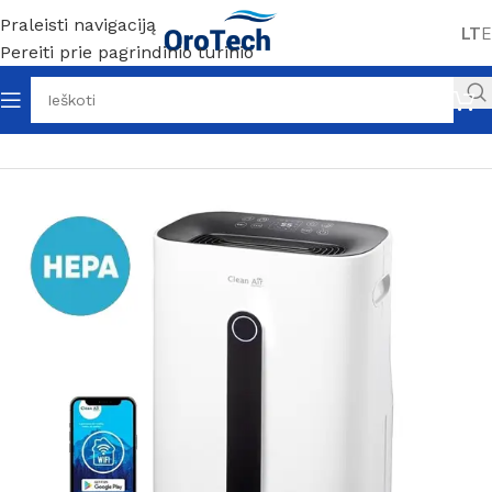
Praleisti navigaciją
LT
E
Pereiti prie pagrindinio turinio
Pradžia
Be kategorijos