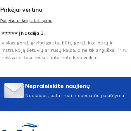
Pirkėjai vertina
Daugiau pirkėjų atsiliepimų
⭐⭐⭐⭐⭐ | Natalija B.
Viskas gerai, greitai gauta, būtų gerai, kad būtų ir
instrukciją lietuvių ar rusų kalba, o ne tik angliškai, ir tai
neišsami, teko ieškoti internete kaip veikia.
Nepraleiskite naujienų
Nuolaidos, patarimai ir specialūs pasiūlymai