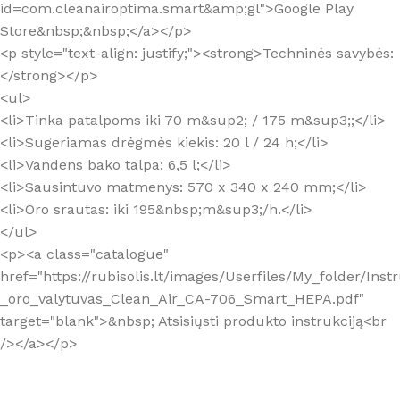
id=com.cleanairoptima.smart&amp;gl">Google Play
Store&nbsp;&nbsp;</a></p>
<p style="text-align: justify;"><strong>Techninės savybės:
</strong></p>
<ul>
<li>Tinka patalpoms iki 70 m&sup2; / 175 m&sup3;;</li>
<li>Sugeriamas drėgmės kiekis: 20 l / 24 h;</li>
<li>Vandens bako talpa: 6,5 l;</li>
<li>Sausintuvo matmenys: 570 x 340 x 240 mm;</li>
<li>Oro srautas: iki 195&nbsp;m&sup3;/h.</li>
</ul>
<p><a class="catalogue"
href="https://rubisolis.lt/images/Userfiles/My_folder/Inst
_oro_valytuvas_Clean_Air_CA-706_Smart_HEPA.pdf"
target="blank">&nbsp; Atsisiųsti produkto instrukciją<br
/></a></p>