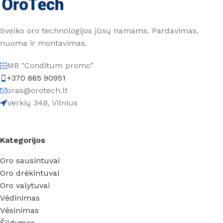
Sveiko oro technologijos jūsų namams. Pardavimas,
nuoma ir montavimas.
MB "Conditum promo"
+370 665 90951
oras@orotech.lt
Verkių 34B, Vilnius
Kategorijos
Oro sausintuvai
Oro drėkintuvai
Oro valytuvai
Vėdinimas
Vėsinimas
Šildymas