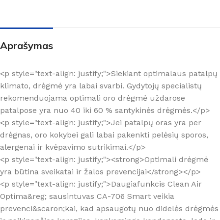
Aprašymas
<p style="text-align: justify;">Siekiant optimalaus patalpų
klimato, drėgmė yra labai svarbi. Gydytojų specialistų
rekomenduojama optimali oro drėgmė uždarose
patalpose yra nuo 40 iki 60 % santykinės drėgmės.</p>
<p style="text-align: justify;">Jei patalpų oras yra per
drėgnas, oro kokybei gali labai pakenkti pelėsių sporos,
alergenai ir kvėpavimo sutrikimai.</p>
<p style="text-align: justify;"><strong>Optimali drėgmė
yra būtina sveikatai ir žalos prevencijai</strong></p>
<p style="text-align: justify;">Daugiafunkcis Clean Air
Optima&reg; sausintuvas CA-706 Smart veikia
prevenci&scaron;kai, kad apsaugotų nuo didelės drėgmės