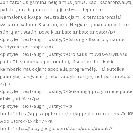
Jonizatorius gamina neigiamus jonus, kad i&scaron;valytų
patalpų orą ir praturtintų jį aktyviu deguonimi.
Nemalonūs kvapai neutralizuojami, o ter&scaron;alai
i&scaron;valomi i&scaron; oro. Neigiami jonai taip pat turi
stiprų antistatinį poveikį.&nbsp; &nbsp; &nbsp;</p>
<p style="text-align: justify;"><strong>I&scaron;manus
valdymas</strong></p>
<p style="text-align: justify;">Oro sausintuvas-valytuvas
gali būti valdomas per nuotolį, i&scaron; bet kokio
kambario naudojant specialią programėlę. Tai suteikia
galimybę lengvai ir greitai valdyti įrenginį net per nuotolį.
</p>
<p style="text-align: justify;">Reikalingą programėlę galite
atsisiųsti čia:</p>
<p style="text-align: justify;"><a
href="https://apps.apple.com/np/app/cleanairoptima/id1
App Store</a><br /><a
href="https://play.google.com/store/apps/details?