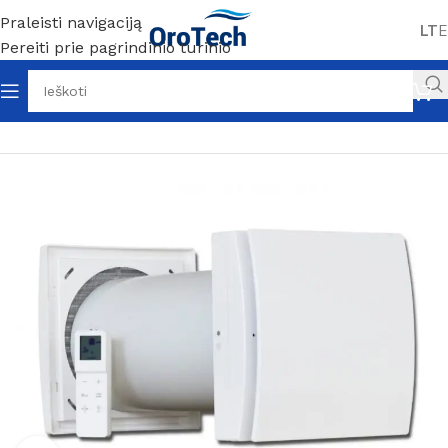
Praleisti navigaciją
LT
E
Pereiti prie pagrindinio turinio
Pradžia
Be kategorijos