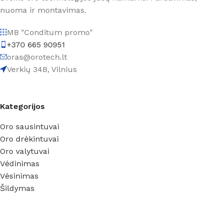
nuoma ir montavimas.
MB "Conditum promo"
+370 665 90951
oras@orotech.lt
Verkių 34B, Vilnius
Kategorijos
Oro sausintuvai
Oro drėkintuvai
Oro valytuvai
Vėdinimas
Vėsinimas
Šildymas