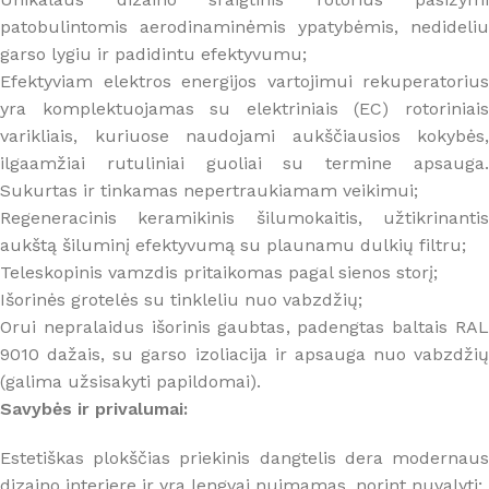
patobulintomis aerodinaminėmis ypatybėmis, nedideliu
garso lygiu ir padidintu efektyvumu;
Efektyviam elektros energijos vartojimui rekuperatorius
yra komplektuojamas su elektriniais (EC) rotoriniais
varikliais, kuriuose naudojami aukščiausios kokybės,
ilgaamžiai rutuliniai guoliai su termine apsauga.
Sukurtas ir tinkamas nepertraukiamam veikimui;
Regeneracinis keramikinis šilumokaitis, užtikrinantis
aukštą šiluminį efektyvumą su plaunamu dulkių filtru;
Teleskopinis vamzdis pritaikomas pagal sienos storį;
Išorinės grotelės su tinkleliu nuo vabzdžių;
Orui nepralaidus išorinis gaubtas, padengtas baltais RAL
9010 dažais, su garso izoliacija ir apsauga nuo vabzdžių
(galima užsisakyti papildomai).
Savybės ir privalumai:
Estetiškas plokščias priekinis dangtelis dera modernaus
dizaino interjere ir yra lengvai nuimamas, norint nuvalyti;