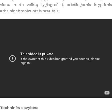
vienu metu veiktų lygiagrečiai, priešingomis kryptimis
arba sinchronizuotais srautais.
Techninės savybės: