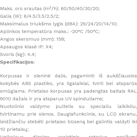
Maks. oro srautas (m³/h): 60/50/40/30/20;
Galia (W): 6/4.5/3.5/2.5/2;
Maksimalus triukšmo lygis (dBA): 29/24/20/14/10;
Aplinkos temperatūra maks.: -20°C /50°C;
Angos skersmuo (mm): 158;
Apsaugos klasė IP: X4;
Svoris (kg): 4.4;
Specifikacijos:
Korpusas ir sieninė dalis, pagaminti iš aukščiausios
kokybės ABS plastiko, yra ilgalaikiai, tvirti bei atsparūs
smūgiams. Prietaiso korpusas yra padengtas baltais RAL
9010 dažais ir yra atsparus UV spinduliams;
Nuotolinio valdymo pultelis su specialiu laikikliu,
tvirtinamu prie sienos. Daugiafunkcinis, su LCD ekranu,
leidžiančiu stebėti prietaiso būseną bei galintis valdyti iki
10 prietaisų;
Unikalaus dizaino sraigtinis rotorius
pasižymi