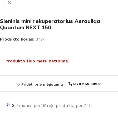
Padidinti
Sieninis mini rekuperatorius Aerauliqa
Quantum NEXT 150
Produkto kodas:
377-
Produkto šiuo metu neturime.
+370 665 90951
Pridėti prie mėgstamų
2
žmonės peržiūrėjo produktą per 24h