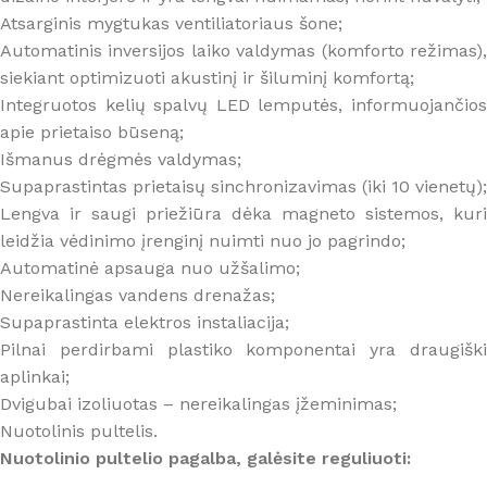
Atsarginis mygtukas ventiliatoriaus šone;
Automatinis inversijos laiko valdymas (komforto režimas),
siekiant optimizuoti akustinį ir šiluminį komfortą;
Integruotos kelių spalvų LED lemputės, informuojančios
apie prietaiso būseną;
Išmanus drėgmės valdymas;
Supaprastintas prietaisų sinchronizavimas (iki 10 vienetų);
Lengva ir saugi priežiūra dėka magneto sistemos, kuri
leidžia vėdinimo įrenginį nuimti nuo jo pagrindo;
Automatinė apsauga nuo užšalimo;
Nereikalingas vandens drenažas;
Supaprastinta elektros instaliacija;
Pilnai perdirbami plastiko komponentai yra draugiški
aplinkai;
Dvigubai izoliuotas – nereikalingas įžeminimas;
Nuotolinis pultelis.
Nuotolinio pultelio pagalba, galėsite reguliuoti: