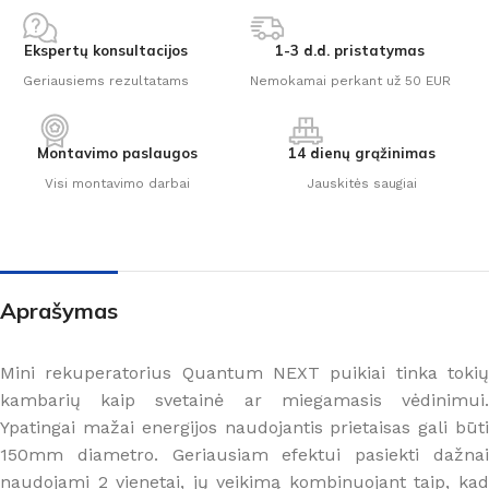
Ekspertų konsultacijos
1-3 d.d. pristatymas
Geriausiems rezultatams
Nemokamai perkant už 50 EUR
Montavimo paslaugos
14 dienų grąžinimas
Visi montavimo darbai
Jauskitės saugiai
Aprašymas
Mini rekuperatorius Quantum NEXT puikiai tinka tokių
kambarių kaip svetainė ar miegamasis vėdinimui.
Ypatingai mažai energijos naudojantis prietaisas gali būti
150mm diametro. Geriausiam efektui pasiekti dažnai
naudojami 2 vienetai, jų veikimą kombinuojant taip, kad