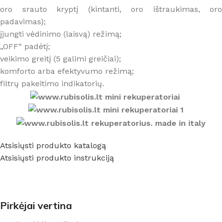
oro srauto kryptį (kintanti, oro ištraukimas, oro
padavimas);
įjungti vėdinimo (laisvą) režimą;
„OFF“ padėtį;
veikimo greitį (5 galimi greičiai);
komforto arba efektyvumo režimą;
filtrų pakeitimo indikatorių.
Atsisiųsti produkto katalogą
Atsisiųsti produkto instrukciją
Pirkėjai vertina