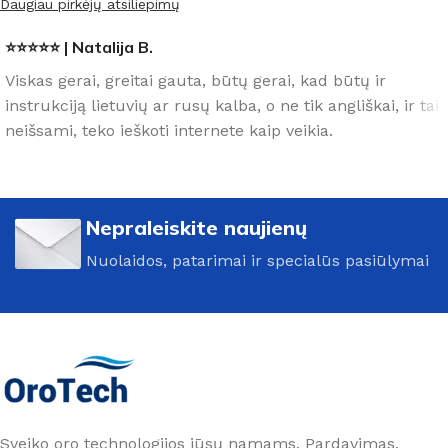
Daugiau pirkėjų atsiliepimų
⭐⭐⭐⭐⭐ | Natalija B.
Viskas gerai, greitai gauta, būtų gerai, kad būtų ir
instrukciją lietuvių ar rusų kalba, o ne tik angliškai, ir tai
neišsami, teko ieškoti internete kaip veikia.
Nepraleiskite naujienų
Nuolaidos, patarimai ir specialūs pasiūlymai
Sveiko oro technologijos jūsų namams. Pardavimas,