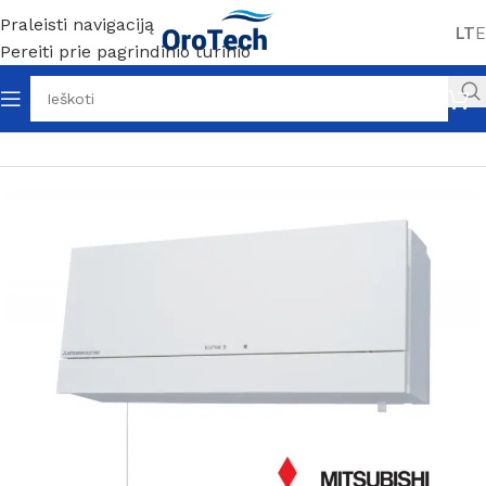
Praleisti navigaciją
LT
E
Pereiti prie pagrindinio turinio
Pradžia
Be kategorijos