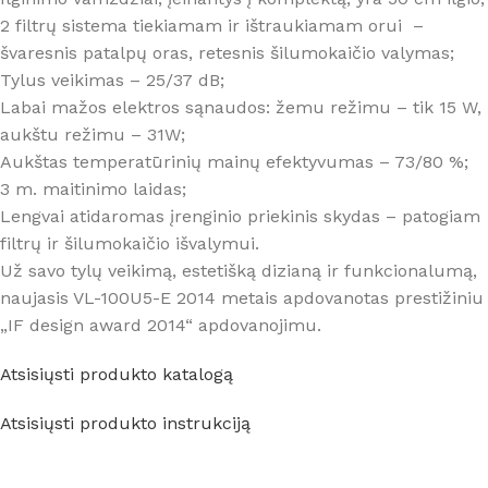
2 filtrų sistema tiekiamam ir ištraukiamam orui –
švaresnis patalpų oras, retesnis šilumokaičio valymas;
Tylus veikimas – 25/37 dB;
Labai mažos elektros sąnaudos: žemu režimu – tik 15 W,
aukštu režimu – 31W;
Aukštas temperatūrinių mainų efektyvumas – 73/80 %;
3 m. maitinimo laidas;
Lengvai atidaromas įrenginio priekinis skydas – patogiam
filtrų ir šilumokaičio išvalymui.
Už savo tylų veikimą, estetišką dizianą ir funkcionalumą,
naujasis VL-100U5-E 2014 metais apdovanotas prestižiniu
„IF design award 2014“ apdovanojimu.
Atsisiųsti produkto katalogą
Atsisiųsti produkto instrukciją