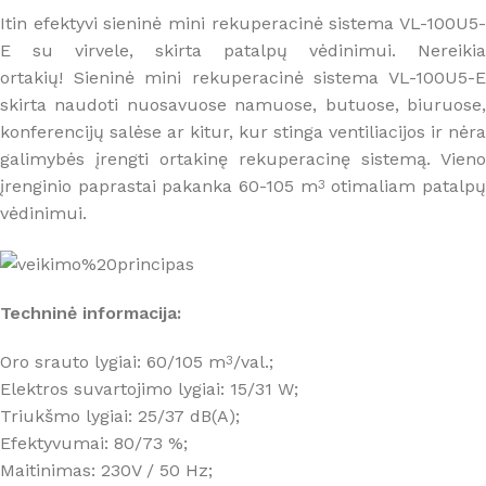
Itin efektyvi sieninė mini rekuperacinė sistema VL-100U5-
E su virvele, skirta patalpų vėdinimui. Nereikia
ortakių! Sieninė mini rekuperacinė sistema VL-100U5-E
skirta naudoti nuosavuose namuose, butuose, biuruose,
konferencijų salėse ar kitur, kur stinga ventiliacijos ir nėra
galimybės įrengti ortakinę rekuperacinę sistemą. Vieno
įrenginio paprastai pakanka 60-105 m
otimaliam patalp
3
vėdinimui.
Techninė informacija:
Oro srauto lygiai: 60/105 m
/val.;
3
Elektros suvartojimo lygiai: 15/31 W;
Triukšmo lygiai: 25/37 dB(A);
Efektyvumai: 80/73 %;
Maitinimas: 230V / 50 Hz;