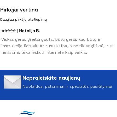
Pirkėjai vertina
Daugiau pirkėjų atsiliepimų
⭐⭐⭐⭐⭐ | Natalija B.
Viskas gerai, greitai gauta, būtų gerai, kad būtų ir
instrukciją lietuvių ar rusų kalba, o ne tik angliškai, ir tai
neišsami, teko ieškoti internete kaip veikia.
Nepraleiskite naujienų
Nuolaidos, patarimai ir specialūs pasiūlymai