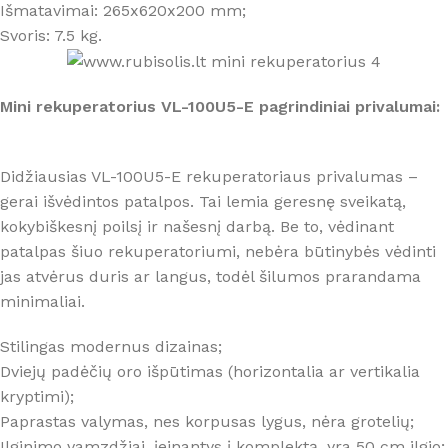
Išmatavimai: 265x620x200 mm;
Svoris: 7.5 kg.
Mini rekuperatorius VL-100U5-E pagrindiniai privalumai:
Didžiausias VL-100U5-E rekuperatoriaus privalumas –
gerai išvėdintos patalpos. Tai lemia geresnę sveikatą,
kokybiškesnį poilsį ir našesnį darbą. Be to, vėdinant
patalpas šiuo rekuperatoriumi, nebėra būtinybės vėdinti
jas atvėrus duris ar langus, todėl šilumos prarandama
minimaliai.
Stilingas modernus dizainas;
Dviejų padėčių oro išpūtimas (horizontalia ar vertikalia
kryptimi);
Paprastas valymas, nes korpusas lygus, nėra grotelių;
Ilginimo vamzdžiai, įeinantys į komplektą, yra 50 cm ilgio;