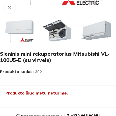
Padidinti
Sieninis mini rekuperatorius Mitsubishi VL-
100U5-E (su virvele)
Produkto kodas:
392-
Produkto šiuo metu neturime.
+370 665 90951