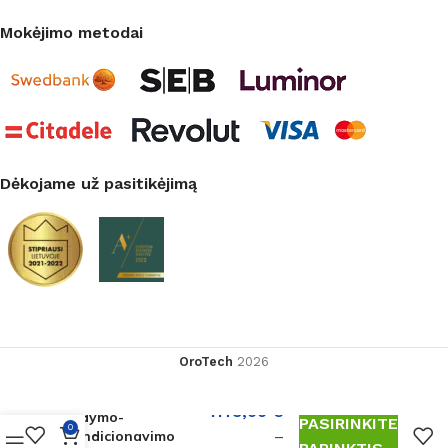
Mokėjimo metodai
Dėkojame už pasitikėjimą
OroTech
2026
Sieninių mono-split
1173,00
€
šildymo-
PASIRINKITE
0
kondicionavimo
–