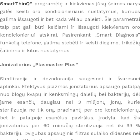
SmartThinQ“
programėlę ir kiekvienas jūsų šeimos narys
galės keisti oro kondicionieriaus nustatymus, kuriuos
galima išsaugoti ir bet kada vėliau paleisti. Šie parametrai
taip pat gali būti keičiami ir išsaugoti kiekvienam oro
kondicionieriui atskirai. Pasirenkant „Smart Diagnosis”
funkciją telefone, galima stebėti ir keisti diegimo, trikdžių
šalinimo ir kitus nustatymus.
Jonizatorius „Plasmaster Plus“
Sterilizacija ir dezodoracija saugesnei ir švaresnei
aplinkai. Efektyvus plazmos jonizatorius apsaugo patalpą
nuo blogų kvapų ir kenksmingų dalelių bei bakterijų, dėl
jame esančių daugiau nei 3 milijonų jonų, kurie
sterilizuoja ne tik orą, praeinantį per oro kondicionierių,
bet ir patalpoje esančius paviršius. Įrodyta, kad šis
jonizatorius per 60 minučių sterilizuoja net iki 99 %
bakterijų. Dvigubas apsauginis filtras sulaiko didesnes nei