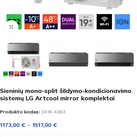
Padidinti
Sieninių mono-split šildymo-kondicionavimo
sistemų LG Artcool mirror komplektai
Produkto kodas:
3416-4363
1173,00
€
–
1517,00
€