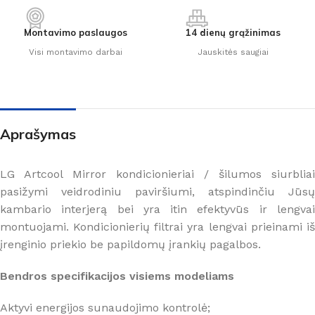
Montavimo paslaugos
14 dienų grąžinimas
Visi montavimo darbai
Jauskitės saugiai
Aprašymas
LG Artcool Mirror kondicionieriai / šilumos siurbliai
pasižymi veidrodiniu paviršiumi, atspindinčiu Jūsų
kambario interjerą bei yra itin efektyvūs ir lengvai
montuojami. Kondicionierių filtrai yra lengvai prieinami iš
įrenginio priekio be papildomų įrankių pagalbos.
Bendros specifikacijos visiems modeliams
Aktyvi energijos sunaudojimo kontrolė;