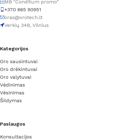
MB "Conditum promo"
+370 665 90951
oras@orotech.lt
Verkių 34B, Vilnius
Kategorijos
Oro sausintuvai
Oro drėkintuvai
Oro valytuvai
Vėdinimas
Vėsinimas
Šildymas
Paslaugos
Konsultacijos