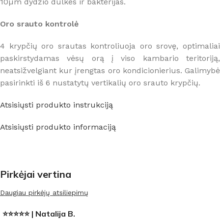
10µm dydžio dulkes ir bakterijas.
Oro srauto kontrolė
4 krypčių oro srautas kontroliuoja oro srovę, optimaliai
paskirstydamas vėsų orą į viso kambario teritoriją,
neatsižvelgiant kur įrengtas oro kondicionierius. Galimybė
pasirinkti iš 6 nustatytų vertikalių oro srauto krypčių.
Atsisiųsti produkto instrukciją
Atsisiųsti produkto informaciją
Pirkėjai vertina
Daugiau pirkėjų atsiliepimų
⭐⭐⭐⭐⭐ | Natalija B.