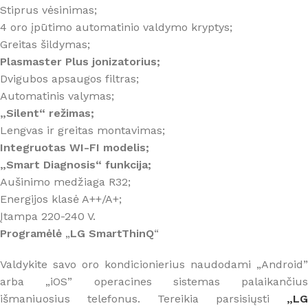
Stiprus vėsinimas;
4 oro įpūtimo automatinio valdymo kryptys;
Greitas šildymas;
Plasmaster Plus jonizatorius;
Dvigubos apsaugos filtras;
Automatinis valymas;
„Silent“ režimas;
Lengvas ir greitas montavimas;
Integruotas WI-FI modelis;
„Smart Diagnosis“ funkcija;
Aušinimo medžiaga R32;
Energijos klasė A++/A+;
Įtampa 220-240 V.
Programėlė
„
LG SmartThinQ
“
Valdykite savo oro kondicionierius naudodami „Android”
arba „iOS” operacines sistemas palaikančius
išmaniuosius telefonus. Tereikia parsisiųsti
„LG