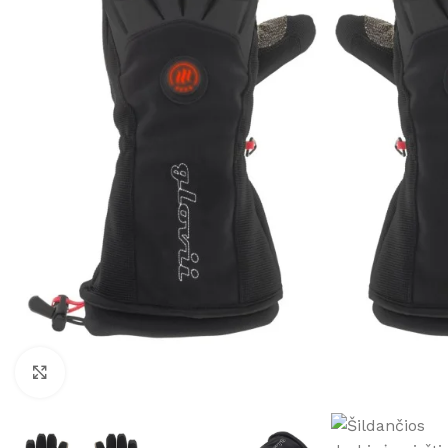
Namams ir biurams
Rūsiams
Pramoniniai
Baseinams
Meteorologinės stotelės
Priedai
higrometrai
Padidinti