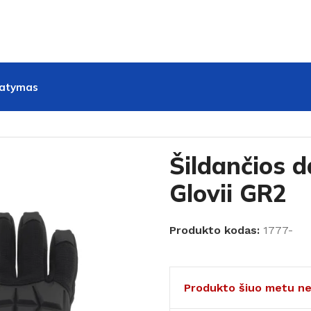
tatymas
i GR2
Šildančios d
Glovii GR2
Produkto kodas:
1777-
Produkto šiuo metu ne