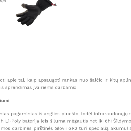
Kaip išsirinkti
Daugiau
i apie tai, kaip apsaugoti rankas nuo šalčio ir kitų apli
ntis sprendimas įvairiems darbams!
iumi
ntas pagamintas iš anglies pluošto, todėl infraraudonųjų
i-Poly baterija leis šiluma mėgautis net iki 6h! Šildymo e
mos darbinės pirštinės Glovii GR2 turi specialią akumuliat