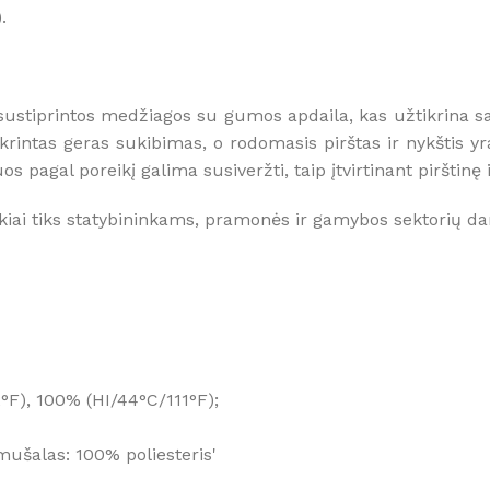
).
sustiprintos medžiagos su gumos apdaila, kas užtikrina sa
krintas geras sukibimas, o rodomasis pirštas ir nykštis y
uos pagal poreikį galima susiveržti, taip įtvirtinant pirštin
ikiai tiks statybininkams, pramonės ir gamybos sektorių d
F), 100% (HI/44°C/111°F);
ušalas: 100% poliesteris'