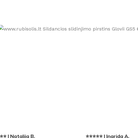
⭐ | Natalija B.
⭐⭐⭐⭐⭐ | Ingrida A.