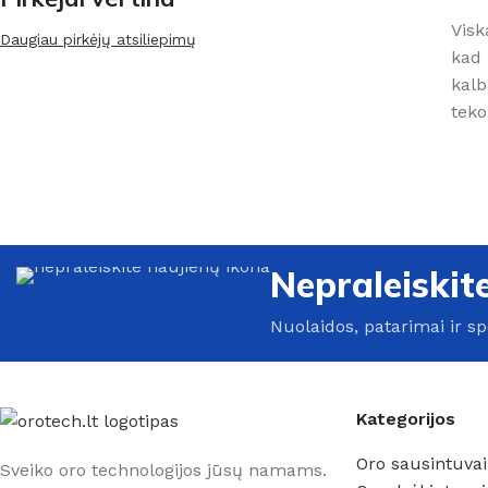
Visk
Daugiau pirkėjų atsiliepimų
kad 
kalb
teko
Nepraleiskit
Nuolaidos, patarimai ir s
Kategorijos
Oro sausintuvai
Sveiko oro technologijos jūsų namams.