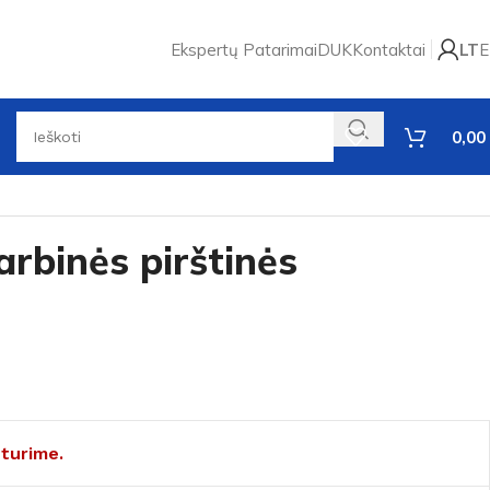
Ekspertų Patarimai
DUK
Kontaktai
LT
E
0,00
arbinės pirštinės
turime.