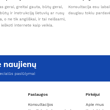
as gerai, greitai gauta, būtų gerai,
Konsultacija esu labai
būtų ir instrukciją lietuvių ar rusų
daugiau tokiu pardavė
a, o ne tik angliškai, ir tai neišsami,
 ieškoti internete kaip veikia.
e naujienų
pecialūs pasiūlymai
Paslaugos
Pirkėjui
Konsultacijos
Apie mus