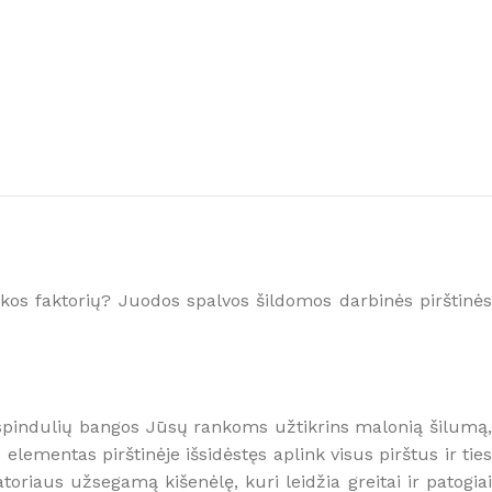
 tinkamą oro sausintuvą?
nkos faktorių? Juodos spalvos šildomos darbinės pirštinės
 spindulių bangos Jūsų rankoms užtikrins malonią šilumą,
lementas pirštinėje išsidėstęs aplink visus pirštus ir ties
oriaus užsegamą kišenėlę, kuri leidžia greitai ir patogiai