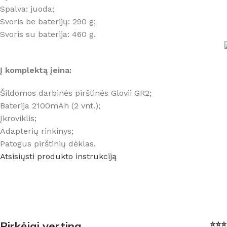
Spalva: juoda;
Svoris be baterijų: 290 g;
Svoris su baterija: 460 g.
Į komplektą įeina:
Šildomos darbinės pirštinės Glovii GR2;
Baterija 2100mAh (2 vnt.);
Įkroviklis;
Adapterių rinkinys;
Patogus pirštinių dėklas.
Atsisiųsti produkto instrukciją
Pirkėjai vertina
⭐⭐⭐⭐