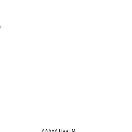
⭐⭐⭐⭐⭐ | Igor M.