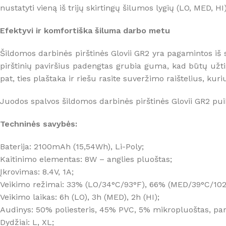
nustatyti vieną iš trijų skirtingų šilumos lygių (LO, MED, HI
Efektyvi ir komfortiška šiluma darbo metu
Šildomos darbinės pirštinės Glovii GR2 yra pagamintos iš 
pirštinių paviršius padengtas grubia guma, kad būtų užti
pat, ties plaštaka ir riešu rasite suveržimo raištelius, kuri
Juodos spalvos šildomos darbinės pirštinės Glovii GR2 pu
Techninės savybės:
Baterija: 2100mAh (15,54Wh), Li-Poly;
Kaitinimo elementas: 8W – anglies pluoštas;
Įkrovimas: 8.4V, 1A;
Veikimo režimai: 33% (LO/34°C/93°F), 66% (MED/39°C/102°
Veikimo laikas: 6h (LO), 3h (MED), 2h (HI);
Audinys: 50% poliesteris, 45% PVC, 5% mikropluoštas, pam
Dydžiai: L, XL;