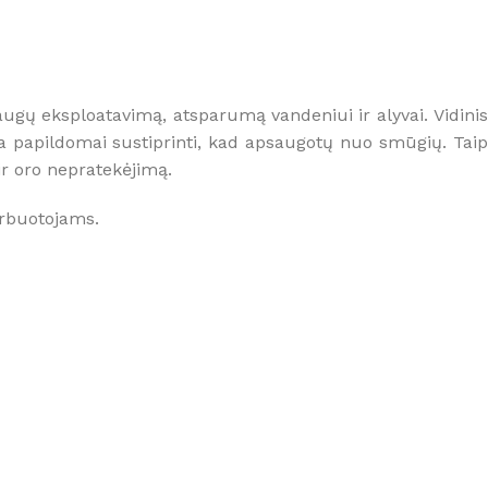
ugų eksploatavimą, atsparumą vandeniui ir alyvai. Vidinis
ra papildomai sustiprinti, kad apsaugotų nuo smūgių. Taip
ę ir oro nepratekėjimą.
arbuotojams.