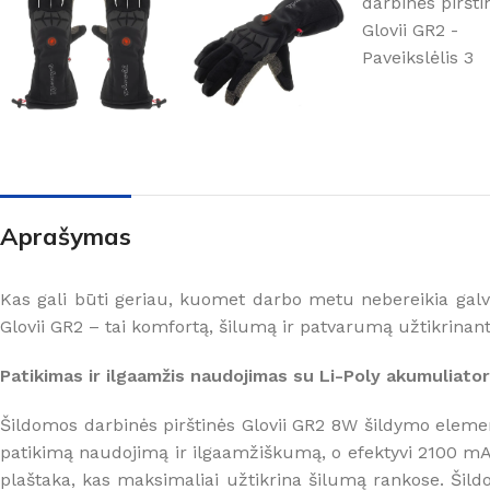
Aprašymas
Kas gali būti geriau, kuomet darbo metu nebereikia galvot
Glovii GR2 – tai komfortą, šilumą ir patvarumą užtikrina
Patikimas ir ilgaamžis naudojimas su Li-Poly akumuliator
Šildomos darbinės pirštinės Glovii GR2 8W šildymo eleme
patikimą naudojimą ir ilgaamžiškumą, o efektyvi 2100 mAh L
plaštaka, kas maksimaliai užtikrina šilumą rankose. Šildo