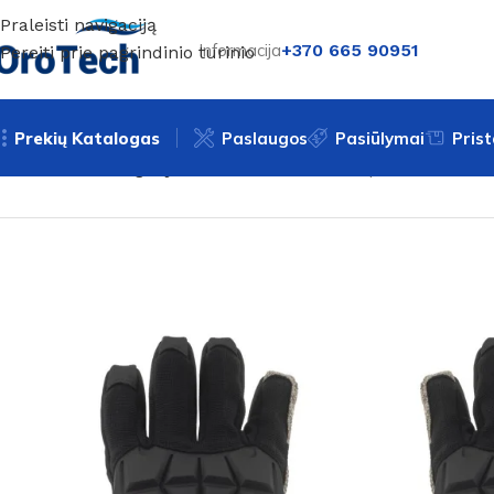
Praleisti navigaciją
Informacija
+370 665 90951
Pereiti prie pagrindinio turinio
Prekių Katalogas
Paslaugos
Pasiūlymai
Pris
Pradžia
Be kategorijos
Šildančios darbinės pirštinės Glovi