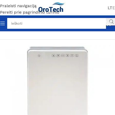
Praleisti navigaciją
LT
E
Pereiti prie pagrindinio turinio
Pradžia
Be kategorijos