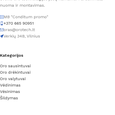
nuoma ir montavimas.
MB "Conditum promo"
+370 665 90951
oras@orotech.lt
Verkių 34B, Vilnius
Kategorijos
Oro sausintuvai
Oro drėkintuvai
Oro valytuvai
Vėdinimas
Vėsinimas
Šildymas