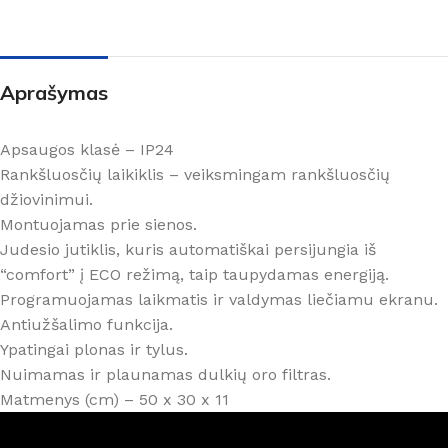
Aprašymas
Apsaugos klasė – IP24
Rankšluosčių laikiklis – veiksmingam rankšluosčių
džiovinimui
.
Montuojamas prie sienos.
Judesio jutiklis, kuris automatiškai persijungia iš
“comfort” į ECO režimą, taip taupydamas energiją.
Programuojamas laikmatis ir valdymas liečiamu ekranu.
Antiužšalimo funkcija.
Ypatingai plonas ir tylus.
Nuimamas ir plaunamas dulkių oro filtras.
Matmenys (cm) – 50 x 30 x 11