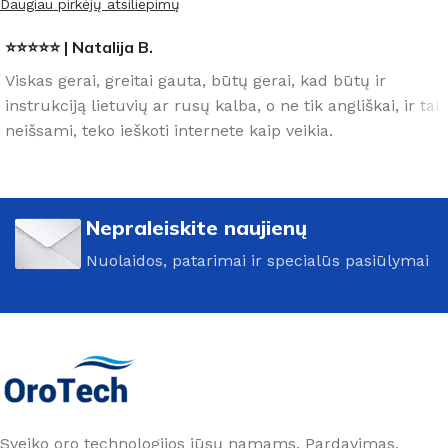
Daugiau pirkėjų atsiliepimų
⭐⭐⭐⭐⭐ | Natalija B.
Viskas gerai, greitai gauta, būtų gerai, kad būtų ir
instrukciją lietuvių ar rusų kalba, o ne tik angliškai, ir tai
neišsami, teko ieškoti internete kaip veikia.
Nepraleiskite naujienų
Nuolaidos, patarimai ir specialūs pasiūlymai
Sveiko oro technologijos jūsų namams. Pardavimas,