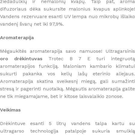
žiedadulkių ir nemalonių kvapų. Taip pat, aroma
difuzoriaus dėka sukursite malonius kvapus aplinkoje!
Vandens rezervuare esanti UV lempa nuo mikrobų išlaiko
vandenį švarų net iki 97,9%.
Aromaterapija
Mėgaukitės aromaterapija savo namuose! Ultragarsinis
oro drėkintuvas
Trotec B 7 E turi integruotą
aromaterapijos funkciją. Maloniam kambario klimatui
sukurti pakanka vos kelių lašų eterinio aliejaus.
Aromaterapija skatina sveikesnį miegą, gali sumažinti
stresą ir pagerinti nuotaiką. Mėgautis aromaterapija galite
ne tik miegamajame, bet ir kitose laisvalaikio zonose.
Veikimas
Drėkintuve esanti 5 litrų vandens talpa kartu su
ultragarso technologija patalpoje sukuria smulkią