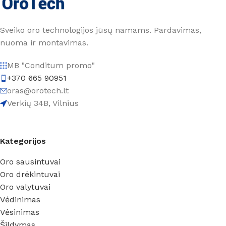
Sveiko oro technologijos jūsų namams. Pardavimas,
nuoma ir montavimas.
MB "Conditum promo"
+370 665 90951
oras@orotech.lt
Verkių 34B, Vilnius
Kategorijos
Oro sausintuvai
Oro drėkintuvai
Oro valytuvai
Vėdinimas
Vėsinimas
Šildymas