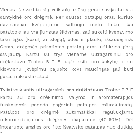
Vienas iš svarbiausių veiksnių mūsų gerai savijautai yra
santykinė oro drėgmė. Per sausas patalpų oras, kuriuo
dažniausiai kvėpuojame šaltuoju metų laiku, kai
patalpoje jau yra įjungtas šildymas, gali sukelti kvėpavimo
takų ligas (kosulį ar slogą), odos ir plaukų išsausėjimą.
Geras, drėgmės prisotintas patalpų oras užtikrina gerą
savijautą. Kartu su trys viename ultragarsiniu oro
drėkintuvu Trotec B 7 E pagerinsite oro kokybę, o su
kiekvienu įkvėpimu pajusite koks naudingas gali būti
geras mikroklimatas!
Tyliai veikiantis ultragarsinis
oro drėkintuvas
Trotec B 7 E
kartu su oro drėkinimo, valymo ir aromaterapijos
funkcijomis padeda pagerinti patalpos mikroklimatą.
Patalpos oro drėgmė automatiškai reguliuojama
rekomenduojamos drėgmės diapazone (40-60%). Dėl
integruoto anglies oro filto išvalysite patalpas nuo dulkių,