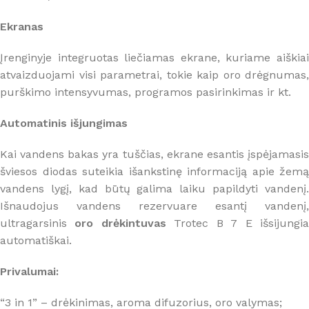
Ekranas
Įrenginyje integruotas liečiamas ekrane, kuriame aiškiai
atvaizduojami visi parametrai, tokie kaip oro drėgnumas,
purškimo intensyvumas, programos pasirinkimas ir kt.
Automatinis išjungimas
Kai vandens bakas yra tuščias, ekrane esantis įspėjamasis
šviesos diodas suteikia išankstinę informaciją apie žemą
vandens lygį, kad būtų galima laiku papildyti vandenį.
Išnaudojus vandens rezervuare esantį vandenį,
ultragarsinis
oro drėkintuvas
Trotec B 7 E išsijungi
automatiškai.
Privalumai:
“3 in 1” – drėkinimas, aroma difuzorius, oro valymas;