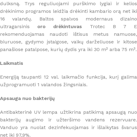
dulksną. Trys reguliuojami purškimo lygiai ir kelios
drėkinimo programos leidžia drėkinti kambario orą net iki
16 valandų. Baltos spalvos modernaus dizaino
ultragarsinis
oro drėkintuvas
Trotec B 7 
rekomenduojamas naudoti ištisus metus namuose,
biuruose, gydymo įstaigose, vaikų darželiuose ir kitose
panašiose patalpose, kurių dydis yra iki 30 m² arba 75 m³.
Laikmatis
Energiją taupanti 12 val. laikmačio funkcija, kurį galima
užprogramuoti 1 valandos žingsniais.
Apsauga nuo bakterijų
Antibakterinė UV lempa užtikrina patikimą apsaugą nuo
bakterijų augimo ir užteršimo vandens rezervuare.
Vanduo yra nuolat dezinfekuojamas ir išlaikytas švarus
net iki 97,9%.