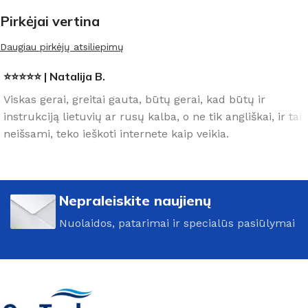
Pirkėjai vertina
Daugiau pirkėjų atsiliepimų
⭐⭐⭐⭐⭐ | Natalija B.
Viskas gerai, greitai gauta, būtų gerai, kad būtų ir
instrukciją lietuvių ar rusų kalba, o ne tik angliškai, ir tai
neišsami, teko ieškoti internete kaip veikia.
Nepraleiskite naujienų
Nuolaidos, patarimai ir specialūs pasiūlymai