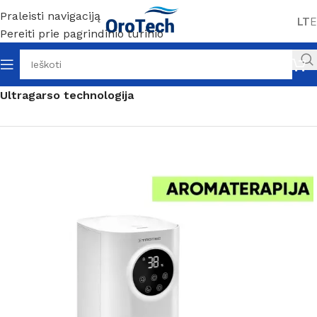
Praleisti navigaciją
LT
E
Pereiti prie pagrindinio turinio
Pradžia
Oro drėkintuvai
Namams ir biurams
Ultragarso technologija