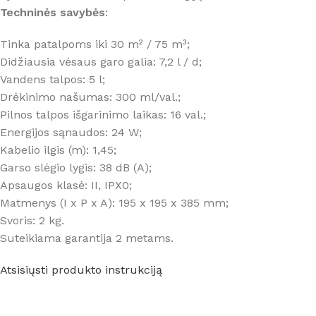
Techninės savybės
:
Tinka patalpoms iki 30 m² / 75 m³;
Didžiausia vėsaus garo galia: 7,2 l / d;
Vandens talpos: 5 l;
Drėkinimo našumas: 300 ml/val.;
Pilnos talpos išgarinimo laikas: 16 val.;
Energijos sąnaudos: 24 W;
Kabelio ilgis (m): 1,45;
Garso slėgio lygis: 38 dB (A);
Apsaugos klasė: II, IPX0;
Matmenys (I x P x A): 195 x 195 x 385 mm;
Svoris: 2 kg.
Suteikiama garantija 2 metams.
Atsisiųsti produkto instrukciją