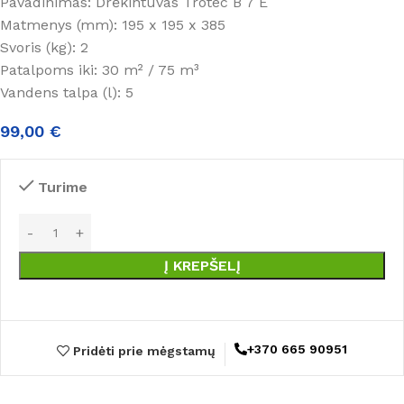
Pavadinimas: Drėkintuvas Trotec B 7 E
Matmenys (mm): 195 x 195 x 385
Svoris (kg): 2
Patalpoms iki: 30 m² / 75 m³
Vandens talpa (l): 5
99,00
€
Turime
Į KREPŠELĮ
+370 665 90951
Pridėti prie mėgstamų