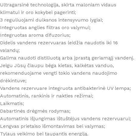
Ultragarsinė technologija, skirta maloniam vidaus
klimatui ir oro kokybei pagerinti;
3 reguliuojami dulksnos intensyvumo lygiai;
Integruotas anglies filtras oro valymui;
Integruotas aroma difuzorius;
Didelis vandens rezervuaras leidžia naudotis iki 16
valandų;
Galima naudoti distiliuotą arba įprastą geriamąjį vandenį.
Jeigu Jūsų čiaupu bėga kietas, kalkėtas vanduo,
rekomenduojame vengti tokio vandens naudojimo
drėkintuve;
Vandens rezervuare integruota antibakterinė UV lempa;
Automatinis, rankinis ir nakties režimai;
Laikmatis;
Dabartinės drėgmės rodymas;
Automatinis išjungimas ištuštėjus vandens rezervuarui;
Lengvas prietaiso išmontavimas bei valymas;
Tylaus veikimo bei taupantis energiją.