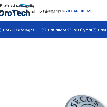
Praleisti navigaciją
Informacija
+370 665 90951
Pereiti prie pagrindinio turinio
Prekių Katalogas
Paslaugos
Pasiūlymai
Pris
Pradžia
Be kategorijos
Vandens valymo filtras Trotec Sec