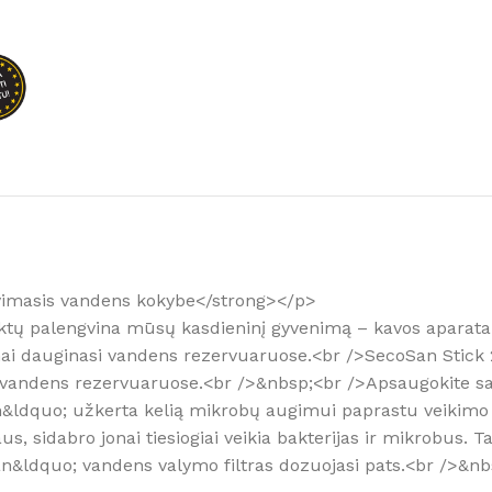
Kaip išsirinkti
Daugiau
avimasis vandens kokybe</strong></p>
ktų palengvina mūsų kasdieninį gyvenimą – kavos aparatai, 
i dauginasi vandens rezervuaruose.<br />SecoSan Stick 2 v
pos vandens rezervuaruose.<br />&nbsp;<br />Apsaugokite s
dquo; užkerta kelią mikrobų augimui paprastu veikimo p
s, sidabro jonai tiesiogiai veikia bakterijas ir mikrobus.
an&ldquo; vandens valymo filtras dozuojasi pats.<br />&