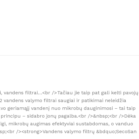
 tinkamą oro sausintuvą?
vandens filtrai…<br />Tačiau jie taip pat gali kelti pavojų
andens valymo filtrai saugiai ir patikimai neleidžia
avo geriamąjį vandenį nuo mikrobų dauginimosi – tai taip
rincipu – sidabro jonų pagalba.<br />&nbsp;<br />Dėka
 Taigi, mikrobų augimas efektyviai sustabdomas, o vanduo
nbsp;<br /><strong>Vandens valymo filtrų &bdquo;SecoSan