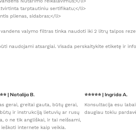
ojo Vandens Nutarimo reikalavimus;</li>
virtinta tarptautiniu sertifikatu;</li>
ntis plienas, sidabras;</li>
2 vandens valymo filtras tinka naudoti iki 2 litrų talpos re
ų būti naudojami atsargiai. Visada perskaitykite etiketę ir 
⭐ | Natalija B.
⭐⭐⭐⭐⭐ | Ingrida A.
as gerai, greitai gauta, būtų gerai,
Konsultacija esu labai
būtų ir instrukciją lietuvių ar rusų
daugiau tokiu pardavė
a, o ne tik angliškai, ir tai neišsami,
 ieškoti internete kaip veikia.