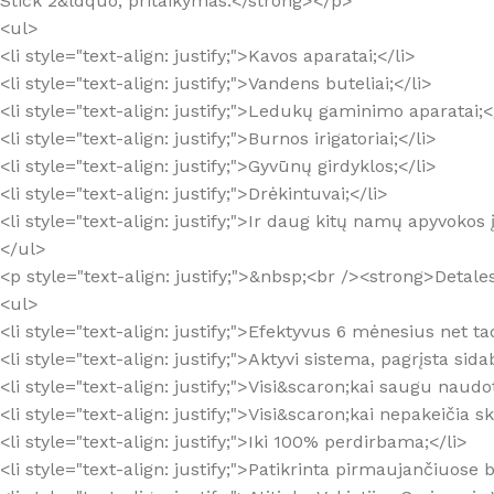
Stick 2&ldquo; pritaikymas:</strong></p>
<ul>
<li style="text-align: justify;">Kavos aparatai;</li>
<li style="text-align: justify;">Vandens buteliai;</li>
<li style="text-align: justify;">Ledukų gaminimo aparatai;<
<li style="text-align: justify;">Burnos irigatoriai;</li>
<li style="text-align: justify;">Gyvūnų girdyklos;</li>
<li style="text-align: justify;">Drėkintuvai;</li>
<li style="text-align: justify;">Ir daug kitų namų apyvokos 
</ul>
<p style="text-align: justify;">&nbsp;<br /><strong>Detal
<ul>
<li style="text-align: justify;">Efektyvus 6 mėnesius net 
<li style="text-align: justify;">Aktyvi sistema, pagrįsta si
<li style="text-align: justify;">Visi&scaron;kai saugu naudo
<li style="text-align: justify;">Visi&scaron;kai nepakeičia s
<li style="text-align: justify;">Iki 100% perdirbama;</li>
<li style="text-align: justify;">Patikrinta pirmaujančiuose