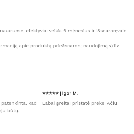
zervuaruose, efektyviai veikia 6 mėnesius ir i&scaron;valo
informaciją apie produktą prie&scaron; naudojimą.</li>
⭐⭐⭐⭐⭐ | Igor M.
 patenkinta, kad
Labai greitai pristatė preke. Ačiū
ju būtų.