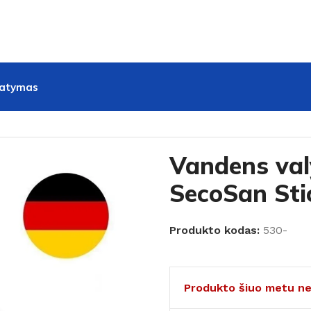
tatymas
oSan Stick 2
Vandens val
SecoSan Sti
Produkto kodas:
530-
Produkto šiuo metu ne