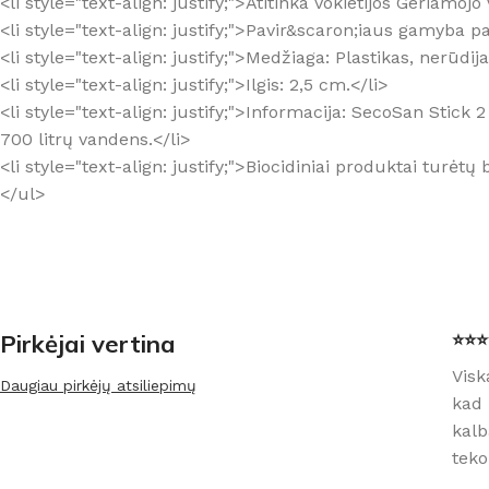
<li style="text-align: justify;">Atitinka Vokietijos Geriam
<li style="text-align: justify;">Pavir&scaron;iaus gamyba pat
<li style="text-align: justify;">Medžiaga: Plastikas, nerūdija
<li style="text-align: justify;">Ilgis: 2,5 cm.</li>
<li style="text-align: justify;">Informacija: SecoSan Stick 
700 litrų vandens.</li>
<li style="text-align: justify;">Biocidiniai produktai turėt
</ul>
Pirkėjai vertina
⭐⭐⭐⭐
Visk
Daugiau pirkėjų atsiliepimų
kad 
kalb
teko