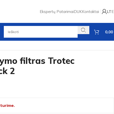
Ekspertų Patarimai
DUK
Kontaktai
LT
E
0,00
ymo filtras Trotec
ck 2
turime.