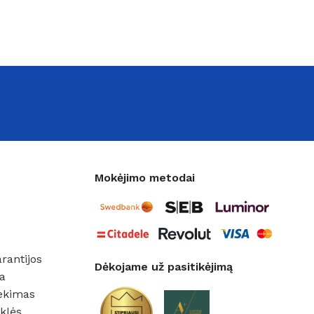
Mokėjimo metodai
rantijos
Dėkojame už pasitikėjimą
a
ekimas
klės