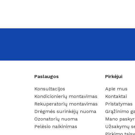
Paslaugos
Pirkėjui
Konsultacijos
Apie mus
Kondicionierių montavimas
Kontaktai
Rekuperatorių montavimas
Pristatymas
Drėgmės surinkėjų nuoma
Grąžinimo ga
Ozonatorių nuoma
Mano paskyr
Pelėsio naikinimas
Užsakymų s
Pirkimo taisy