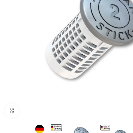
Namams ir biurams
Rūsiams
Pramoniniai
Baseinams
Meteorologinės stotelės
Priedai
higrometrai
Padidinti