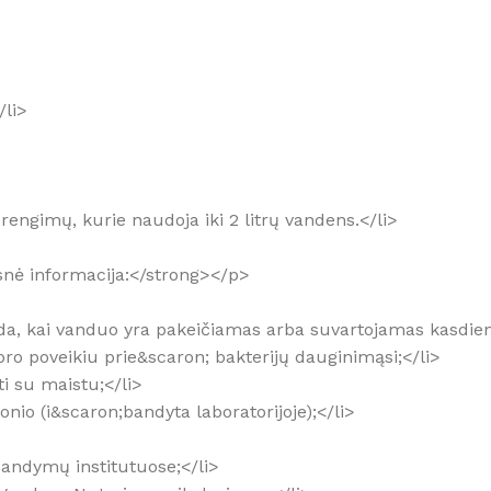
/li>
įrengimų, kurie naudoja iki 2 litrų vandens.</li>
esnė informacija:</strong></p>
tada, kai vanduo yra pakeičiamas arba suvartojamas kasdien
dabro poveikiu prie&scaron; bakterijų dauginimąsi;</li>
ti su maistu;</li>
konio (i&scaron;bandyta laboratorijoje);</li>
 bandymų institutuose;</li>