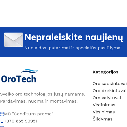
Nepraleiskite naujienų
Nuolaidos, patarimai ir specialūs pasiūlymai
Kategorijos
Oro sausintuvai
Oro drėkintuvai
Sveiko oro technologijos jūsų namams.
Oro valytuvai
Pardavimas, nuoma ir montavimas.
Vėdinimas
Vėsinimas
MB "Conditum promo"
Šildymas
+370 665 90951