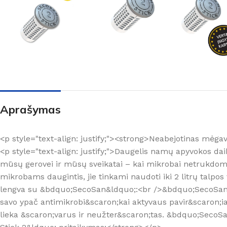
Aprašymas
<p style="text-align: justify;"><strong>Neabejotinas mėg
<p style="text-align: justify;">Daugelis namų apyvokos dai
mūsų gerovei ir mūsų sveikatai – kai mikrobai netrukdoma
mikrobams daugintis, jie tinkami naudoti iki 2 litrų tal
lengva su &bdquo;SecoSan&ldquo;:<br />&bdquo;SecoSan&l
savo ypač antimikrobi&scaron;kai aktyvaus pavir&scaron;iau
lieka &scaron;varus ir neužter&scaron;tas. &bdquo;SecoS