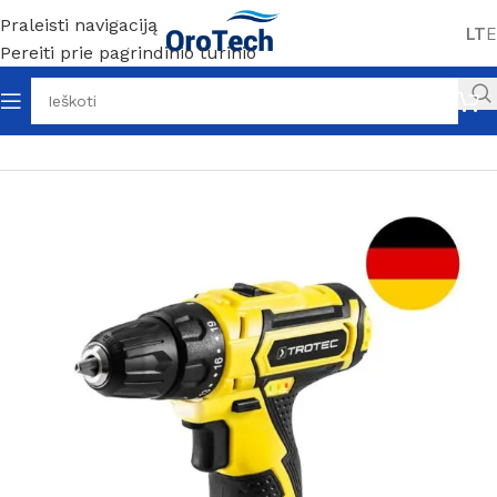
Praleisti navigaciją
LT
E
Pereiti prie pagrindinio turinio
Pradžia
Be kategorijos