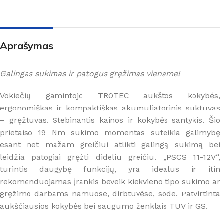
Aprašymas
Galingas sukimas ir patogus gręžimas viename!
Vokiečių gamintojo TROTEC aukštos kokybės,
ergonomiškas ir kompaktiškas akumuliatorinis suktuvas
– gręžtuvas. Stebinantis kainos ir kokybės santykis. Šio
prietaiso 19 Nm sukimo momentas suteikia galimybę
esant net mažam greičiui atlikti galingą sukimą bei
leidžia patogiai gręžti dideliu greičiu. „PSCS 11-12V“,
turintis daugybę funkcijų, yra idealus ir itin
rekomenduojamas įrankis beveik kiekvieno tipo sukimo ar
gręžimo darbams namuose, dirbtuvėse, sode. Patvirtinta
aukščiausios kokybės bei saugumo ženklais TUV ir GS.