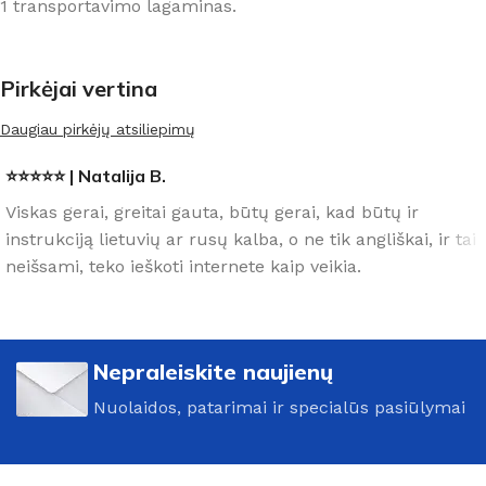
1 transportavimo lagaminas.
Pirkėjai vertina
Daugiau pirkėjų atsiliepimų
⭐⭐⭐⭐⭐ | Natalija B.
Viskas gerai, greitai gauta, būtų gerai, kad būtų ir
instrukciją lietuvių ar rusų kalba, o ne tik angliškai, ir tai
neišsami, teko ieškoti internete kaip veikia.
Nepraleiskite naujienų
Nuolaidos, patarimai ir specialūs pasiūlymai