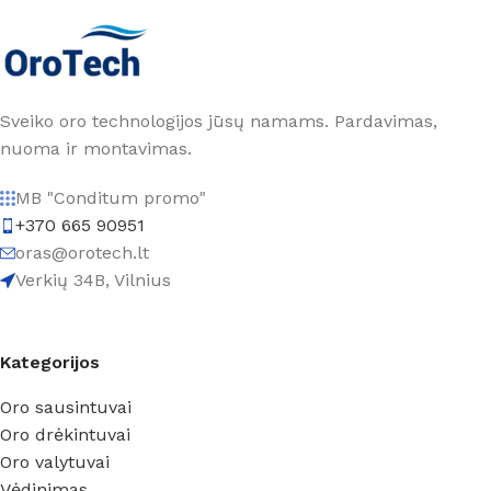
Sveiko oro technologijos jūsų namams. Pardavimas,
nuoma ir montavimas.
MB "Conditum promo"
+370 665 90951
oras@orotech.lt
Verkių 34B, Vilnius
Kategorijos
Oro sausintuvai
Oro drėkintuvai
Oro valytuvai
Vėdinimas