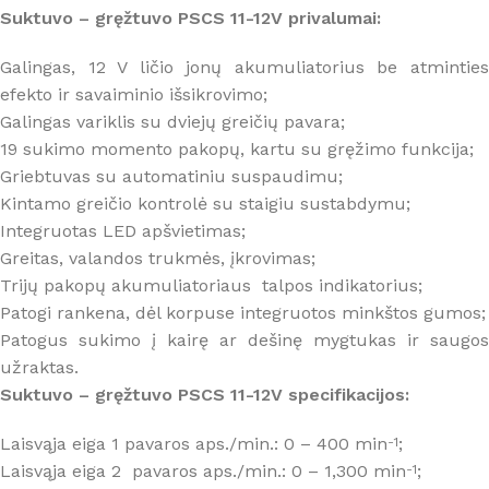
Suktuvo – gręžtuvo PSCS 11-12V privalumai:
Galingas, 12 V ličio jonų akumuliatorius be atminties
efekto ir savaiminio išsikrovimo;
Galingas variklis su dviejų greičių pavara;
19 sukimo momento pakopų, kartu su gręžimo funkcija;
Griebtuvas su automatiniu suspaudimu;
Kintamo greičio kontrolė su staigiu sustabdymu;
Integruotas LED apšvietimas;
Greitas, valandos trukmės, įkrovimas;
Trijų pakopų akumuliatoriaus talpos indikatorius;
Patogi rankena, dėl korpuse integruotos minkštos gumos;
Patogus sukimo į kairę ar dešinę mygtukas ir saugos
užraktas.
Suktuvo – gręžtuvo PSCS 11-12V specifikacijos:
Laisvąja eiga 1 pavaros aps./min.: 0 – 400 min
;
-1
Laisvąja eiga 2 pavaros aps./min.: 0 – 1,300 min
;
-1