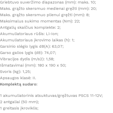
Griebtuvo suveržimo diapazonas (mm): maks. 10;
Maks. grąžto skersmuo medienai gręžti (mm): 20;
Maks. grąžto skersmuo plienui gręžti (mm): 8;
Maksimalus sukimo momentas (Nm): 22;
Antgalių skaičius komplekte: 2;
Akumuliatoriaus rūšis: Li-Ion;
Akumuliatoriaus įkrovimo laikas (h): 1;
Garsinio slėgio lygis dB(A): 63,07;
Garso galios lygis (dB): 74,07;
Vibracijos dydis (m/s2): 1,58;
Išmatavimai (mm): 180 x 190 x 50;
Svoris (kg): 1,25;
Apsaugos klasė: II.
Komplektą sudaro:
1 akumuliatorinis atsuktuvas/gręžtuvas PSCS 11-12V;
2 antgaliai (50 mm);
1 greitasis įkroviklis;