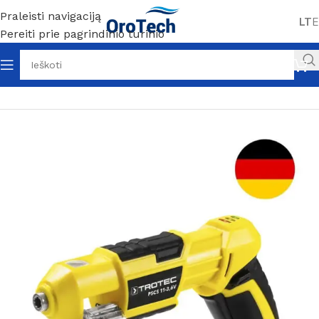
Praleisti navigaciją
LT
E
Pereiti prie pagrindinio turinio
Pradžia
Be kategorijos