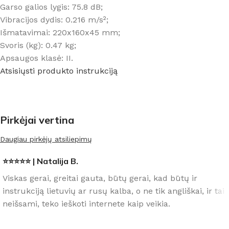
Garso galios lygis: 75.8 dB;
Vibracijos dydis: 0.216 m/s²;
Išmatavimai: 220x160x45 mm;
Svoris (kg): 0.47 kg;
Apsaugos klasė: II.
Atsisiųsti produkto instrukciją
Pirkėjai vertina
Daugiau pirkėjų atsiliepimų
⭐⭐⭐⭐⭐ | Natalija B.
Viskas gerai, greitai gauta, būtų gerai, kad būtų ir
instrukciją lietuvių ar rusų kalba, o ne tik angliškai, ir tai
neišsami, teko ieškoti internete kaip veikia.