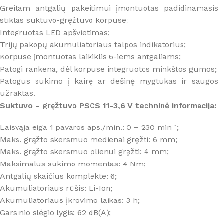
Greitam antgalių pakeitimui įmontuotas padidinamasis
stiklas suktuvo-gręžtuvo korpuse;
Integruotas LED apšvietimas;
Trijų pakopų akumuliatoriaus talpos indikatorius;
Korpuse įmontuotas laikiklis
6-iems
antgaliams;
Patogi rankena, dėl korpuse integruotos minkštos gumos;
Patogus sukimo į kairę ar dešinę mygtukas ir saugos
užraktas.
Suktuvo – gręžtuvo PSCS 11-3,6 V techninė informacija:
Laisvąja eiga 1 pavaros aps./min.: 0 – 230 min
;
-1
Maks. grąžto skersmuo medienai gręžti: 6 mm;
Maks. grąžto skersmuo plienui gręžti: 4 mm;
Maksimalus sukimo momentas: 4 Nm;
Antgalių skaičius komplekte: 6;
Akumuliatoriaus rūšis: Li-Ion;
Akumuliatoriaus įkrovimo laikas: 3 h;
Garsinio slėgio lygis: 62 dB(A);