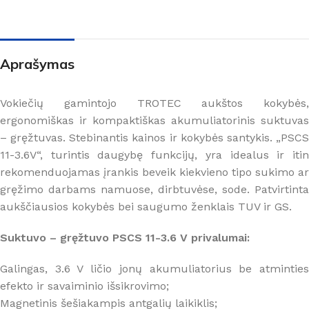
Aprašymas
Vokiečių gamintojo TROTEC aukštos kokybės,
ergonomiškas ir kompaktiškas akumuliatorinis suktuvas
– gręžtuvas. Stebinantis kainos ir kokybės santykis. „PSCS
11-3.6V“, turintis daugybę funkcijų, yra idealus ir itin
rekomenduojamas įrankis beveik kiekvieno tipo sukimo ar
gręžimo darbams namuose, dirbtuvėse, sode. Patvirtinta
aukščiausios kokybės bei saugumo ženklais TUV ir GS.
Suktuvo – gręžtuvo PSCS 11-3.6 V privalumai:
Galingas, 3.6 V ličio jonų akumuliatorius be atminties
efekto ir savaiminio išsikrovimo;
Magnetinis šešiakampis antgalių laikiklis;