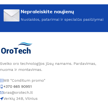
Nepraleiskite naujienų
Nuolaidos, patarimai ir specialūs pasiūlymai
Sveiko oro technologijos jūsų namams. Pardavimas,
nuoma ir montavimas.
MB "Conditum promo"
+370 665 90951
oras@orotech.lt
Verkių 34B, Vilnius