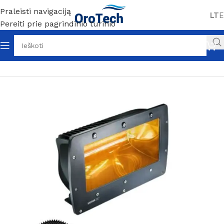
Praleisti navigaciją
LT
E
Pereiti prie pagrindinio turinio
Pradžia
Be kategorijos