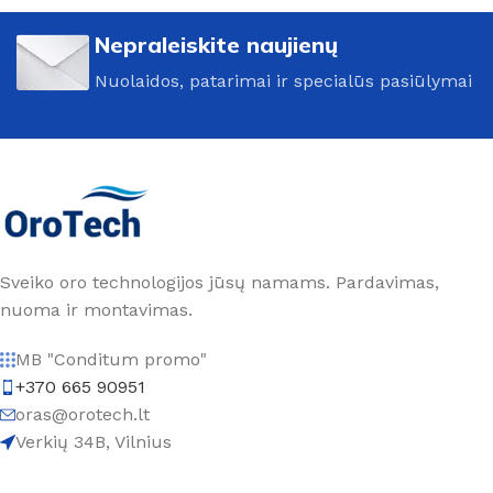
Nepraleiskite naujienų
Nuolaidos, patarimai ir specialūs pasiūlymai
Sveiko oro technologijos jūsų namams. Pardavimas,
nuoma ir montavimas.
MB "Conditum promo"
+370 665 90951
oras@orotech.lt
Verkių 34B, Vilnius