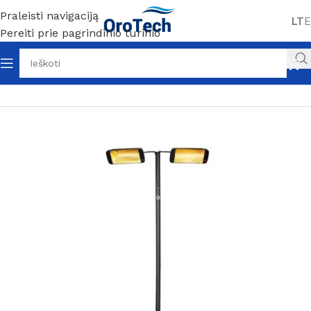
Praleisti navigaciją
LT
E
Pereiti prie pagrindinio turinio
Pradžia
Be kategorijos