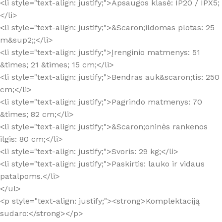
<li style="text-align: justify;">Apsaugos klasė: IP20 / IPX5;
</li>
<li style="text-align: justify;">&Scaron;ildomas plotas: 25
m&sup2;;</li>
<li style="text-align: justify;">Įrenginio matmenys: 51
&times; 21 &times; 15 cm;</li>
<li style="text-align: justify;">Bendras auk&scaron;tis: 250
cm;</li>
<li style="text-align: justify;">Pagrindo matmenys: 70
&times; 82 cm;</li>
<li style="text-align: justify;">&Scaron;oninės rankenos
ilgis: 80 cm;</li>
<li style="text-align: justify;">Svoris: 29 kg;</li>
<li style="text-align: justify;">Paskirtis: lauko ir vidaus
patalpoms.</li>
</ul>
<p style="text-align: justify;"><strong>Komplektaciją
sudaro:</strong></p>