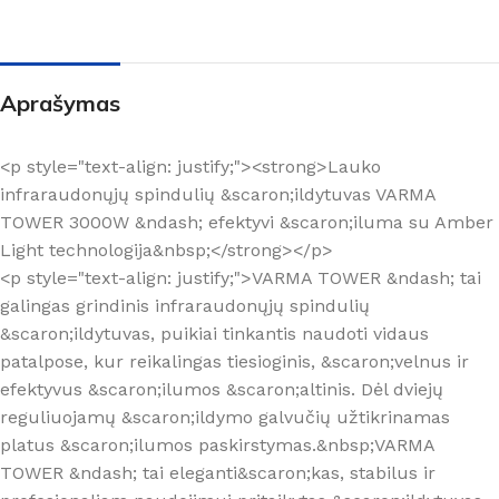
Aprašymas
<p style="text-align: justify;"><strong>Lauko
infraraudonųjų spindulių &scaron;ildytuvas VARMA
TOWER 3000W &ndash; efektyvi &scaron;iluma su Amber
Light technologija&nbsp;</strong></p>
<p style="text-align: justify;">VARMA TOWER &ndash; tai
galingas grindinis infraraudonųjų spindulių
&scaron;ildytuvas, puikiai tinkantis naudoti vidaus
patalpose, kur reikalingas tiesioginis, &scaron;velnus ir
efektyvus &scaron;ilumos &scaron;altinis. Dėl dviejų
reguliuojamų &scaron;ildymo galvučių užtikrinamas
platus &scaron;ilumos paskirstymas.&nbsp;VARMA
TOWER &ndash; tai eleganti&scaron;kas, stabilus ir