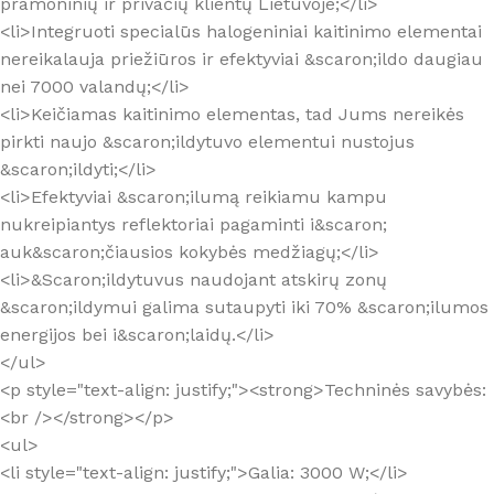
pramoninių ir privačių klientų Lietuvoje;</li>
<li>Integruoti specialūs halogeniniai kaitinimo elementai
nereikalauja priežiūros ir efektyviai &scaron;ildo daugiau
nei 7000 valandų;</li>
<li>Keičiamas kaitinimo elementas, tad Jums nereikės
pirkti naujo &scaron;ildytuvo elementui nustojus
&scaron;ildyti;</li>
<li>Efektyviai &scaron;ilumą reikiamu kampu
nukreipiantys reflektoriai pagaminti i&scaron;
auk&scaron;čiausios kokybės medžiagų;</li>
<li>&Scaron;ildytuvus naudojant atskirų zonų
&scaron;ildymui galima sutaupyti iki 70% &scaron;ilumos
energijos bei i&scaron;laidų.</li>
</ul>
<p style="text-align: justify;"><strong>Techninės savybės:
<br /></strong></p>
<ul>
<li style="text-align: justify;">Galia: 3000 W;</li>