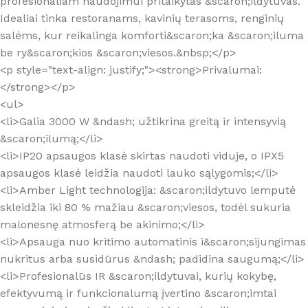
profesionaliam naudojimui pritaikytas &scaron;ildytuvas.
Idealiai tinka restoranams, kavinių terasoms, renginių
salėms, kur reikalinga komforti&scaron;ka &scaron;iluma
be ry&scaron;kios &scaron;viesos.&nbsp;</p>
<p style="text-align: justify;"><strong>Privalumai:
</strong></p>
<ul>
<li>Galia 3000 W &ndash; užtikrina greitą ir intensyvią
&scaron;ilumą;</li>
<li>IP20 apsaugos klasė skirtas naudoti viduje, o IPX5
apsaugos klasė leidžia naudoti lauko sąlygomis;</li>
<li>Amber Light technologija: &scaron;ildytuvo lemputė
skleidžia iki 80 % mažiau &scaron;viesos, todėl sukuria
malonesnę atmosferą be akinimo;</li>
<li>Apsauga nuo kritimo automatinis i&scaron;sijungimas
nukritus arba susidūrus &ndash; padidina saugumą;</li>
<li>Profesionalūs IR &scaron;ildytuvai, kurių kokybę,
efektyvumą ir funkcionalumą įvertino &scaron;imtai