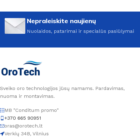
Nepraleiskite naujienų
Nuolaidos, patarimai ir specialūs pasiūlymai
Sveiko oro technologijos jūsų namams. Pardavimas,
nuoma ir montavimas.
MB "Conditum promo"
+370 665 90951
oras@orotech.lt
Verkių 34B, Vilnius