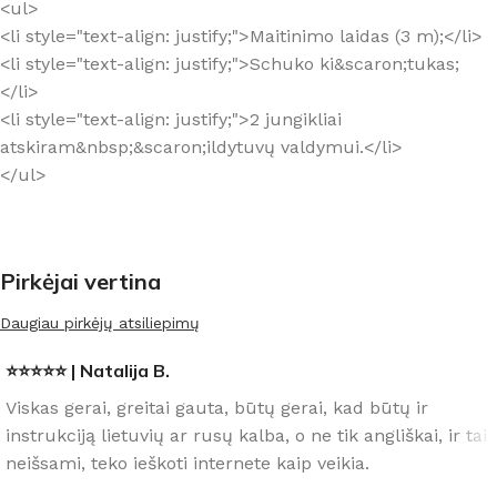
<ul>
<li style="text-align: justify;">Maitinimo laidas (3 m);</li>
<li style="text-align: justify;">Schuko ki&scaron;tukas;
</li>
<li style="text-align: justify;">2 jungikliai
atskiram&nbsp;&scaron;ildytuvų valdymui.</li>
</ul>
Pirkėjai vertina
Daugiau pirkėjų atsiliepimų
⭐⭐⭐⭐⭐ | Natalija B.
Viskas gerai, greitai gauta, būtų gerai, kad būtų ir
instrukciją lietuvių ar rusų kalba, o ne tik angliškai, ir tai
neišsami, teko ieškoti internete kaip veikia.