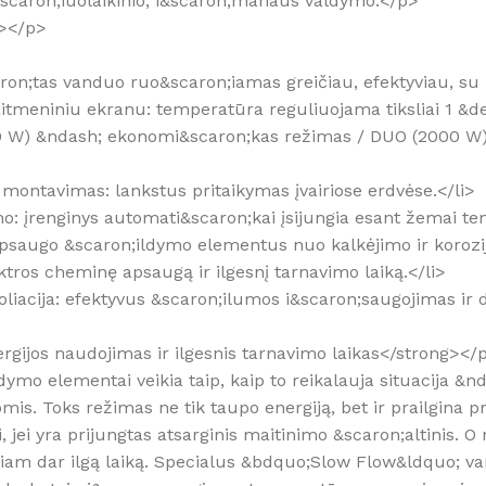
&scaron;iuolaikinio, i&scaron;manaus valdymo.</p>
g></p>
&scaron;tas vanduo ruo&scaron;iamas greičiau, efektyviau, 
skaitmeniniu ekranu: temperatūra reguliuojama tiksliai 1 &d
(1200 W) &ndash; ekonomi&scaron;kas režimas / DUO (2000
us montavimas: lankstus pritaikymas įvairiose erdvėse.</li>
mo: įrenginys automati&scaron;kai įsijungia esant žemai te
apsaugo &scaron;ildymo elementus nuo kalkėjimo ir korozij
lektros cheminę apsaugą ir ilgesnį tarnavimo laiką.</li>
izoliacija: efektyvus &scaron;ilumos i&scaron;saugojimas ir
ergijos naudojimas ir ilgesnis tarnavimo laikas</strong></
dymo elementai veikia taip, kaip to reikalauja situacija &n
omis. Toks režimas ne tik taupo energiją, bet ir prailgina
ei yra prijungtas atsarginis maitinimo &scaron;altinis. O 
abiliam dar ilgą laiką. Specialus &bdquo;Slow Flow&ldquo;