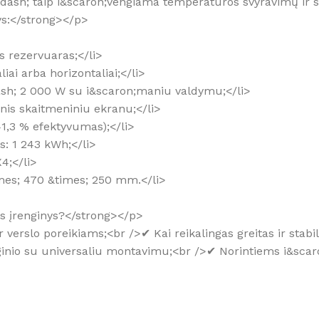
ndash; taip i&scaron;vengiama temperatūros svyravimų ir
ys:</strong></p>
s rezervuaras;</li>
ai arba horizontaliai;</li>
ash; 2 000 W su i&scaron;maniu valdymu;</li>
nis skaitmeniniu ekranu;</li>
41,3 % efektyvumas);</li>
s: 1 243 kWh;</li>
4;</li>
mes; 470 &times; 250 mm.</li>
;is įrenginys?</strong></p>
r verslo poreikiams;<br />✔ Kai reikalingas greitas ir sta
ginio su universaliu montavimu;<br />✔ Norintiems i&sca