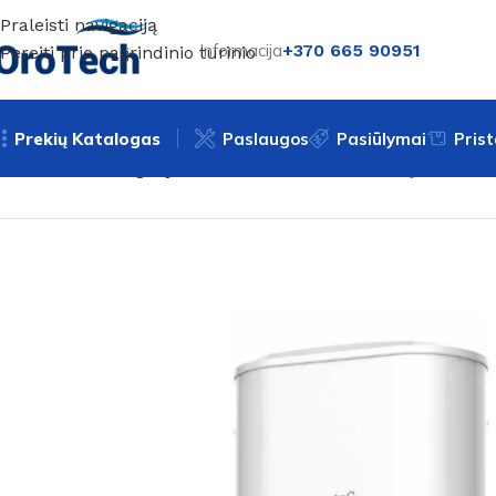
Praleisti navigaciją
Informacija
+370 665 90951
Pereiti prie pagrindinio turinio
Prekių Katalogas
Paslaugos
Pasiūlymai
Pris
Pradžia
Be kategorijos
Momentinis vandens šildytuvas C