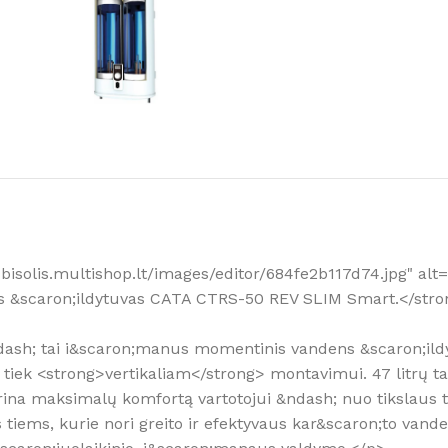
Kaip išsirinkti
Daugiau
rubisolis.multishop.lt/images/editor/684fe2b117d74.jpg" al
dens &scaron;ildytuvas CATA CTRS-50 REV SLIM Smart.</st
ndash; tai i&scaron;manus momentinis vandens &scaron;il
 tiek <strong>vertikaliam</strong> montavimui. 47 litrų t
ina maksimalų komfortą vartotojui &ndash; nuo tikslaus t
 tiems, kurie nori greito ir efektyvaus kar&scaron;to van