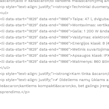
&scaron;alto ir kar&scaron;to vandens mai&scaron;ymą &
<p style="text-align: justify;"><strong>Techniniai duomen
<ul>
<li data-start="1829" data-end="1866">Talpa: 47 l, dviguba
<li data-start="1829" data-end="1866">Montavimas: vertikali
<li data-start="1829" data-end="1866">Galia: 1 200 W &nd
<li data-start="1829" data-end="1866">Valdymas: elektroni
<li data-start="1829" data-end="1866">Energijos klasė: B (
<li data-start="1829" data-end="1866">Metinis suvartojima
<li data-start="1829" data-end="1866">Apsaugos klasė: IPX
<li data-start="1829" data-end="1866">Matmenys: 860 &ti
</ul>
<p style="text-align: justify;"><strong>Kam tinka &scaron
<p style="text-align: justify;">✔ Dideliems namų ūkiams a
Ie&scaron;kantiems kompakti&scaron;ko, bet galingo įren
sprendimo.</p>