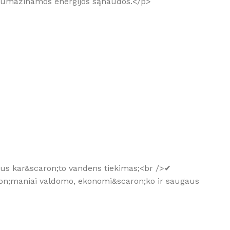
 sumažinamos energijos sąnaudos.</p>
bilus kar&scaron;to vandens tiekimas;<br />✔
ron;maniai valdomo, ekonomi&scaron;ko ir saugaus