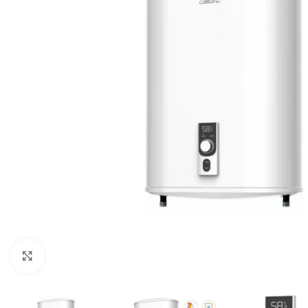
Namams ir biurams
Rūsiams
Pramoniniai
Baseinams
Meteorologinės stotelės
Priedai
higrometrai
Padidinti