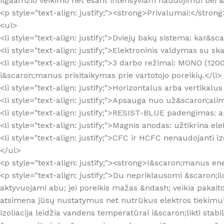
ilgaamžio veikimo net esant intensyviam naudojimui bei 
<p style="text-align: justify;"><strong>Privalumai:</stron
<ul>
<li style="text-align: justify;">Dviejų bakų sistema: kar
<li style="text-align: justify;">Elektroninis valdymas su 
<li style="text-align: justify;">3 darbo režimai: MONO 
i&scaron;manus prisitaikymas prie vartotojo poreikių.</li>
<li style="text-align: justify;">Horizontalus arba vertikal
<li style="text-align: justify;">Apsauga nuo už&scaron;ali
<li style="text-align: justify;">RESIST-BLUE padengimas: 
<li style="text-align: justify;">Magnis anodas: užtikrina e
<li style="text-align: justify;">CFC ir HCFC nenaudojanti 
</ul>
<p style="text-align: justify;"><strong>I&scaron;manus en
<p style="text-align: justify;">Du nepriklausomi &scaron;il
aktyvuojami abu; jei poreikis mažas &ndash; veikia pakait
atsimena jūsų nustatymus net nutrūkus elektros tiekimui, j
izoliacija leidžia vandens temperatūrai i&scaron;likti st