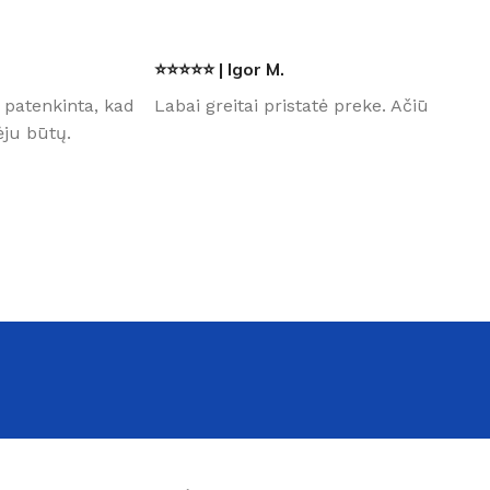
⭐⭐⭐⭐⭐ | Igor M.
 patenkinta, kad
Labai greitai pristatė preke. Ačiū
ju būtų.