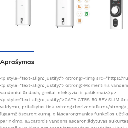
Aprašymas
<p style="text-align: justify;"><strong><img src="https://
<p style="text-align: justify;"><strong>Momentinis van
vandeniui &ndash; greitai, efektyviai ir patikimai.</p>
<p style="text-align: justify;">CATA CTRS-50 REV SLIM &
valdymu, pritaikytas tiek <strong>horizontaliam</strong>,
ilgaamži&scaron;kumą, o i&scaron;manios funkcijos užtikr
parinkimo. &Scaron;is vandens &scaron;ildytuvas sukurtas