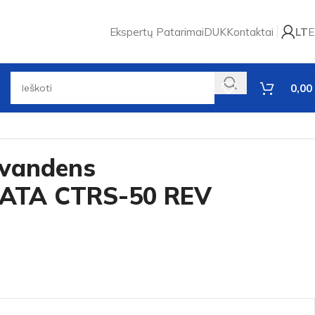
Ekspertų Patarimai
DUK
Kontaktai
LT
E
0,00
 vandens
 CATA CTRS-50 REV