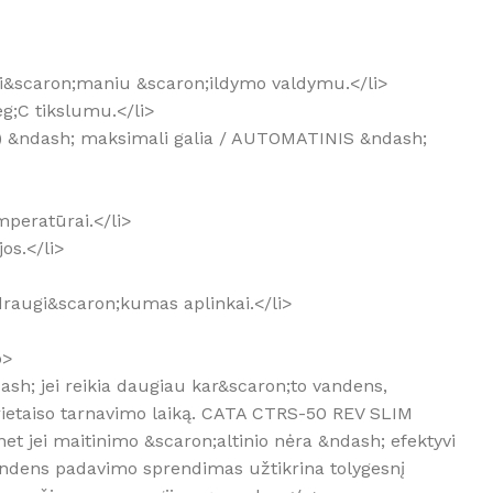
su i&scaron;maniu &scaron;ildymo valdymu.</li>
eg;C tikslumu.</li>
 W) &ndash; maksimali galia / AUTOMATINIS &ndash;
mperatūrai.</li>
os.</li>
 draugi&scaron;kumas aplinkai.</li>
p>
dash; jei reikia daugiau kar&scaron;to vandens,
 prietaiso tarnavimo laiką. CATA CTRS-50 REV SLIM
net jei maitinimo &scaron;altinio nėra &ndash; efektyvi
 vandens padavimo sprendimas užtikrina tolygesnį