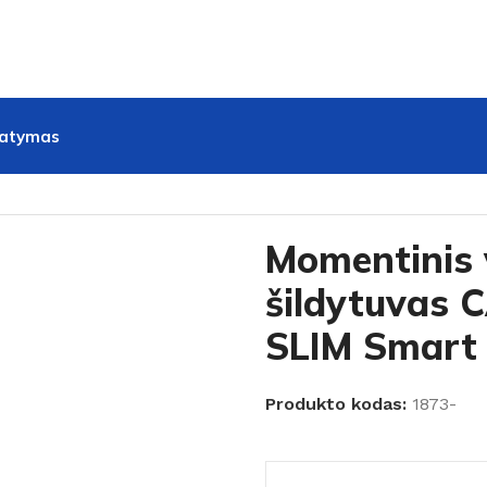
tatymas
ATA CTRS-50 REV SLIM Smart
Momentinis
šildytuvas
SLIM Smart
Produkto kodas:
1873-