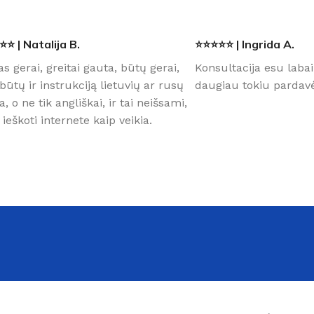
⭐ | Natalija B.
⭐⭐⭐⭐⭐ | Ingrida A.
as gerai, greitai gauta, būtų gerai,
Konsultacija esu labai
būtų ir instrukciją lietuvių ar rusų
daugiau tokiu pardavė
a, o ne tik angliškai, ir tai neišsami,
 ieškoti internete kaip veikia.