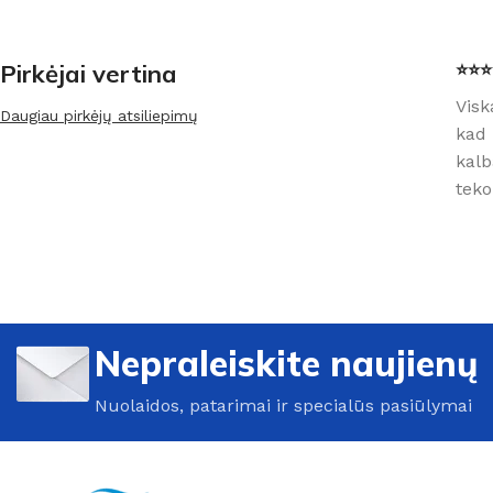
Pirkėjai vertina
⭐⭐⭐⭐
Visk
Daugiau pirkėjų atsiliepimų
kad 
kalb
teko
Nepraleiskite naujienų
Nuolaidos, patarimai ir specialūs pasiūlymai