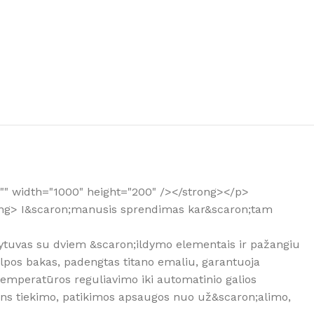
 tinkamą oro sausintuvą?
t="" width="1000" height="200" /></strong></p>
rong> I&scaron;manusis sprendimas kar&scaron;tam
dytuvas su dviem &scaron;ildymo elementais ir pažangiu
alpos bakas, padengtas titano emaliu, garantuoja
emperatūros reguliavimo iki automatinio galios
dens tiekimo, patikimos apsaugos nuo už&scaron;alimo,