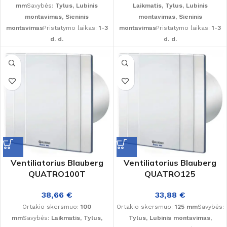
mm
Savybės:
Tylus, Lubinis
Laikmatis, Tylus, Lubinis
montavimas, Sieninis
montavimas, Sieninis
montavimas
Pristatymo laikas:
1-3
montavimas
Pristatymo laikas:
1-3
d. d.
d. d.
Ventiliatorius Blauberg
Ventiliatorius Blauberg
QUATRO100T
QUATRO125
38,66
€
33,88
€
Ortakio skersmuo:
100
Ortakio skersmuo:
125 mm
Savybės:
mm
Savybės:
Laikmatis, Tylus,
Tylus, Lubinis montavimas,