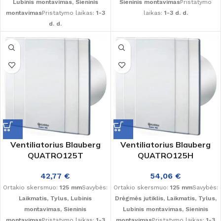
Lubinis montavimas, Sieninis
Sieninis montavimas
Pristatymo
montavimas
Pristatymo laikas:
1-3
laikas:
1-3 d. d.
d. d.
Ventiliatorius Blauberg
Ventiliatorius Blauberg
QUATRO125T
QUATRO125H
42,77
€
54,06
€
Ortakio skersmuo:
125 mm
Savybės:
Ortakio skersmuo:
125 mm
Savybės:
Laikmatis, Tylus, Lubinis
Drėgmės jutiklis, Laikmatis, Tylus,
montavimas, Sieninis
Lubinis montavimas, Sieninis
montavimas
Pristatymo laikas:
1-3
montavimas
Pristatymo laikas:
1-3