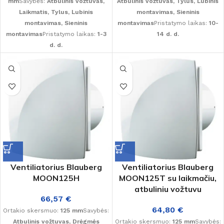
mm
Savybės:
Atbulinis vožtuvas,
Atbulinis vožtuvas, Tylus, Lubinis
Laikmatis, Tylus, Lubinis
montavimas, Sieninis
montavimas, Sieninis
montavimas
Pristatymo laikas:
10-
montavimas
Pristatymo laikas:
1-3
14 d. d.
d. d.
Ventiliatorius Blauberg
Ventiliatorius Blauberg
MOON125H
MOON125T su laikmačiu,
atbuliniu vožtuvu
66,57
€
64,80
€
Ortakio skersmuo:
125 mm
Savybės:
Atbulinis vožtuvas, Drėgmės
Ortakio skersmuo:
125 mm
Savybės: