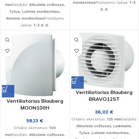
montavimas
Pristatymo laikas:
1-3
mm
Savybės:
Atbulinis vožtuvas,
d. d.
Tylus, Lubinis montavimas,
Sieninis montavimas
Pristatymo
laikas:
1-3 d. d.
Ventiliatorius Blauberg
BRAVO125T
Ventiliatorius Blauberg
MOON100H
36,02
€
Ortakio skersmuo:
125 mm
Savybės:
58,13
€
Atbulinis vožtuvas, Laikmatis,
Ortakio skersmuo:
100
Tylus, Lubinis montavimas,
mm
Savybės:
Atbulinis vožtuvas,