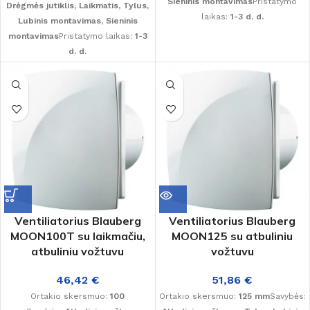
Sieninis montavimas
Pristatymo
Drėgmės jutiklis, Laikmatis, Tylus,
laikas:
1-3 d. d.
Lubinis montavimas, Sieninis
montavimas
Pristatymo laikas:
1-3
d. d.
Ventiliatorius Blauberg
Ventiliatorius Blauberg
MOON100T su laikmačiu,
MOON125 su atbuliniu
atbuliniu vožtuvu
vožtuvu
46,42
€
51,86
€
Ortakio skersmuo:
100
Ortakio skersmuo:
125 mm
Savybės: