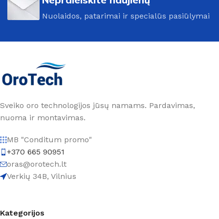
Nuolaidos, patarimai ir specialūs pasiūlymai
Sveiko oro technologijos jūsų namams. Pardavimas,
nuoma ir montavimas.
MB "Conditum promo"
+370 665 90951
oras@orotech.lt
Verkių 34B, Vilnius
Kategorijos