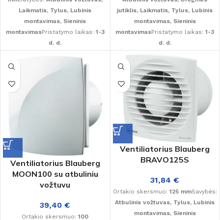
Laikmatis, Tylus, Lubinis
jutiklis, Laikmatis, Tylus, Lubinis
montavimas, Sieninis
montavimas, Sieninis
montavimas
Pristatymo laikas:
1-3
montavimas
Pristatymo laikas:
1-3
d. d.
d. d.
Ventiliatorius Blauberg
BRAVO125S
Ventiliatorius Blauberg
MOON100 su atbuliniu
31,84
€
vožtuvu
Ortakio skersmuo:
125 mm
Savybės:
Atbulinis vožtuvas, Tylus, Lubinis
39,40
€
montavimas, Sieninis
Ortakio skersmuo:
100