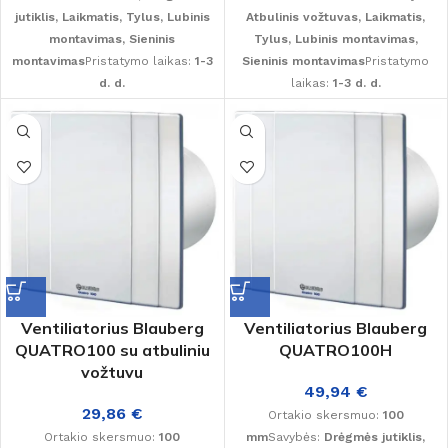
jutiklis, Laikmatis, Tylus, Lubinis
Atbulinis vožtuvas, Laikmatis,
montavimas, Sieninis
Tylus, Lubinis montavimas,
montavimas
Pristatymo laikas:
1-3
Sieninis montavimas
Pristatymo
d. d.
laikas:
1-3 d. d.
Ventiliatorius Blauberg
Ventiliatorius Blauberg
QUATRO100 su atbuliniu
QUATRO100H
vožtuvu
49,94
€
29,86
€
Ortakio skersmuo:
100
Ortakio skersmuo:
100
mm
Savybės:
Drėgmės jutiklis,