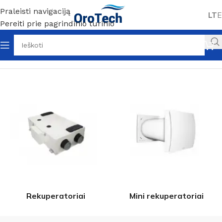
Praleisti navigaciją
LT
E
Pereiti prie pagrindinio turinio
Pradžia
Vėdinimas
Puslapis 9
Rekuperatoriai
Mini rekuperatoriai