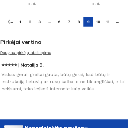
d. d.
d. d.
←
1
2
3
…
6
7
8
9
10
11
→
Pirkėjai vertina
Daugiau pirkėjų atsiliepimų
⭐⭐⭐⭐⭐ | Natalija B.
Viskas gerai, greitai gauta, būtų gerai, kad būtų ir
instrukciją lietuvių ar rusų kalba, o ne tik angliškai, ir tai
neišsami, teko ieškoti internete kaip veikia.
Nepraleiskite naujienų