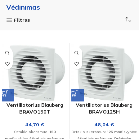
Vėdinimas
Filtras
Ventiliatorius Blauberg
Ventiliatorius Blauberg
BRAVO150T
BRAVO125H
44,70
€
48,04
€
Ortakio skersmuo:
150
Ortakio skersmuo:
125 mm
Savybės:
mm
Savybės:
Atbulinis vožtuvas,
Atbulinis vožtuvas, Drėgmės