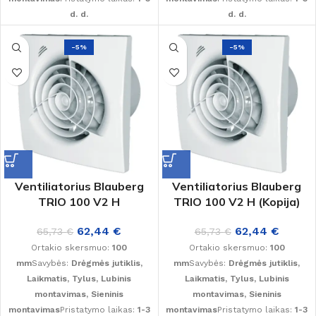
d. d.
d. d.
-5%
-5%
Ventiliatorius Blauberg
Ventiliatorius Blauberg
TRIO 100 V2 H
TRIO 100 V2 H (Kopija)
62,44
€
62,44
€
65,73
€
65,73
€
Ortakio skersmuo:
100
Ortakio skersmuo:
100
mm
Savybės:
Drėgmės jutiklis,
mm
Savybės:
Drėgmės jutiklis,
Laikmatis, Tylus, Lubinis
Laikmatis, Tylus, Lubinis
montavimas, Sieninis
montavimas, Sieninis
montavimas
Pristatymo laikas:
1-3
montavimas
Pristatymo laikas:
1-3