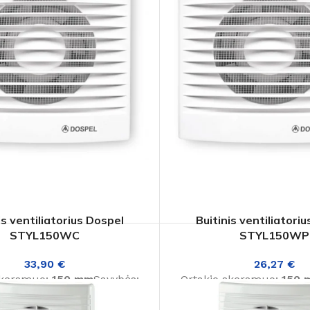
d.
is ventiliatorius Dospel
Buitinis ventiliatori
STYL150WC
STYL150WP
33,90
€
26,27
€
skersmuo:
150 mm
Savybės:
Ortakio skersmuo:
150 
aikmatis, Sieninis
Sieninis montavimas
Pris
as
Pristatymo laikas:
1-3 d. d.
1-3 d. d.