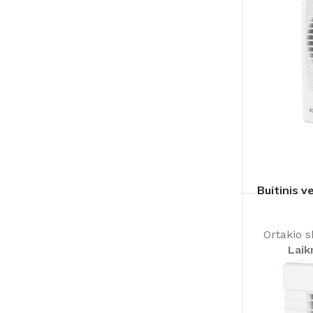
Buitinis 
Ortakio 
Laik
montavim