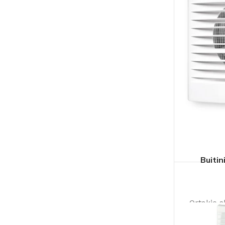
Buitin
Ortakio 
L
montavim