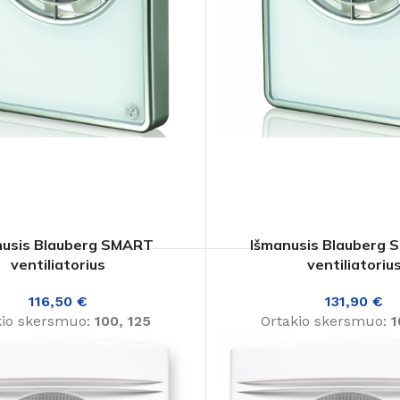
Kaip išsirinkti
Daugiau
nusis Blauberg SMART
Išmanusis Blauberg 
ventiliatorius
ventiliatoriu
116,50
€
131,90
€
kio skersmuo:
100, 125
Ortakio skersmuo:
1
vybės:
Drėgmės jutiklis,
mm
Savybės:
Drėgmės 
matis, Tylus, Lubinis
Laikmatis, Judėsio jutik
ntavimas, Sieninis
Lubinis montavimas, 
as
Pristatymo laikas:
10-14 d.
montavimas
Pristatymo la