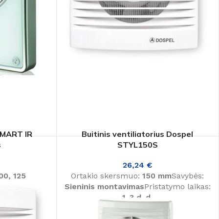
 tinkamą oro sausintuvą?
SMART IR
Buitinis ventiliatorius Dospel
s
STYL150S
26,24
€
00, 125
Ortakio skersmuo:
150 mm
Savybės:
jutiklis,
Sieninis montavimas
Pristatymo laikas:
lis, Tylus,
1-3 d. d.
Sieninis
ikas:
1-3 d. d.