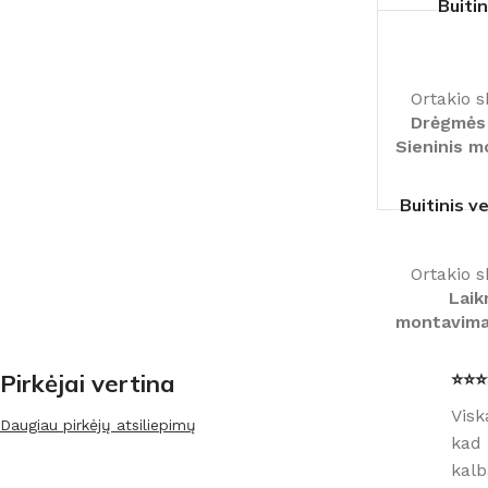
Buitin
Ortakio 
Drėgmės j
Sieninis 
Buitinis v
Ortakio 
Laik
montavim
Pirkėjai vertina
⭐⭐⭐⭐
Visk
Daugiau pirkėjų atsiliepimų
kad 
kalb