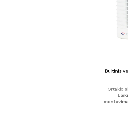
Buitinis v
Ortakio 
Laik
montavim