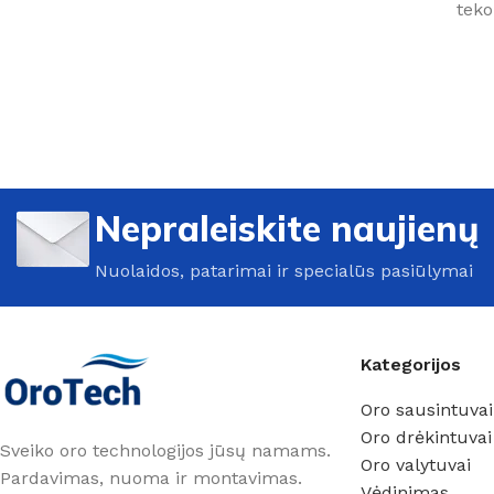
teko
Nepraleiskite naujienų
Nuolaidos, patarimai ir specialūs pasiūlymai
Kategorijos
Oro sausintuvai
Oro drėkintuvai
Sveiko oro technologijos jūsų namams.
Oro valytuvai
Pardavimas, nuoma ir montavimas.
Vėdinimas