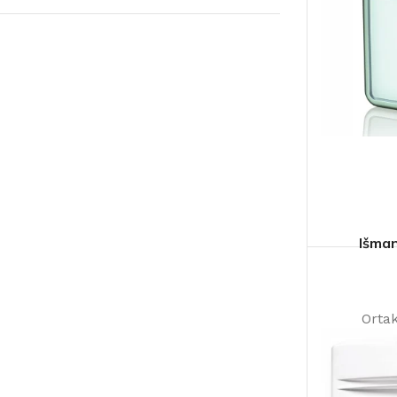
Išma
Orta
mm
Sa
Laik
mo
montavim