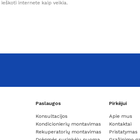
 ieškoti internete kaip veikia.
Paslaugos
Pirkėjui
Konsultacijos
Apie mus
Kondicionierių montavimas
Kontaktai
Rekuperatorių montavimas
Pristatymas
Drėgmės surinkėjų nuoma
Grąžinimo ga