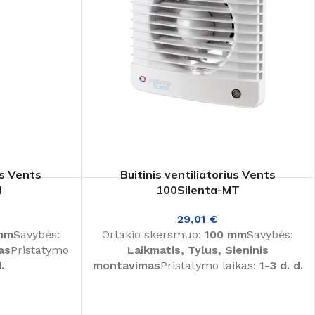
us Vents
Buitinis ventiliatorius Vents
M
100Silenta-MT
29,01
€
mm
Savybės:
Ortakio skersmuo:
100 mm
Savybės:
as
Pristatymo
Laikmatis, Tylus, Sieninis
.
montavimas
Pristatymo laikas:
1-3 d. d.