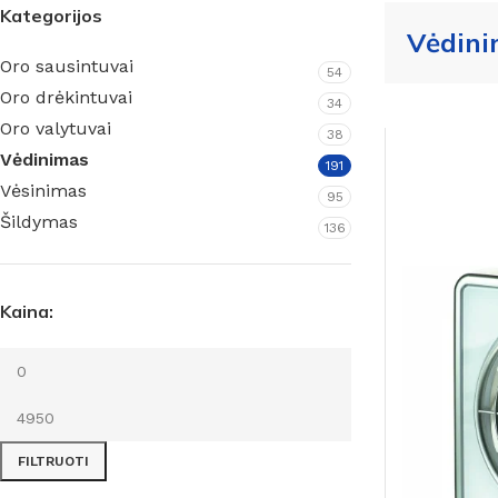
Kategorijos
Vėdin
Oro sausintuvai
54
Oro drėkintuvai
34
Oro valytuvai
38
Vėdinimas
191
Vėsinimas
95
Namams ir biurams
Rūsiams
Šildymas
136
Pramoniniai
Baseinams
Kaina:
Meteorologinės stotelės
Priedai
higrometrai
FILTRUOTI