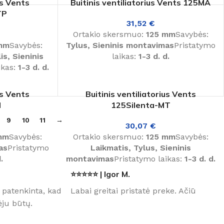
us Vents
Buitinis ventiliatorius Vents 125MA
TP
31,52
€
Ortakio skersmuo:
125 mm
Savybės:
mm
Savybės:
Tylus, Sieninis montavimas
Pristatymo
is, Sieninis
laikas:
1-3 d. d.
ikas:
1-3 d. d.
us Vents
Buitinis ventiliatorius Vents
M
125Silenta-MT
9
10
11
→
30,07
€
mm
Savybės:
Ortakio skersmuo:
125 mm
Savybės:
as
Pristatymo
Laikmatis, Tylus, Sieninis
.
montavimas
Pristatymo laikas:
1-3 d. d.
⭐⭐⭐⭐⭐ | Igor M.
 patenkinta, kad
Labai greitai pristatė preke. Ačiū
ju būtų.