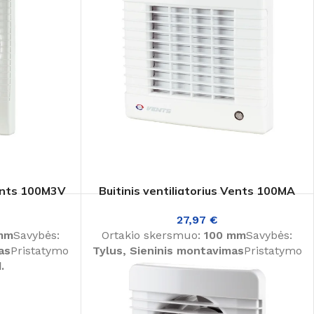
Vents 100M3V
Buitinis ventiliatorius Vents 100MA
27,97
€
mm
Savybės:
Ortakio skersmuo:
100 mm
Savybės:
as
Pristatymo
Tylus, Sieninis montavimas
Pristatymo
.
laikas:
1-3 d. d.