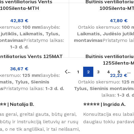
is ventiliatorius Vents
Buitinis ventiliatori
100Silenta-MTH
100Silenta-M
42,83
€
47,80
€
skersmuo:
100 mm
Savybės:
Ortakio skersmuo:
100 
utiklis, Laikmatis, Tylus,
Laikmatis, Judėsio jutikl
montavimas
Pristatymo laikas:
montavimas
Pristatymo la
1-3 d. d.
entiliatorius Vents 125MAT
Buitinis ventiliatori
125Silenta-
36,67
€
←
1
2
3
4
5
…
skersmuo:
125 mm
Savybės:
22,22
€
matis, Tylus, Sieninis
Ortakio skersmuo:
125 
as
Pristatymo laikas:
1-3 d. d.
Tylus, Sieninis montavim
laikas:
1-3 d. d
⭐ | Natalija B.
⭐⭐⭐⭐⭐ | Ingrida A.
as gerai, greitai gauta, būtų gerai,
Konsultacija esu labai
būtų ir instrukciją lietuvių ar rusų
daugiau tokiu pardavė
a, o ne tik angliškai, ir tai neišsami,