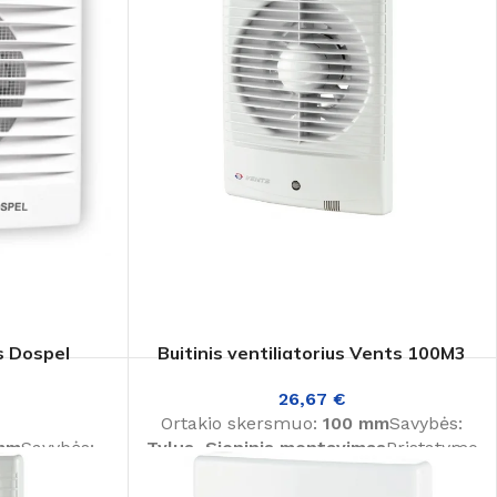
us Dospel
Buitinis ventiliatorius Vents 100M3
26,67
€
Ortakio skersmuo:
100 mm
Savybės:
mm
Savybės:
Tylus, Sieninis montavimas
Pristatymo
tatymo laikas:
laikas:
1-3 d. d.