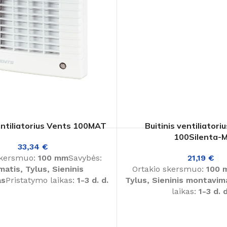
entiliatorius Vents 100MAT
Buitinis ventiliatori
100Silenta-
33,34
€
skersmuo:
100 mm
Savybės:
21,19
€
matis, Tylus, Sieninis
Ortakio skersmuo:
100 
as
Pristatymo laikas:
1-3 d. d.
Tylus, Sieninis montavim
laikas:
1-3 d. d