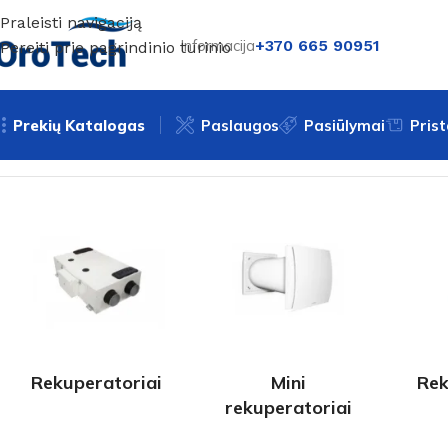
Praleisti navigaciją
Informacija
+370 665 90951
Pereiti prie pagrindinio turinio
Prekių Katalogas
Paslaugos
Pasiūlymai
Pris
Pradžia
Vėdinimas
Puslapis 2
Rekuperatoriai
Mini
Rek
rekuperatoriai