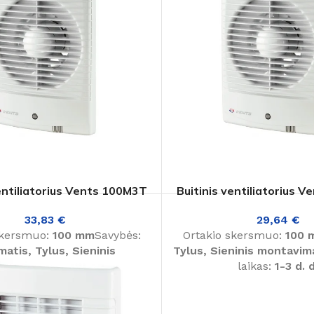
ventiliatorius Vents 100M3T
Buitinis ventiliatorius 
33,83
€
29,64
€
skersmuo:
100 mm
Savybės:
Ortakio skersmuo:
100 
matis, Tylus, Sieninis
Tylus, Sieninis montavim
as
Pristatymo laikas:
1-3 d. d.
laikas:
1-3 d. d